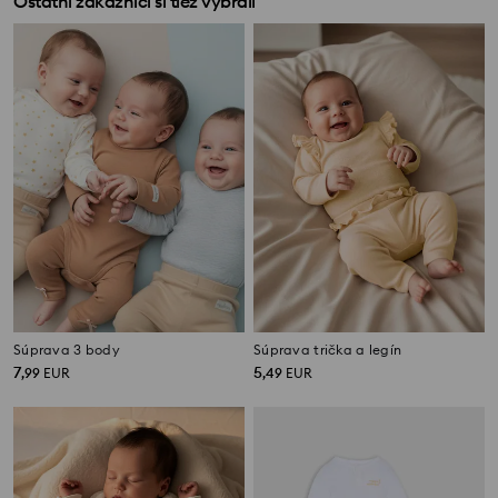
Ostatní zákazníci si tiež vybrali
Súprava 3 body
Súprava trička a legín
7
5
,
99
EUR
,
49
EUR