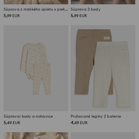
Súprava z mäkkého úpletu s prekladaným zapínaním
Súprava 3 body
5
5
,
99
EUR
,
99
EUR
Súprava: body a nohavice
Pruhované legíny 2 balenie
5
4
,
49
EUR
,
49
EUR