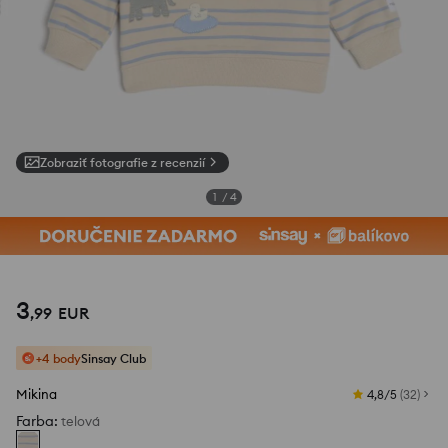
Zobraziť fotografie z recenzií
1
/
4
3
,
99
EUR
+4 body
Sinsay Club
Mikina
4,8/5
(
32
)
Farba
:
telová