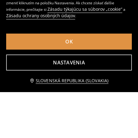
zmeniť kliknutím na položku Nastavenia. Ak chcete získať ďalšie
Zásadu týkajúcu sa súborov „cookie“
informácie, prečítajte si
a
Zásadu ochrany osobných údajov
.
Body pambuku me mëngë të gjata 2 copë
Nohavice s viazaním
5
1
,
99
EUR
,
99
EUR
Bežná cena
2,99
EUR
Najnižšia cena počas 30 dní pred zľavou
2,49
EUR
OK
NASTAVENIA
Upozorniť ma
SLOVENSKÁ REPUBLIKA (SLOVAKIA)
Prúžkované body The Moomins
Súprava 2 bavlnených body