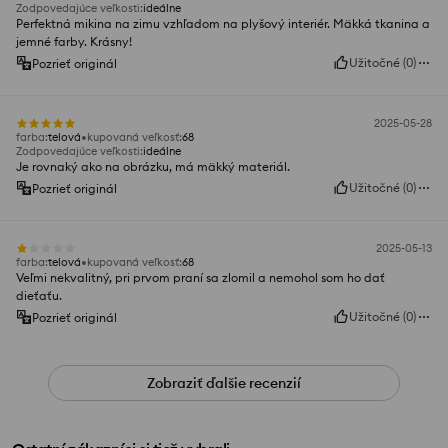
Zodpovedajúce veľkosti
:
ideálne
Perfektná mikina na zimu vzhľadom na plyšový interiér. Mäkká tkanina a
jemné farby. Krásny!
Užitočné
(
0
)
Pozrieť originál
2025-05-28
farba
:
telová
kupovaná veľkosť
:
68
Zodpovedajúce veľkosti
:
ideálne
Je rovnaký ako na obrázku, má mäkký materiál.
Užitočné
(
0
)
Pozrieť originál
2025-05-13
farba
:
telová
kupovaná veľkosť
:
68
Veľmi nekvalitný, pri prvom praní sa zlomil a nemohol som ho dať
dieťaťu.
Užitočné
(
0
)
Pozrieť originál
Zobraziť ďalšie recenzií