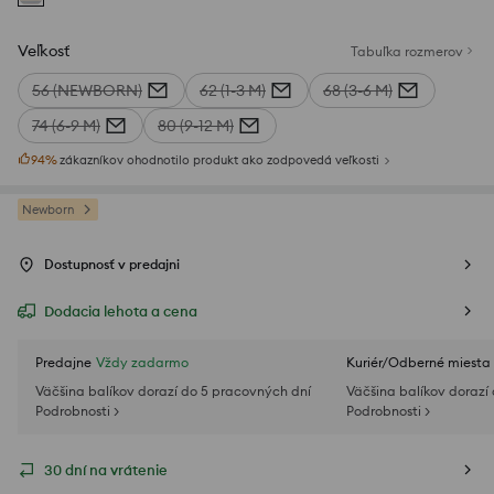
Veľkosť
Tabuľka rozmerov
56 (NEWBORN)
62 (1-3 M)
68 (3-6 M)
74 (6-9 M)
80 (9-12 M)
94
%
zákazníkov ohodnotilo produkt ako zodpovedá veľkosti
Newborn
Dostupnosť v predajni
Dodacia lehota a cena
Predajne
Vždy zadarmo
Kuriér/Odberné miesta
Väčšina balíkov dorazí do 5 pracovných dní
Väčšina balíkov dorazí
Podrobnosti >
Podrobnosti >
30 dní na vrátenie