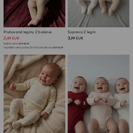
Pruhované legíny 2 balenie
Súprava 2 legín
2
3
,
49
EUR
,
99
EUR
Bežná cena
3,99
EUR
Najnižšia cena počas 30 dní pred zľavou
3,29
EUR