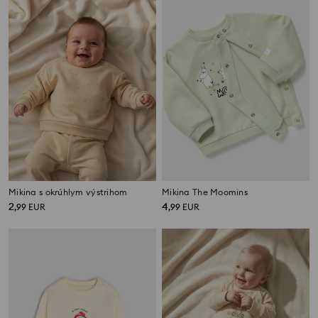
Mikina s okrúhlym výstrihom
Mikina The Moomins
2
4
,
99
EUR
,
99
EUR