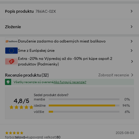
Popis produktu
786AC-02X
Zloženie
Doručenie zadarmo do odberných miest balíkovo
Sme z Európskej únie
Extra -20% na Výpredaj až do -50% pri kúpe aspoň 2
produktov (Podmienky)
Recenzie produktu
(
32
)
Zobraziť recenzie
Všetky recenzie sú overené
Ako fungujú recenzie?
Sedel produkt dobre?
4,8/5
menšie
0
%
ideálne
94
%
väčšie
6
%
2025-08-03
farba
:
telová
kupovaná veľkosť
:
80