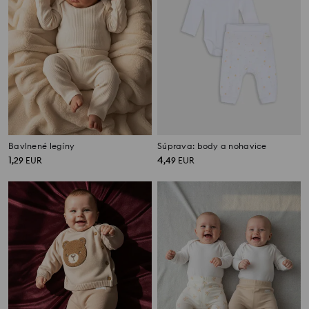
Bavlnené legíny
Súprava: body a nohavice
1
4
,
29
EUR
,
49
EUR