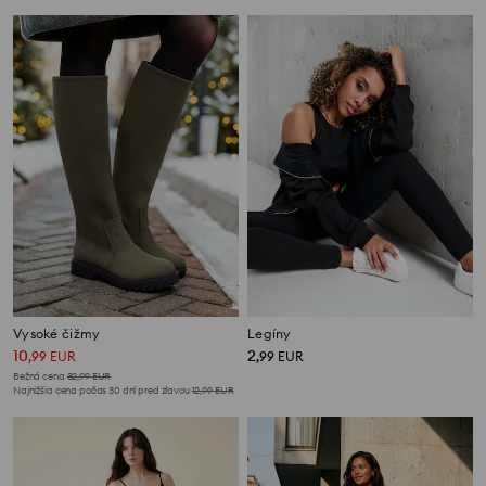
Vysoké čižmy
Legíny
10
2
,
99
EUR
,
99
EUR
Bežná cena
32,99
EUR
Najnižšia cena počas 30 dní pred zľavou
12,99
EUR