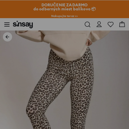
DORUČENIE ZADARMO
do odberných miest balíkovo 📦
Nakupujte teraz >>