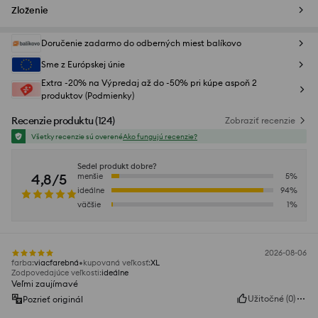
Zloženie
Doručenie zadarmo do odberných miest balíkovo
Sme z Európskej únie
Extra -20% na Výpredaj až do -50% pri kúpe aspoň 2
produktov (Podmienky)
Recenzie produktu
(
124
)
Zobraziť recenzie
Všetky recenzie sú overené
Ako fungujú recenzie?
Sedel produkt dobre?
4,8/5
menšie
5
%
ideálne
94
%
väčšie
1
%
2026-08-06
farba
:
viacfarebná
kupovaná veľkosť
:
XL
Zodpovedajúce veľkosti
:
ideálne
Veľmi zaujímavé
Užitočné
(
0
)
Pozrieť originál