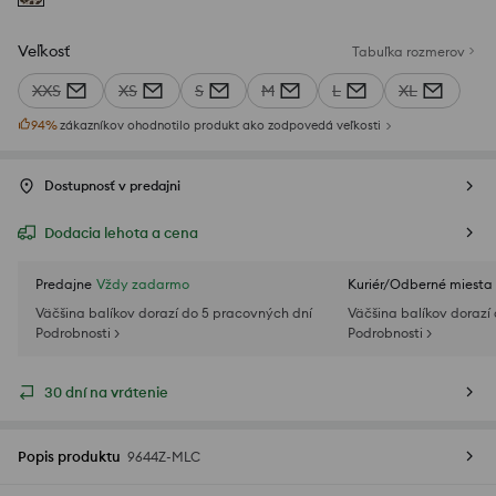
Veľkosť
Tabuľka rozmerov
XXS
XS
S
M
L
XL
94
%
zákazníkov ohodnotilo produkt ako zodpovedá veľkosti
Dostupnosť v predajni
Dodacia lehota a cena
Predajne
Vždy zadarmo
Kuriér/Odberné miesta
Väčšina balíkov dorazí do 5 pracovných dní
Väčšina balíkov dorazí
Podrobnosti >
Podrobnosti >
30 dní na vrátenie
Popis produktu
9644Z-MLC