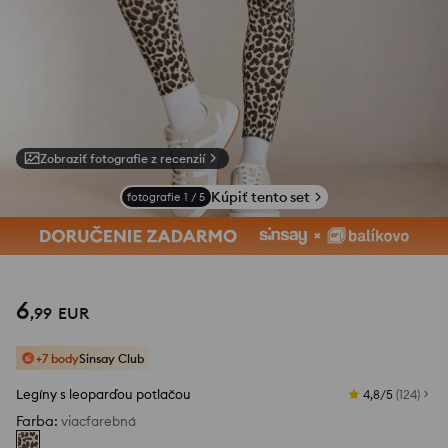
Zobraziť fotografie z recenzií
Kúpiť tento set
fotografie
1
/
5
6
,
99
EUR
+7 body
Sinsay Club
Legíny s leoparďou potlačou
4,8/5
(
124
)
Farba
:
viacfarebná