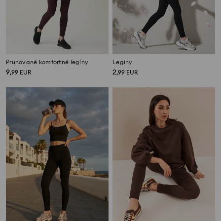
Pruhované komfortné legíny
Legíny
9
2
,
99
EUR
,
99
EUR