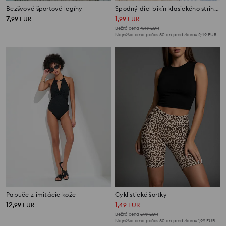
Bezšvové športové legíny
Spodný diel bikín klasického strihu so zlatými detailmi
7
1
,
99
EUR
,
99
EUR
Bežná cena
4,49
EUR
Najnižšia cena počas 30 dní pred zľavou
2,49
EUR
Papuče z imitácie kože
Cyklistické šortky
12
1
,
99
EUR
,
49
EUR
Bežná cena
5,99
EUR
Najnižšia cena počas 30 dní pred zľavou
1,99
EUR