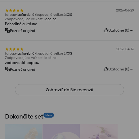
2026-06-29
farba
:
viacfarebná
kupovaná veľkosť
:
XXS
Zodpovedajúce veľkosti
:
ideálne
Pohodlné a krásne
Užitočné
(
0
)
Pozrieť originál
2026-04-16
farba
:
viacfarebná
kupovaná veľkosť
:
XXS
Zodpovedajúce veľkosti
:
ideálne
zodpovedá popisu.
Užitočné
(
0
)
Pozrieť originál
Zobraziť ďalšie recenzií
Dokončite set
New