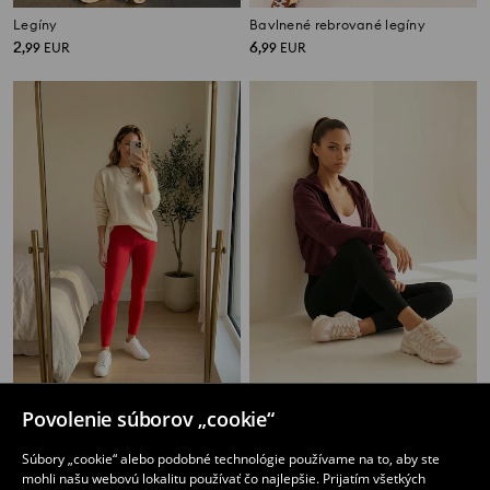
Legíny
Bavlnené rebrované legíny
2
6
,
99
EUR
,
99
EUR
Športové legíny
Rebrované legíny
Povolenie súborov „cookie“
9
9
,
99
EUR
,
99
EUR
Súbory „cookie“ alebo podobné technológie používame na to, aby ste
mohli našu webovú lokalitu používať čo najlepšie. Prijatím všetkých