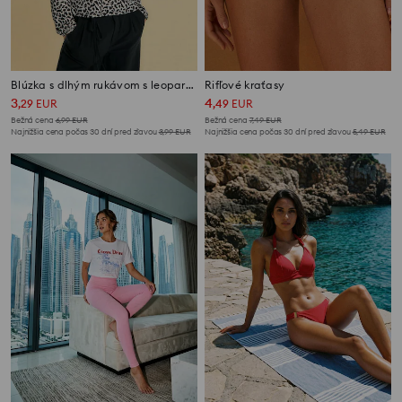
Blúzka s dlhým rukávom s leopardím vzorom
Rifľové kraťasy
3
4
,
29
EUR
,
49
EUR
Bežná cena
6,99
EUR
Bežná cena
7,49
EUR
Najnižšia cena počas 30 dní pred zľavou
3,99
EUR
Najnižšia cena počas 30 dní pred zľavou
5,49
EUR