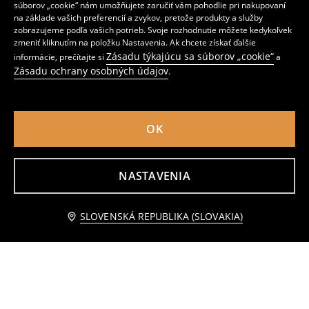
súborov „cookie“ nám umožňujete zaručiť vám pohodlie pri nakupovaní
na základe vašich preferencií a zvykov, pretože produkty a služby
zobrazujeme podľa vašich potrieb. Svoje rozhodnutie môžete kedykoľvek
zmeniť kliknutím na položku Nastavenia. Ak chcete získať ďalšie
Zásadu týkajúcu sa súborov „cookie“
informácie, prečítajte si
a
Zásadu ochrany osobných údajov
.
OK
NASTAVENIA
Rebrované legíny
Rebrované legíny
9
5
,
99
EUR
,
99
EUR
Upozorniť ma
SLOVENSKÁ REPUBLIKA (SLOVAKIA)