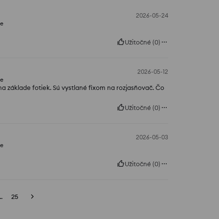
2026-05-24
ne
Užitočné
(
0
)
2026-05-12
ne
na základe fotiek. Sú vystlané fixom na rozjasňovač. Čo
Užitočné
(
0
)
2026-05-03
ne
Užitočné
(
0
)
..
25