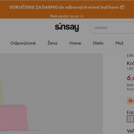
DORUČENIE ZADARMO do odberných miest balíkovo 📦
Nakupujte teraz >>
Hľadať
Odporúčané
Žena
Home
Dieťa
Muž
EXK
Krá
1,40
6
,
Bežn
Najn
Fa
Veľ