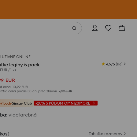
LUZÍVNE ONLINE
tke legíny 5 pack
4,9/5
(
116
)
 EUR
/
1 ks
99
EUR
á cena
10,99
EUR
ižšia cena počas 30 dní pred zľavou
7,99
EUR
+7 body
Sinsay Club
-20%
S KÓDOM
OMNI20MORE
rba
:
viacfarebná
kosť
Tabuľka rozmerov