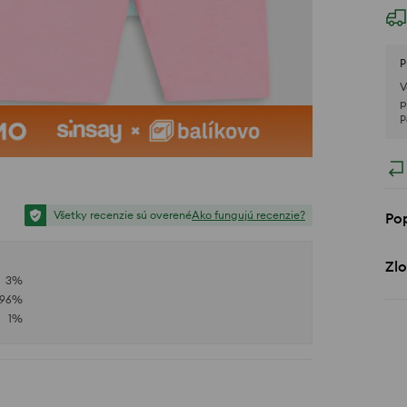
P
V
p
P
Všetky recenzie sú overené
Ako fungujú recenzie?
Po
Zlo
3
%
96
%
1
%