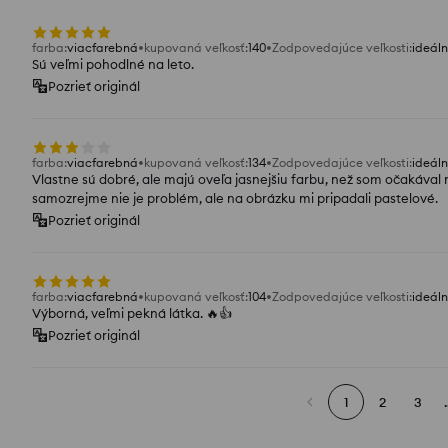
farba
:
viacfarebná
kupovaná veľkosť
:
140
Zodpovedajúce veľkosti
:
ideál
Sú veľmi pohodlné na leto.
Pozrieť originál
farba
:
viacfarebná
kupovaná veľkosť
:
134
Zodpovedajúce veľkosti
:
ideál
Vlastne sú dobré, ale majú oveľa jasnejšiu farbu, než som očakával 
samozrejme nie je problém, ale na obrázku mi pripadali pastelové.
Pozrieť originál
farba
:
viacfarebná
kupovaná veľkosť
:
104
Zodpovedajúce veľkosti
:
ideál
Výborná, veľmi pekná látka. 🔥👍️
Pozrieť originál
1
2
3
.