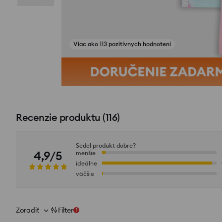
Viac ako 113 pozitívnych hodnotení
Zobraziť fotografie z recenzií
Recenzie produktu
(
116
)
Sedel produkt dobre?
4,9/5
menšie
ideálne
väčšie
Zoradiť
Filter
1