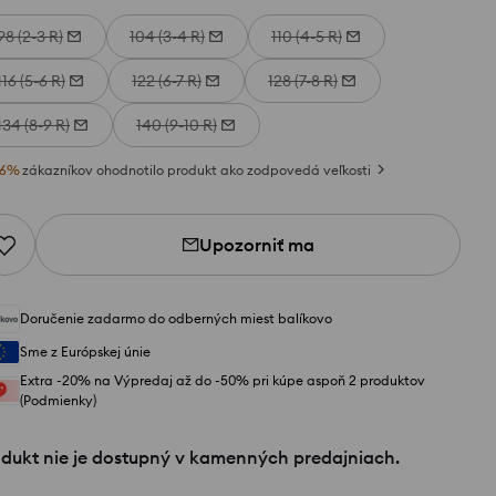
98 (2-3 R)
104 (3-4 R)
110 (4-5 R)
116 (5-6 R)
122 (6-7 R)
128 (7-8 R)
134 (8-9 R)
140 (9-10 R)
6
%
zákazníkov ohodnotilo produkt ako zodpovedá veľkosti
Upozorniť ma
Doručenie zadarmo do odberných miest balíkovo
Sme z Európskej únie
Extra -20% na Výpredaj až do -50% pri kúpe aspoň 2 produktov
(Podmienky)
odukt nie je dostupný v kamenných predajniach.