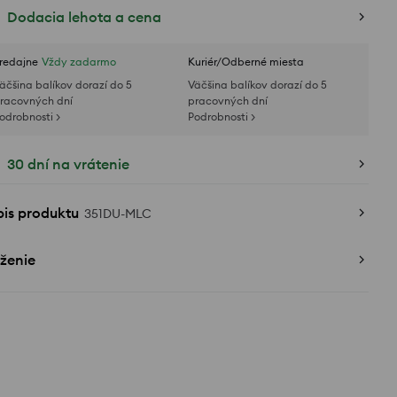
Dodacia lehota a cena
redajne
Vždy zadarmo
Kuriér/Odberné miesta
äčšina balíkov dorazí do 5
Väčšina balíkov dorazí do 5
racovných dní
pracovných dní
odrobnosti >
Podrobnosti >
30 dní na vrátenie
pis produktu
351DU-MLC
ženie