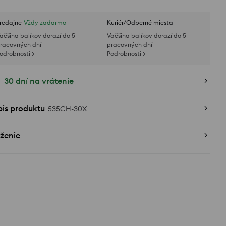
redajne
Vždy zadarmo
Kuriér/Odberné miesta
äčšina balíkov dorazí do 5
Väčšina balíkov dorazí do 5
racovných dní
pracovných dní
odrobnosti >
Podrobnosti >
30 dní na vrátenie
pis produktu
535CH-30X
ženie