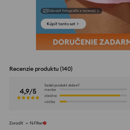
Zobraziť fotografie z recenzií
Kúpiť tento set
Recenzie produktu
(
140
)
Sedel produkt dobre?
4,9/5
menšie
ideálne
väčšie
Zoradiť
Filter
1