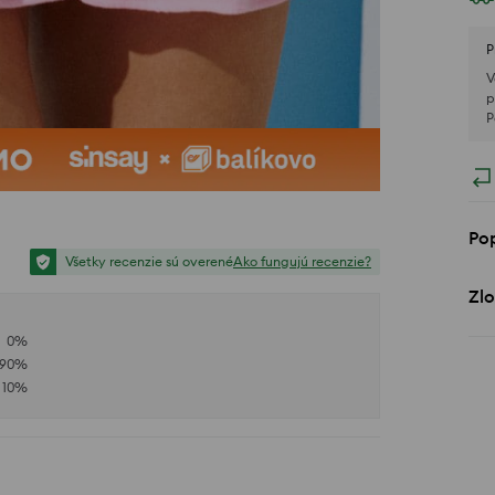
P
V
p
P
Po
Všetky recenzie sú overené
Ako fungujú recenzie?
Zlo
0
%
90
%
10
%