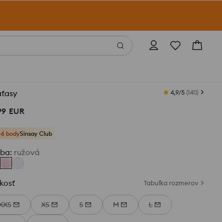
aťasy
4,9/5
(
140
)
99
EUR
+6 body
Sinsay Club
rba
:
ružová
kosť
Tabuľka rozmerov
XXS
XS
S
M
L