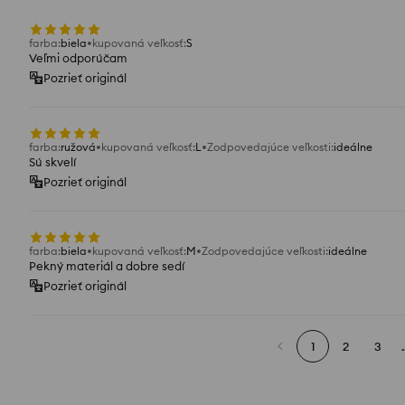
farba
:
biela
kupovaná veľkosť
:
S
Veľmi odporúčam
Pozrieť originál
farba
:
ružová
kupovaná veľkosť
:
L
Zodpovedajúce veľkosti
:
ideálne
Sú skvelí
Pozrieť originál
farba
:
biela
kupovaná veľkosť
:
M
Zodpovedajúce veľkosti
:
ideálne
Pekný materiál a dobre sedí
Pozrieť originál
1
2
3
.