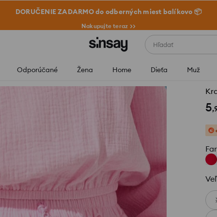
DORUČENIE ZADARMO do odberných miest balíkovo 📦
Nakupujte teraz >>
Hľadať
Odporúčané
Žena
Home
Dieťa
Muž
Kr
5
,
Fa
Veľ