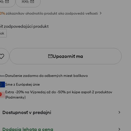
XL
XXL
0
%
zákazníkov ohodnotilo produkt ako zodpovedá veľkosti
iť zodpovedajúci produkt
šok
Upozorniť ma
Doručenie zadarmo do odberných miest balíkovo
Sme z Európskej únie
Extra -20% na Výpredaj až do -50% pri kúpe aspoň 2 produktov
(Podmienky)
Dostupnosť v predajni
Dodacia lehota a cena