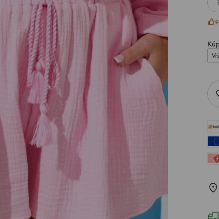
9
Kúp
Vr