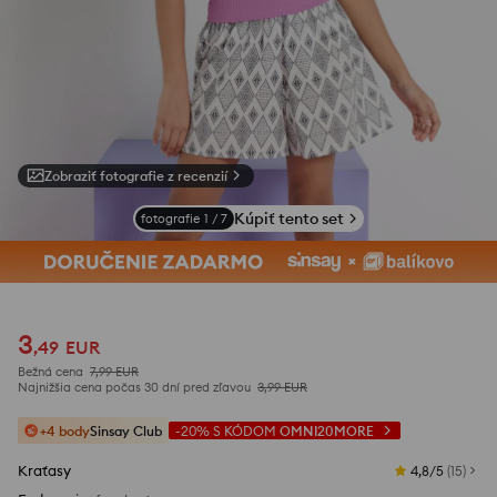
Zobraziť fotografie z recenzií
Kúpiť tento set
fotografie
1
/
7
3
,
49
EUR
Bežná cena
7,99
EUR
Najnižšia cena počas 30 dní pred zľavou
3,99
EUR
+4 body
Sinsay Club
-20%
S KÓDOM
OMNI20MORE
Kraťasy
4,8/5
(
15
)