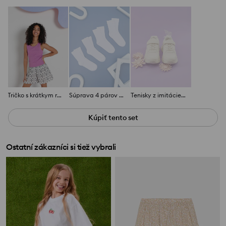
Tričko s krátkym rukávom a ozdobným výstrihom
Súprava 4 párov ponožiek
Tenisky z imitácie kože
Kúpiť tento set
Ostatní zákazníci si tiež vybrali