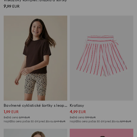
9
,
99
EUR
Bavlnené cyklistické šortky s leopardím vzorom
Kraťasy
1
4
,
99
EUR
,
99
EUR
Bežná cena
2,99
EUR
Bežná cena
7,99
EUR
Najnižšia cena počas 30 dní pred zľavou
2,49
EUR
Najnižšia cena počas 30 dní pred zľavou
5,99
EUR