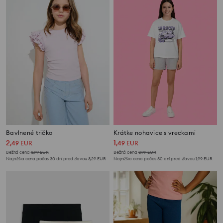
Bavlnené tričko
Krátke nohavice s vreckami
2
1
,
49
EUR
,
49
EUR
Bežná cena
3,99
EUR
Bežná cena
3,99
EUR
Najnižšia cena počas 30 dní pred zľavou
3,29
EUR
Najnižšia cena počas 30 dní pred zľavou
1,99
EUR