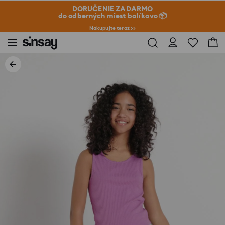
DORUČENIE ZADARMO
do odberných miest balíkovo 📦
Nakupujte teraz >>