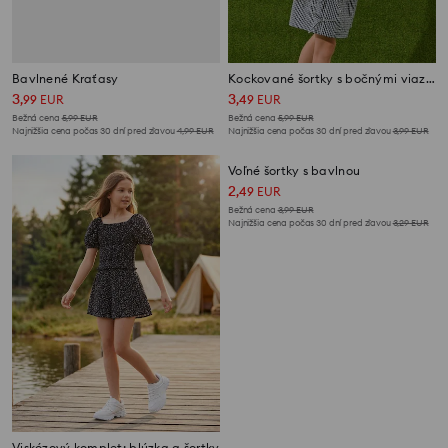
Bavlnené Kraťasy
Kockované šortky s bočnými viazaniami
3
3
,
99
EUR
,
49
EUR
Bežná cena
5,99
EUR
Bežná cena
5,99
EUR
Najnižšia cena počas 30 dní pred zľavou
4,99
EUR
Najnižšia cena počas 30 dní pred zľavou
3,99
EUR
Voľné šortky s bavlnou
2
,
49
EUR
Bežná cena
3,99
EUR
Najnižšia cena počas 30 dní pred zľavou
3,29
EUR
Viskózový komplet: blúzka a šortky