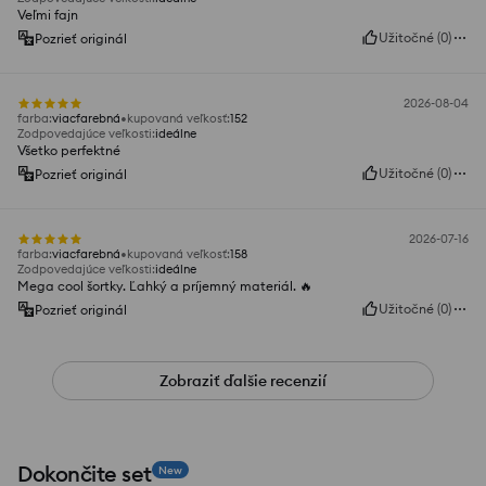
Veľmi fajn
Užitočné
(
0
)
Pozrieť originál
2026-08-04
farba
:
viacfarebná
kupovaná veľkosť
:
152
Zodpovedajúce veľkosti
:
ideálne
Všetko perfektné
Užitočné
(
0
)
Pozrieť originál
2026-07-16
farba
:
viacfarebná
kupovaná veľkosť
:
158
Zodpovedajúce veľkosti
:
ideálne
Mega cool šortky. Ľahký a príjemný materiál. 🔥
Užitočné
(
0
)
Pozrieť originál
Zobraziť ďalšie recenzií
Dokončite set
New