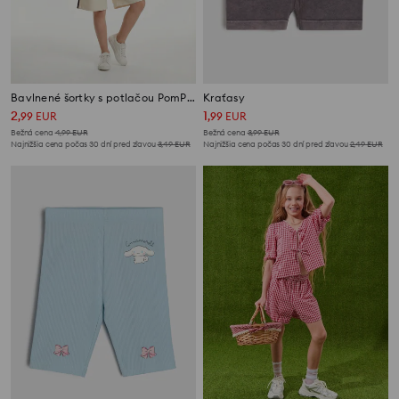
Bavlnené šortky s potlačou PomPomPurin
Kraťasy
2
1
,
99
EUR
,
99
EUR
Bežná cena
4,99
EUR
Bežná cena
3,99
EUR
Najnižšia cena počas 30 dní pred zľavou
3,49
EUR
Najnižšia cena počas 30 dní pred zľavou
2,49
EUR