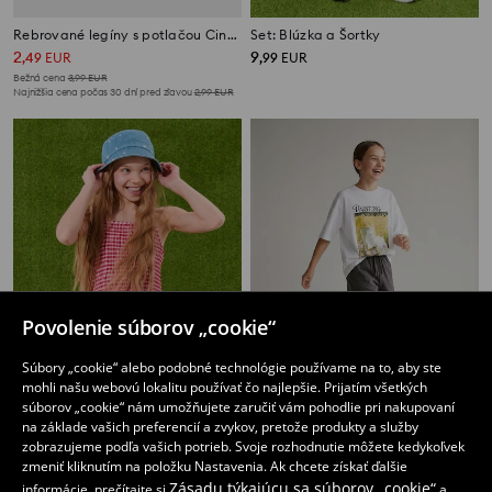
Rebrované legíny s potlačou Cinnamoroll
Set: Blúzka a Šortky
2
9
,
49
EUR
,
99
EUR
Bežná cena
3,99
EUR
Najnižšia cena počas 30 dní pred zľavou
2,99
EUR
Povolenie súborov „cookie“
Súbory „cookie“ alebo podobné technológie používame na to, aby ste
mohli našu webovú lokalitu používať čo najlepšie. Prijatím všetkých
súborov „cookie“ nám umožňujete zaručiť vám pohodlie pri nakupovaní
na základe vašich preferencií a zvykov, pretože produkty a služby
Šaty na ramienkach v kockovanom vzore
Voľné šortky s bavlnou
zobrazujeme podľa vašich potrieb. Svoje rozhodnutie môžete kedykoľvek
4
2
,
99
EUR
,
49
EUR
zmeniť kliknutím na položku Nastavenia. Ak chcete získať ďalšie
Bežná cena
7,99
EUR
Bežná cena
3,99
EUR
Zásadu týkajúcu sa súborov „cookie“
informácie, prečítajte si
a