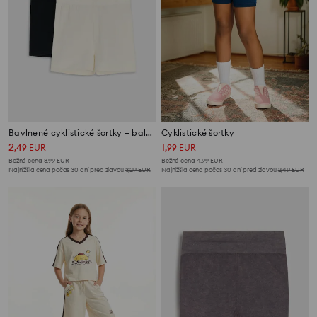
Bavlnené cyklistické šortky – balenie 2 ks
Cyklistické šortky
2
1
,
49
EUR
,
99
EUR
Bežná cena
3,99
EUR
Bežná cena
4,99
EUR
Najnižšia cena počas 30 dní pred zľavou
3,29
EUR
Najnižšia cena počas 30 dní pred zľavou
2,49
EUR