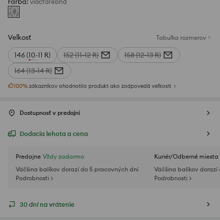
Farba
:
viacfarebná
Veľkosť
Tabuľka rozmerov
146 (10-11 R)
152 (11-12 R)
158 (12-13 R)
164 (13-14 R)
100
%
zákazníkov ohodnotilo produkt ako zodpovedá veľkosti
Dostupnosť v predajni
Dodacia lehota a cena
Predajne
Vždy zadarmo
Kuriér/Odberné miesta
Väčšina balíkov dorazí do 5 pracovných dní
Väčšina balíkov dorazí
Podrobnosti >
Podrobnosti >
30 dní na vrátenie