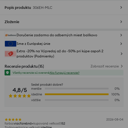
Popis produktu
306EH-MLC
Zloženie
Doručenie zadarmo do odberných miest balíkovo
Sme z Európskej únie
Extra -20% na Výpredaj až do -50% pri kúpe aspoň 2
produktov (Podmienky)
Recenzie produktu
(
15
)
Zobraziť recenzie
Všetky recenzie sú overené
Ako fungujú recenzie?
Sedel produkt dobre?
4,8/5
menšie
0
%
ideálne
100
%
väčšie
0
%
2026-08-04
farba
:
viacfarebná
kupovaná veľkosť
:
152
Zodpovedajúce veľkosti
:
ideálne