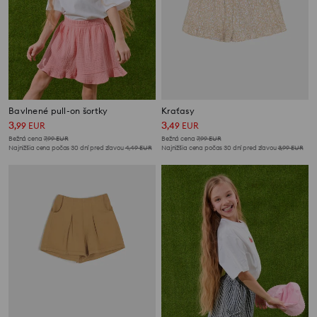
Bavlnené pull-on šortky
Kraťasy
3
3
,
99
EUR
,
49
EUR
Bežná cena
7,99
EUR
Bežná cena
7,99
EUR
Najnižšia cena počas 30 dní pred zľavou
4,49
EUR
Najnižšia cena počas 30 dní pred zľavou
3,99
EUR