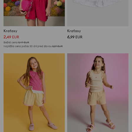
Kraťasy
Kraťasy
2
6
,
49
EUR
,
99
EUR
Bežná cena
5,49
EUR
Najnižšia cena počas 30 dní pred zľavou
3,29
EUR