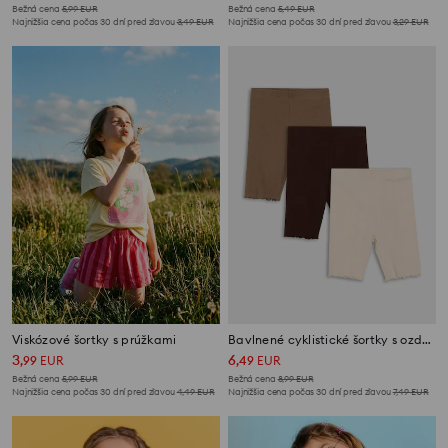
Bežná cena
5,99
EUR
Bežná cena
5,49
EUR
Najnižšia cena počas 30 dní pred zľavou
3,49
EUR
Najnižšia cena počas 30 dní pred zľavou
3,29
EUR
Viskózové šortky s prúžkami
Bavlnené cyklistické šortky s ozdobnými volánmi 3 pack
3
6
,
99
EUR
,
49
EUR
Bežná cena
5,99
EUR
Bežná cena
8,99
EUR
Najnižšia cena počas 30 dní pred zľavou
4,49
EUR
Najnižšia cena počas 30 dní pred zľavou
7,49
EUR