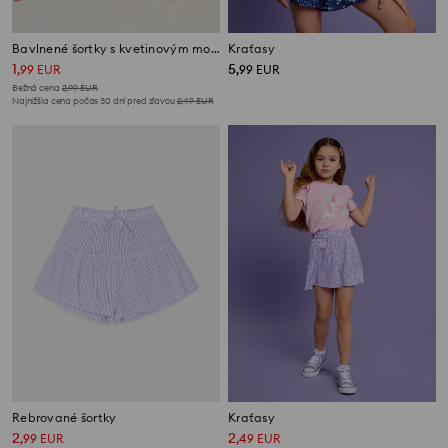
Bavlnené šortky s kvetinovým motívom
Kraťasy
1
5
,
99
EUR
,
99
EUR
Bežná cena
2,99
EUR
Najnižšia cena počas 30 dní pred zľavou
2,49
EUR
Rebrované šortky
Kraťasy
2
2
,
99
EUR
,
49
EUR