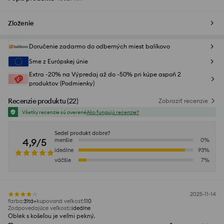
Zloženie
Doručenie zadarmo do odberných miest balíkovo
Sme z Európskej únie
Extra -20% na Výpredaj až do -50% pri kúpe aspoň 2
produktov (Podmienky)
Recenzie produktu
(
22
)
Zobraziť recenzie
Všetky recenzie sú overené
Ako fungujú recenzie?
Sedel produkt dobre?
4,9/5
menšie
0
%
ideálne
93
%
väčšie
7
%
2025-11-14
farba
:
žltá
kupovaná veľkosť
:
110
Zodpovedajúce veľkosti
:
ideálne
Oblek s košeľou je veľmi pekný.