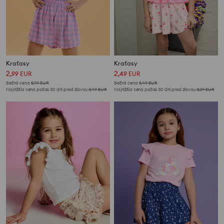
Kraťasy
Kraťasy
2
2
,
99
EUR
,
49
EUR
Bežná cena
5,99
EUR
Bežná cena
5,49
EUR
Najnižšia cena počas 30 dní pred zľavou
3,49
EUR
Najnižšia cena počas 30 dní pred zľavou
3,29
EUR