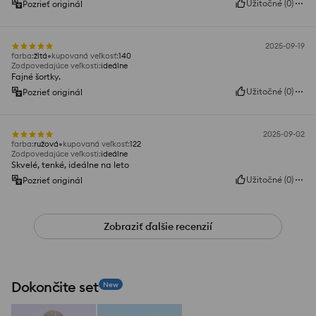
Užitočné
(
0
)
Pozrieť originál
2025-09-19
farba
:
žltá
kupovaná veľkosť
:
140
Zodpovedajúce veľkosti
:
ideálne
Fajné šortky.
Užitočné
(
0
)
Pozrieť originál
2025-09-02
farba
:
ružová
kupovaná veľkosť
:
122
Zodpovedajúce veľkosti
:
ideálne
Skvelé, tenké, ideálne na leto
Užitočné
(
0
)
Pozrieť originál
Zobraziť ďalšie recenzií
Dokončite set
New