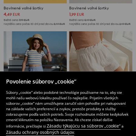
Bavlnené voľné šortky
Bavlnené voľné šortky
4
1
,
49
EUR
,
99
EUR
Bežná cena
7,99
EUR
Bežná cena
5,49
EUR
Najnižšia cena počas 30 dní pred zľavou
5,49
EUR
Najnižšia cena počas 30 dní pred zľavou
2,49
EUR
Povolenie súborov „cookie“
Súbory „cookie“ alebo podobné technológie používame na to, aby ste
mohli našu webovú lokalitu používať čo najlepšie. Prijatím všetkých
súborov „cookie“ nám umožňujete zaručiť vám pohodlie pri nakupovaní
na základe vašich preferencií a zvykov, pretože produkty a služby
zobrazujeme podľa vašich potrieb. Svoje rozhodnutie môžete kedykoľvek
zmeniť kliknutím na položku Nastavenia. Ak chcete získať ďalšie
Kraťasy
Bavlnené muslinové šortky
Zásadu týkajúcu sa súborov „cookie“
informácie, prečítajte si
a
6
3
,
99
EUR
,
99
EUR
Zásadu ochrany osobných údajov
.
Bežná cena
5,49
EUR
Najnižšia cena počas 30 dní pred zľavou
4,49
EUR