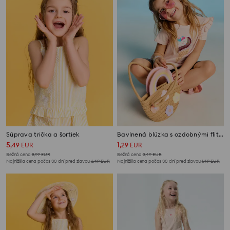
Súprava trička a šortiek
Bavlnená blúzka s ozdobnými flitrami a volánmi
5
1
,
49
EUR
,
29
EUR
Bežná cena
8,99
EUR
Bežná cena
3,49
EUR
Najnižšia cena počas 30 dní pred zľavou
6,49
EUR
Najnižšia cena počas 30 dní pred zľavou
1,49
EUR