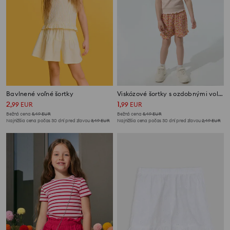
Bavlnené voľné šortky
Viskózové šortky s ozdobnými volánmi
2
1
,
99
EUR
,
99
EUR
Bežná cena
5,49
EUR
Bežná cena
5,49
EUR
Najnižšia cena počas 30 dní pred zľavou
3,49
EUR
Najnižšia cena počas 30 dní pred zľavou
2,49
EUR