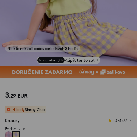
Niekto nakúpil počas posledných 3 hodín
Kúpiť tento set
fotografie
1
/
5
3
,
29
EUR
+4 body
Sinsay Club
Kraťasy
4,9/5
(
22
)
Farba
:
žltá