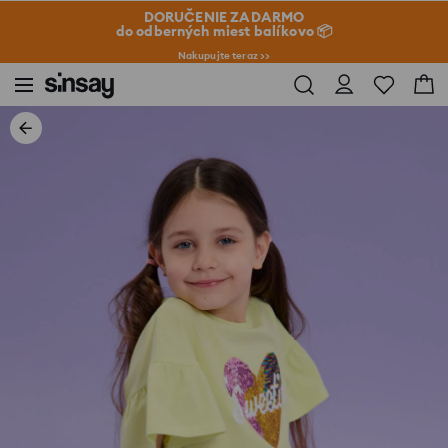
DORUČENIE ZADARMO
do odberných miest balíkovo 📦
Nakupujte teraz >>