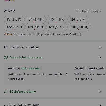
Veľkosť
Tabuľka rozmerov
98 (2-3 R)
104 (3-4 R)
110 (4-5 R)
116 (5-6 R)
122 (6-7 R)
128 (7-8 R)
134 (8-9 R)
140 (9-10 R)
93
%
zákazníkov ohodnotilo produkt ako zodpovedá veľkosti
Dostupnosť v predajni
Dodacia lehota a cena
Predajne
Vždy zadarmo
Kuriér/Odberné miesta
Väčšina balíkov dorazí do 5 pracovných dní
Väčšina balíkov dorazí
Podrobnosti >
Podrobnosti >
30 dní na vrátenie
Popis produktu
100EI-11X