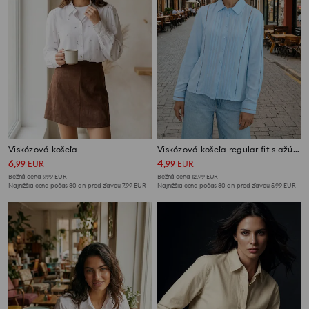
Viskózová košeľa
Viskózová košeľa regular fit s ažúrovými vložkami
6
4
,
99
EUR
,
99
EUR
Bežná cena
9,99
EUR
Bežná cena
12,99
EUR
Najnižšia cena počas 30 dní pred zľavou
7,99
EUR
Najnižšia cena počas 30 dní pred zľavou
5,99
EUR