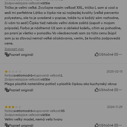
Zodpovedajúce veľkosti
:
väčšie
Tričko je veľmi veľké. Zvyčajne nosím veľkosť XXL, tričko L som si vzal a
sedí mi perfektne Látka a čipka nie sú najlepšej kvality (veľké percento
polyesteru, ale to je uvedené v popise, takže tu si každý sám rozhodne,
či vám to sedí) Čipka tiež nebola veľmi dobre zošitá (aspoň v mojom
prípade). Farba je nádherná Už som si obliekol košeľu, cítim sa pohodlne,
po praní je všetko v poriadku Vo všeobecnosti som za túto cenu (kúpil
som ju so zľavou) nemal veľké očakávania, verím, že kvalita zodpovedá
cene.
Zobraziť viac
Užitočné
(
0
)
Pozrieť originál
2025-02-15
farba
:
svetlomodrá
kupovaná veľkosť
:
L
Zodpovedajúce veľkosti
:
väčšie
Mega pladtik nateriálna potlač s pladtik čipkou ako kuchynský obrus
Užitočné
(
0
)
Pozrieť originál
2024-11-29
farba
:
svetlomodrá
kupovaná veľkosť
:
XS
Zodpovedajúce veľkosti
:
väčšie
Veľmi veľký model, nemá veľa tvaru
Užitočné
(
0
)
Pozrieť originál