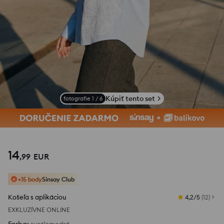
Kúpiť tento set
fotografie
1
/
6
14
,
99
EUR
+15 body
Sinsay Club
Košeľa s aplikáciou
4,2/5
(
12
)
EXKLUZÍVNE ONLINE