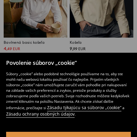
Bavlnená basic košeľa
Košeľa
4
9
,
49
EUR
,
99
EUR
Bežná cena
10,99
EUR
Najnižšia cena počas 30 dní pred zľavou
5,49
EUR
Povolenie súborov „cookie“
Súbory „cookie“ alebo podobné technológie používame na to, aby ste
mohli našu webovú lokalitu používať čo najlepšie. Prijatím všetkých
súborov „cookie“ nám umožňujete zaručiť vám pohodlie pri nakupovaní
na základe vašich preferencií a zvykov, pretože produkty a služby
zobrazujeme podľa vašich potrieb. Svoje rozhodnutie môžete kedykoľvek
zmeniť kliknutím na položku Nastavenia. Ak chcete získať ďalšie
Zásadu týkajúcu sa súborov „cookie“
informácie, prečítajte si
a
Zásadu ochrany osobných údajov
.