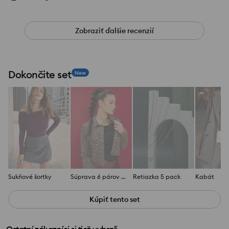
Zobraziť ďalšie recenzií
Dokončite set
New
Sukňové šortky
Súprava 6 párov náušníc
Retiazka 5 pack
Kabát
Kúpiť tento set