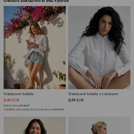
Ostatní zákazníci si tiež vybrali
Viskózová košeľa
Viskózová košeľa s vreckami
2
6
,
49
EUR
,
99
EUR
Bežná cena
6,99
EUR
Najnižšia cena počas 30 dní pred zľavou
3,29
EUR