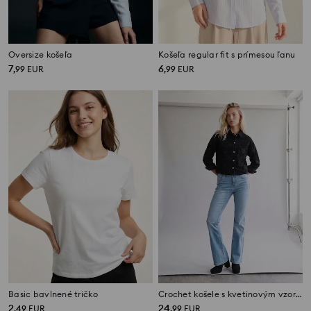
Oversize košeľa
Košeľa regular fit s prímesou ľanu
7
6
,
99
EUR
,
99
EUR
Basic bavlnené tričko
Crochet košele s kvetinovým vzorom
2
24
,
49
EUR
,
99
EUR