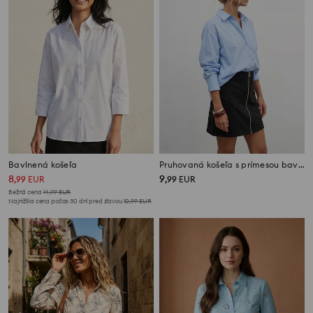
Bavlnená košeľa
Pruhovaná košeľa s prímesou bavlny
8
9
,
99
EUR
,
99
EUR
Bežná cena
14,99
EUR
Najnižšia cena počas 30 dní pred zľavou
10,99
EUR