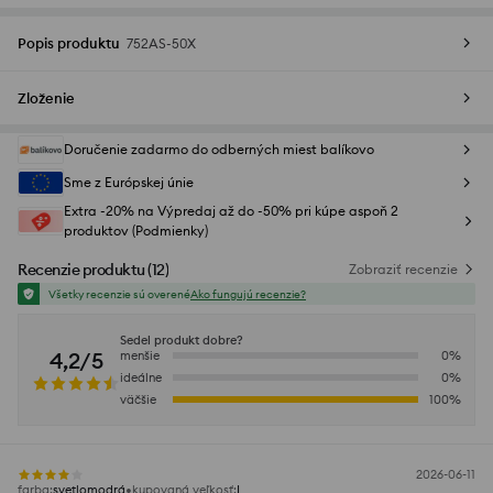
Popis produktu
752AS-50X
Zloženie
Doručenie zadarmo do odberných miest balíkovo
Sme z Európskej únie
Extra -20% na Výpredaj až do -50% pri kúpe aspoň 2
produktov (Podmienky)
Recenzie produktu
(
12
)
Zobraziť recenzie
Všetky recenzie sú overené
Ako fungujú recenzie?
Sedel produkt dobre?
4,2/5
menšie
0
%
ideálne
0
%
väčšie
100
%
2026-06-11
farba
:
svetlomodrá
kupovaná veľkosť
:
L