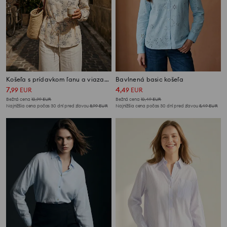
Košeľa s prídavkom ľanu a viazaním na chrbte
Bavlnená basic košeľa
7
4
,
99
EUR
,
49
EUR
Bežná cena
10,99
EUR
Bežná cena
10,49
EUR
Najnižšia cena počas 30 dní pred zľavou
8,99
EUR
Najnižšia cena počas 30 dní pred zľavou
5,49
EUR