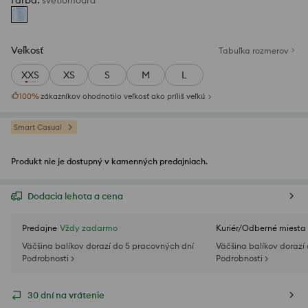
Farba
:
svetlomodrá
Veľkosť
Tabuľka rozmerov
XXS
XS
S
M
L
100
%
zákazníkov ohodnotilo veľkosť ako príliš veľkú
Smart Casual
Produkt nie je dostupný v kamenných predajniach.
Dodacia lehota a cena
Predajne
Vždy zadarmo
Kuriér/Odberné miesta
Väčšina balíkov dorazí do 5 pracovných dní
Väčšina balíkov dorazí
Podrobnosti >
Podrobnosti >
30 dní na vrátenie