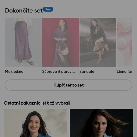
Dokončite set
New
Maxisukňa
Súprava 6 párov náušníc
Sandále
Lícna farb
Kúpiť tento set
Ostatní zákazníci si tiež vybrali