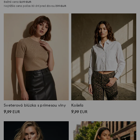
Bežná cena
12,99
EUR
Najnižšia cena počas 30 dní pred zľavou
7,99
EUR
Sveterová blúzka s prímesou vlny
Košeľa
9
9
,
99
EUR
,
99
EUR