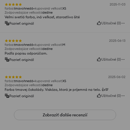
2025-11-03
farba
:
tmavohnedá
kupovaná veľkosť
:
XS
Zodpovedajúce veľkosti
:
ideálne
Veľmi svetlá farba, iná veľkosť, starostlivo šité
Užitočné
(
0
)
Pozrieť originál
2025-06-13
farba
:
tmavohnedá
kupovaná veľkosť
:
M
Zodpovedajúce veľkosti
:
ideálne
Podľa popisu odporúčam.
Užitočné
(
0
)
Pozrieť originál
2025-06-02
farba
:
tmavohnedá
kupovaná veľkosť
:
XS
Zodpovedajúce veľkosti
:
ideálne
Farba tmavej čokolády. Viskóza, ktorá je príjemná na telo. 👍️💯
Užitočné
(
0
)
Pozrieť originál
Zobraziť ďalšie recenzií