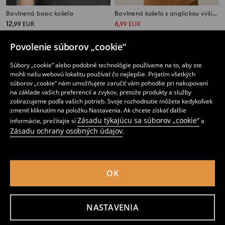
Bavlnená basic košeľa
Bavlnená košeľa s anglickou výšivkou
12
6
,
99
EUR
,
99
EUR
Bežná cena
12,99
EUR
Najnižšia cena počas 30 dní pred zľavou
7,99
EUR
Povolenie súborov „cookie“
Súbory „cookie“ alebo podobné technológie používame na to, aby ste
mohli našu webovú lokalitu používať čo najlepšie. Prijatím všetkých
súborov „cookie“ nám umožňujete zaručiť vám pohodlie pri nakupovaní
na základe vašich preferencií a zvykov, pretože produkty a služby
zobrazujeme podľa vašich potrieb. Svoje rozhodnutie môžete kedykoľvek
zmeniť kliknutím na položku Nastavenia. Ak chcete získať ďalšie
Zásadu týkajúcu sa súborov „cookie“
informácie, prečítajte si
a
Zásadu ochrany osobných údajov
.
OK
Vzorovaná viskózová košeľa
Bavlnená košeľa
NASTAVENIA
6
8
,
99
EUR
,
99
EUR
Bežná cena
14,99
EUR
Najnižšia cena počas 30 dní pred zľavou
10,99
EUR