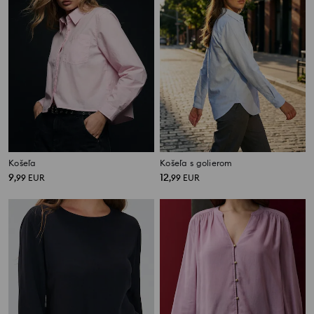
Košeľa
Košeľa s golierom
9
12
,
99
EUR
,
99
EUR