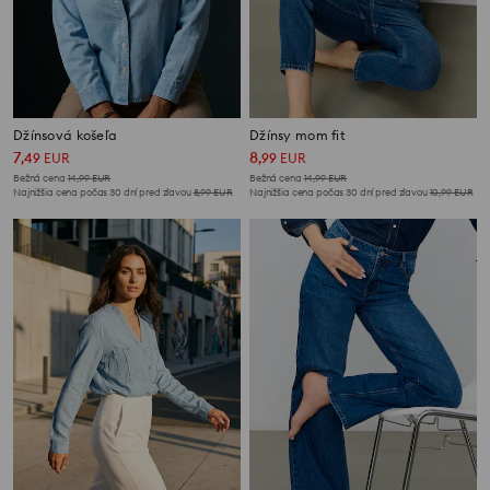
Džínsová košeľa
Džínsy mom fit
7
8
,
49
EUR
,
99
EUR
Bežná cena
14,99
EUR
Bežná cena
14,99
EUR
Najnižšia cena počas 30 dní pred zľavou
8,99
EUR
Najnižšia cena počas 30 dní pred zľavou
10,99
EUR