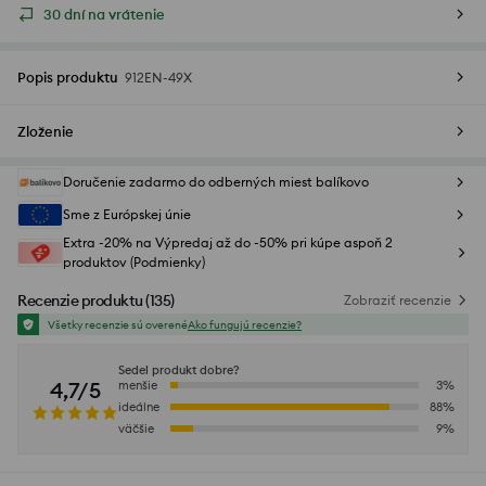
30 dní na vrátenie
Popis produktu
912EN-49X
Zloženie
Doručenie zadarmo do odberných miest balíkovo
Sme z Európskej únie
Extra -20% na Výpredaj až do -50% pri kúpe aspoň 2
produktov (Podmienky)
Recenzie produktu
(
135
)
Zobraziť recenzie
Všetky recenzie sú overené
Ako fungujú recenzie?
Sedel produkt dobre?
4,7/5
menšie
3
%
ideálne
88
%
väčšie
9
%