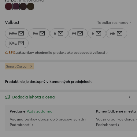
Farba
:
tmavofialová
Veľkosť
Tabuľka rozmerov
XXS
XS
S
M
L
XL
XXL
88
%
zákazníkov ohodnotilo produkt ako zodpovedá veľkosti
Smart Casual
Produkt nie je dostupný v kamenných predajniach.
Dodacia lehota a cena
Predajne
Vždy zadarmo
Kuriér/Odberné miesta
Väčšina balíkov dorazí do 5 pracovných dní
Väčšina balíkov dorazí
Podrobnosti >
Podrobnosti >