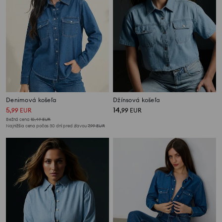
Denimová košeľa
Džínsová košeľa
5
14
,
99
EUR
,
99
EUR
Bežná cena
10,49
EUR
Najnižšia cena počas 30 dní pred zľavou
7,99
EUR