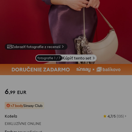
Zobraziť fotografie z recenzií
Kúpiť tento set
fotografie
1
/
7
6
,
99
EUR
+7 body
Sinsay Club
Košeľa
4,7/5
(
135
)
EXKLUZÍVNE ONLINE