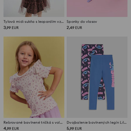
Tylová midi sukňa s leopardím vzorom
Sponky do vlasov
3
2
,
99
EUR
,
49
EUR
Rebrované bavlnené tričká s volánmi 2 ks
Dvojbalenie bavlnených legín Lilo & Stitch
4
5
,
99
EUR
,
99
EUR