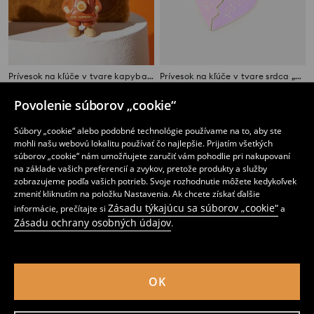
Prívesok na kľúče v tvare kapybary so zmeniteľným výrazom
Prívesok na kľúče v tvare srdca „Best Friend”
2
2
,
99
EUR
,
49
EUR
Povolenie súborov „cookie“
Súbory „cookie“ alebo podobné technológie používame na to, aby ste
mohli našu webovú lokalitu používať čo najlepšie. Prijatím všetkých
súborov „cookie“ nám umožňujete zaručiť vám pohodlie pri nakupovaní
na základe vašich preferencií a zvykov, pretože produkty a služby
zobrazujeme podľa vašich potrieb. Svoje rozhodnutie môžete kedykoľvek
zmeniť kliknutím na položku Nastavenia. Ak chcete získať ďalšie
Zásadu týkajúcu sa súborov „cookie“
informácie, prečítajte si
a
Zásadu ochrany osobných údajov
.
OK