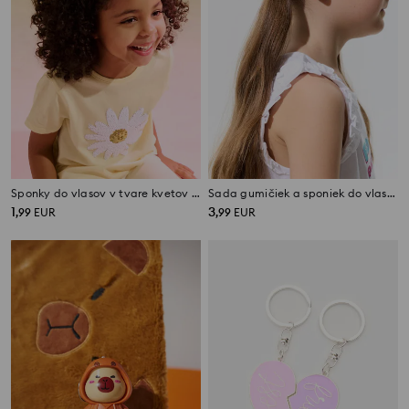
Sponky do vlasov v tvare kvetov 10 pack
Sada gumičiek a sponiek do vlasov Gabby’s Dollhouse 10 ks
1
3
,
99
EUR
,
99
EUR