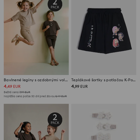
Bavlnené legíny s ozdobnými volánmi 2 pack
Teplákové šortky s potlačou K-Pop Demon Hunters
4
4
,
49
EUR
,
99
EUR
Bežná cena
7,99
EUR
Najnižšia cena počas 30 dní pred zľavou
5,49
EUR