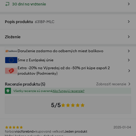
30 dní na vrátenie
Popis produktu
631BP-MLC
Zloženie
Doručenie zadarmo do odberných miest balíkovo
Sme z Európskej únie
Extra -20% na Výpredaj až do -50% pri kúpe aspoň 2
produktov (Podmienky)
Recenzie produktu
(
5
)
Zobraziť recenzie
Všetky recenzie sú overené
Ako fungujú recenzie?
5/5
2025-01-04
farba
:
viacfarebná
kupovaná veľkosť
:
Jeden produkt