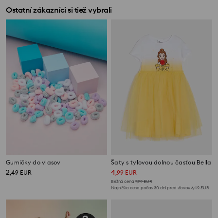
Ostatní zákazníci si tiež vybrali
Gumičky do vlasov
Šaty s tylovou dolnou časťou Bella
2
4
,
49
EUR
,
99
EUR
Bežná cena
7,99
EUR
Najnižšia cena počas 30 dní pred zľavou
6,49
EUR