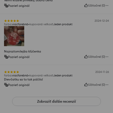
Veľmi krásne prívesky, dobrá cena
Užitočné
(
0
)
Pozrieť originál
2024-12-24
farba
:
viacfarebná
kupovaná veľkosť
:
Jeden produkt
Najroztomilejšia kľúčenka
Užitočné
(
0
)
Pozrieť originál
2024-11-26
farba
:
viacfarebná
kupovaná veľkosť
:
Jeden produkt
Dievčatku sa to tak páčilo!
Užitočné
(
0
)
Pozrieť originál
Zobraziť ďalšie recenzií