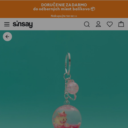
DORUČENIE ZADARMO
do odberných miest balíkovo 📦
Nakupujte teraz >>