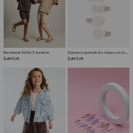
Bavlnené tričká 2 balenie
Súprava sponiek do vlasov so zirkónmi 6 pack
5
2
,
49
EUR
,
49
EUR