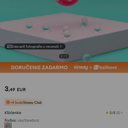
Zobraziť fotografie z recenzií
1
/
1
3
,
49
EUR
+4 body
Sinsay Club
Kľúčenka
5/5
(
5
)
Farba
:
viacfarebná