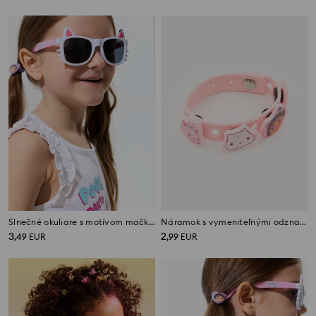
Slnečné okuliare s motívom mačky Gabby's Dollhouse
Náramok s vymeniteľnými odznakmi 5 balenie Gabby's Dollhouse
3
2
,
49
EUR
,
99
EUR