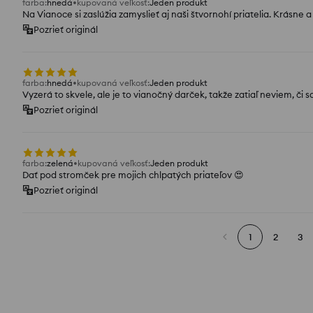
farba
:
hnedá
kupovaná veľkosť
:
Jeden produkt
Na Vianoce si zaslúžia zamyslieť aj naši štvornohí priatelia. Krásne
Pozrieť originál
farba
:
hnedá
kupovaná veľkosť
:
Jeden produkt
Vyzerá to skvele, ale je to vianočný darček, takže zatiaľ neviem, či 
Pozrieť originál
farba
:
zelená
kupovaná veľkosť
:
Jeden produkt
Dať pod stromček pre mojich chlpatých priateľov 😍
Pozrieť originál
1
2
3