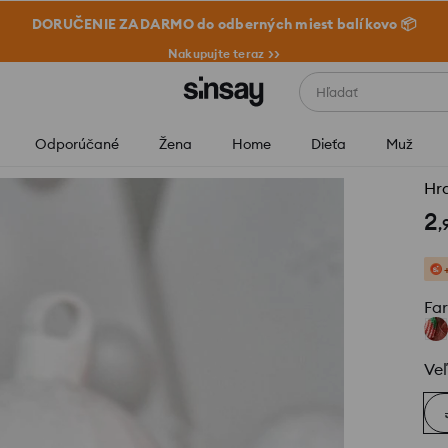
DORUČENIE ZADARMO do odberných miest balíkovo 📦
Nakupujte teraz >>
Hľadať
Odporúčané
Žena
Home
Dieťa
Muž
Hr
2
,
Fa
Veľ