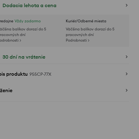
Dodacia lehota a cena
redajne
Vždy zadarmo
Kuriér/Odberné miesta
äčšina balíkov dorazí do 5
Väčšina balíkov dorazí do 5
racovných dní
pracovných dní
odrobnosti >
Podrobnosti >
30 dní na vrátenie
pis produktu
955CP-77X
ženie