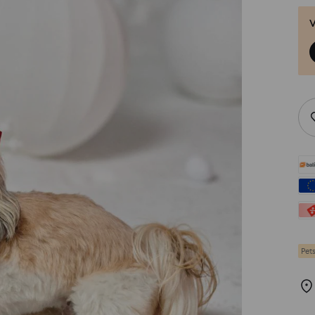
V
Pet