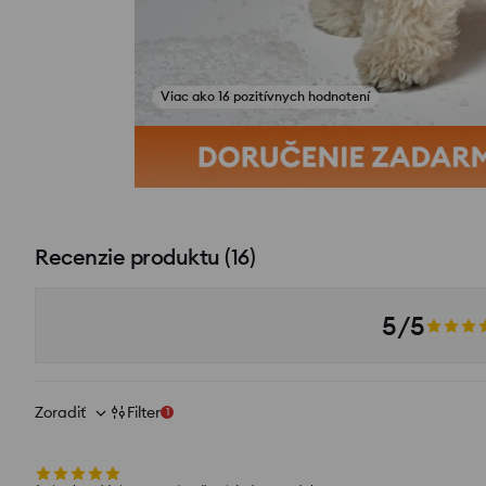
Viac ako 16 pozitívnych hodnotení
Recenzie produktu
(
16
)
5/5
Zoradiť
Filter
1