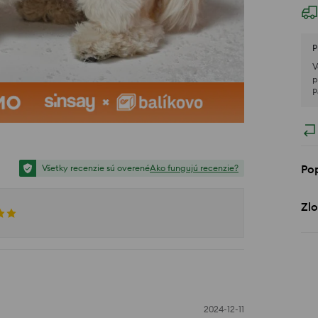
P
V
p
P
Po
Všetky recenzie sú overené
Ako fungujú recenzie?
Zlo
2024-12-11