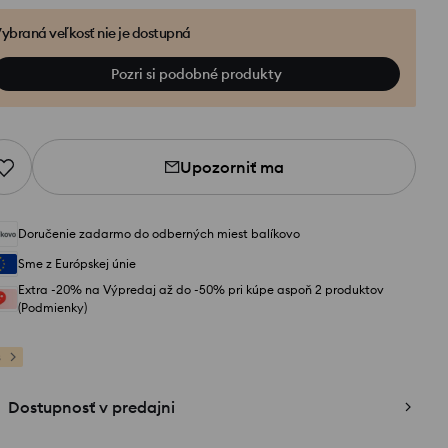
ybraná veľkosť nie je dostupná
Pozri si podobné produkty
Upozorniť ma
Doručenie zadarmo do odberných miest balíkovo
Sme z Európskej únie
Extra -20% na Výpredaj až do -50% pri kúpe aspoň 2 produktov
(Podmienky)
s
Dostupnosť v predajni