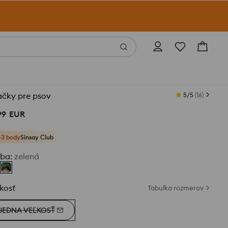
ačky pre psov
5/5
(
16
)
99
EUR
+3 body
Sinsay Club
rba
:
zelená
kosť
Tabuľka rozmerov
JEDNA VEĽKOSŤ