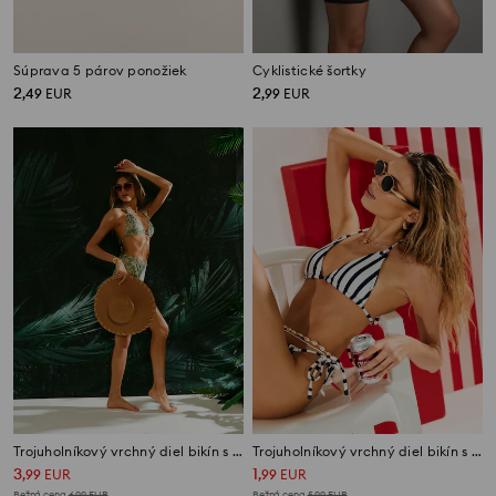
Súprava 5 párov ponožiek
Cyklistické šortky
2
2
,
49
EUR
,
99
EUR
Trojuholníkový vrchný diel bikín s morským motívom
Trojuholníkový vrchný diel bikín s pruhmi
3
1
,
99
EUR
,
99
EUR
Bežná cena
6,99
EUR
Bežná cena
5,99
EUR