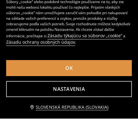
Súbory „cookie“ alebo podobné technológie používame na to, aby ste
mohli našu webovú lokalitu používať čo najlepšie. Prijatím všetkých
súborov „cookie“ nám umožňujete zaručiť vám pohodlie pri nakupovaní
na základe vašich preferencií a zvykov, pretože produkty a služby
zobrazujeme podľa vašich potrieb. Svoje rozhodnutie môžete kedykoľvek
zmeniť kliknutím na položku Nastavenia. Ak chcete získať ďalšie
Zásadu týkajúcu sa súborov „cookie“
informácie, prečítajte si
a
Zásadu ochrany osobných údajov
.
Jednodielne plavky s morským motívom
Vzorovaný trojuholníkový vrchný diel bikín s vyberateľnými vypchávkami
8
4
,
99
EUR
,
49
EUR
Bežná cena
14,99
EUR
Bežná cena
6,99
EUR
OK
Najnižšia cena počas 30 dní pred zľavou
10,49
EUR
Najnižšia cena počas 30 dní pred zľavou
5,49
EUR
NASTAVENIA
Upozorniť ma
SLOVENSKÁ REPUBLIKA (SLOVAKIA)