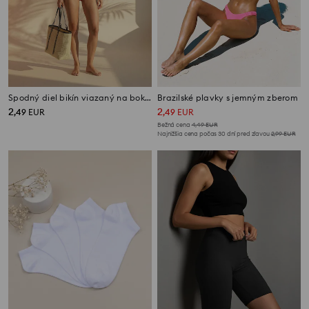
Spodný diel bikín viazaný na bokoch
Brazilské plavky s jemným zberom
2
2
,
49
EUR
,
49
EUR
Bežná cena
4,49
EUR
Najnižšia cena počas 30 dní pred zľavou
2,99
EUR