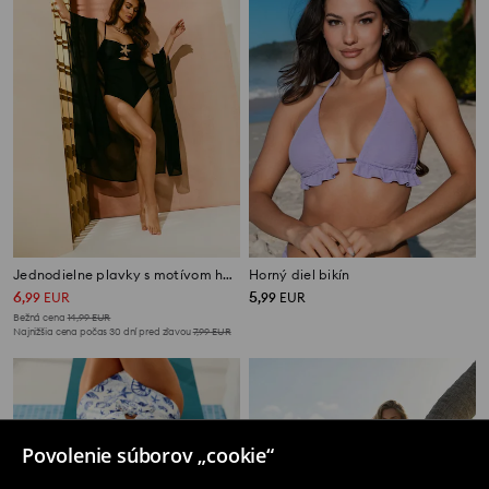
Jednodielne plavky s motívom hviezdice
Horný diel bikín
6
5
,
99
EUR
,
99
EUR
Bežná cena
14,99
EUR
Najnižšia cena počas 30 dní pred zľavou
7,99
EUR
Povolenie súborov „cookie“