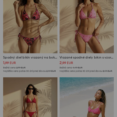
Spodný diel bikín viazaný na bokoch
Viazané spodné diely bikin s vzorom homára
1
2
,
99
EUR
,
99
EUR
Bežná cena
2,99
EUR
Bežná cena
4,49
EUR
Najnižšia cena počas 30 dní pred zľavou
2,49
EUR
Najnižšia cena počas 30 dní pred zľavou
3,49
EUR