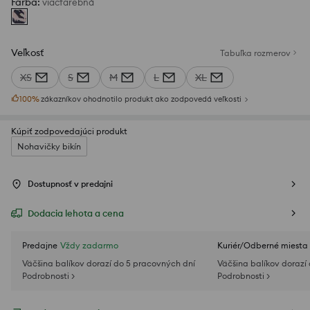
Farba
:
viacfarebná
Veľkosť
Tabuľka rozmerov
XS
S
M
L
XL
100
%
zákazníkov ohodnotilo produkt ako zodpovedá veľkosti
Kúpiť zodpovedajúci produkt
Nohavičky bikín
Dostupnosť v predajni
Dodacia lehota a cena
Predajne
Vždy zadarmo
Kuriér/Odberné miesta
Väčšina balíkov dorazí do 5 pracovných dní
Väčšina balíkov dorazí
Podrobnosti >
Podrobnosti >