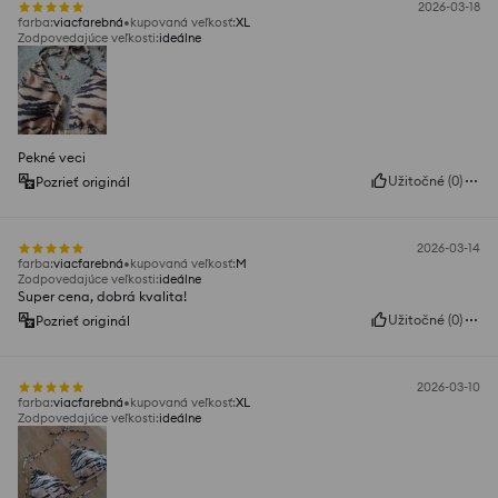
2026-03-18
farba
:
viacfarebná
kupovaná veľkosť
:
XL
Zodpovedajúce veľkosti
:
ideálne
Pekné veci
Užitočné
(
0
)
Pozrieť originál
2026-03-14
farba
:
viacfarebná
kupovaná veľkosť
:
M
Zodpovedajúce veľkosti
:
ideálne
Super cena, dobrá kvalita!
Užitočné
(
0
)
Pozrieť originál
2026-03-10
farba
:
viacfarebná
kupovaná veľkosť
:
XL
Zodpovedajúce veľkosti
:
ideálne