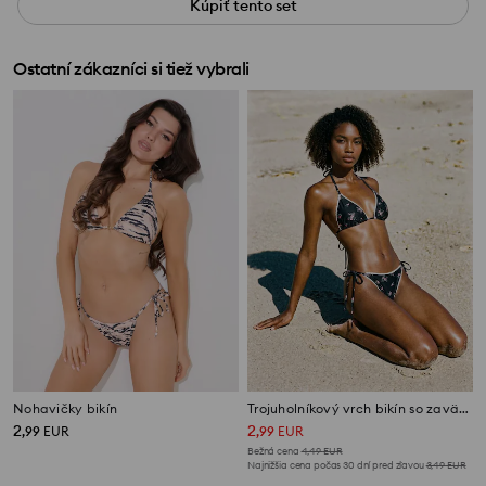
Kúpiť tento set
Ostatní zákazníci si tiež vybrali
Nohavičky bikín
Trojuholníkový vrch bikín so zaväzovaním za krkom s kvetinovým motívom
2
2
,
99
EUR
,
99
EUR
Bežná cena
4,49
EUR
Najnižšia cena počas 30 dní pred zľavou
3,49
EUR