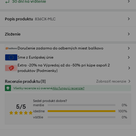
30 dní na vrátenie
Popis produktu
836CX-MLC
Zloženie
Doručenie zadarmo do odberných miest balíkovo
Sme z Európskej únie
Extra -20% na Výpredaj až do -50% pri kúpe aspoň 2
produktov (Podmienky)
Recenzie produktu
(
11
)
Zobraziť recenzie
Všetky recenzie sú overené
Ako fungujú recenzie?
Sedel produkt dobre?
5/5
menšie
0
%
ideálne
100
%
väčšie
0
%