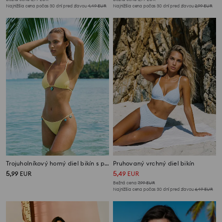
Najnižšia cena počas 30 dní pred zľavou
4,49
EUR
Najnižšia cena počas 30 dní pred zľavou
2,99
EUR
Trojuholníkový horný diel bikín s príveskom
Pruhovaný vrchný diel bikín
5
5
,
99
EUR
,
49
EUR
Bežná cena
7,99
EUR
Najnižšia cena počas 30 dní pred zľavou
6,49
EUR