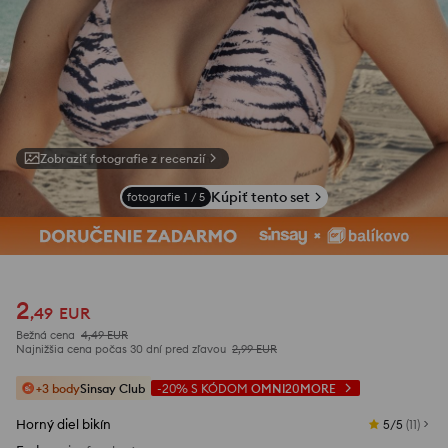
Zobraziť fotografie z recenzií
Kúpiť tento set
fotografie
1
/
5
2
,
49
EUR
Bežná cena
4,49
EUR
Najnižšia cena počas 30 dní pred zľavou
2,99
EUR
+3 body
Sinsay Club
-20%
S KÓDOM
OMNI20MORE
Horný diel bikín
5/5
(
11
)