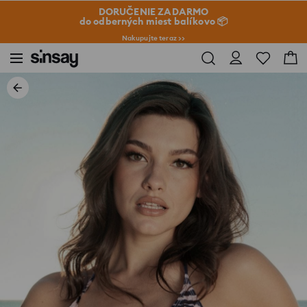
DORUČENIE ZADARMO
do odberných miest balíkovo 📦
Nakupujte teraz >>