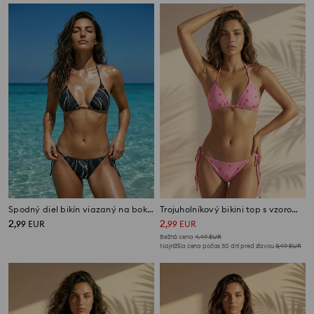
Spodný diel bikín viazaný na bokoch
Trojuholníkový bikini top s vzorom homára
2
2
,
99
EUR
,
99
EUR
Bežná cena
4,49
EUR
Najnižšia cena počas 30 dní pred zľavou
3,49
EUR