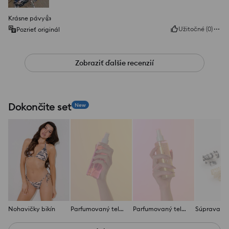
Krásne pávy👍️
Užitočné
(
0
)
Pozrieť originál
Zobraziť ďalšie recenzií
Dokončite set
New
Nohavičky bikín
Parfumovaný telový sprej
Parfumovaný telový sprej