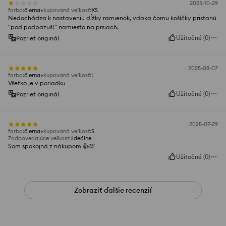
2025-10-29
farba
:
čierna
kupovaná veľkosť
:
XS
Nedochádza k nastaveniu dĺžky ramienok, vďaka čomu košíčky pristanú
"pod podpazuší" namiesto na prsiach.
Užitočné
(
0
)
Pozrieť originál
2025-08-07
farba
:
čierna
kupovaná veľkosť
:
L
Všetko je v poriadku
Užitočné
(
0
)
Pozrieť originál
2025-07-29
farba
:
čierna
kupovaná veľkosť
:
S
Zodpovedajúce veľkosti
:
ideálne
Som spokojná z nákupom 👍️💯
Užitočné
(
0
)
Zobraziť ďalšie recenzií