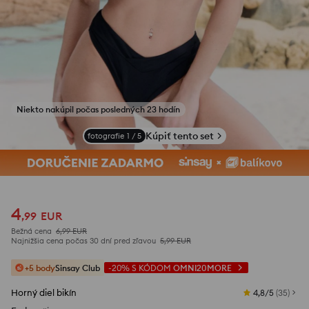
Niekto nakúpil počas posledných 23 hodín
Kúpiť tento set
fotografie
1
/
5
4
,
99
EUR
Bežná cena
6,99
EUR
Najnižšia cena počas 30 dní pred zľavou
5,99
EUR
+5 body
Sinsay Club
-20%
S KÓDOM
OMNI20MORE
Horný diel bikín
4,8/5
(
35
)