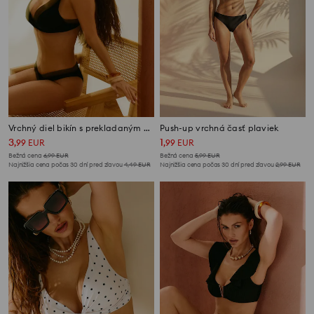
Vrchný diel bikín s prekladaným výstrihom do V
Push-up vrchná časť plaviek
3
1
,
99
EUR
,
99
EUR
Bežná cena
6,99
EUR
Bežná cena
5,99
EUR
Najnižšia cena počas 30 dní pred zľavou
4,49
EUR
Najnižšia cena počas 30 dní pred zľavou
2,99
EUR