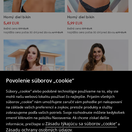
Horný diel bikín
Horný diel bikín
5
5
,
49
EUR
,
99
EUR
Bežná cena
9,99
EUR
Bežná cena
9,99
EUR
Najnižšia cena počas 30 dní pred zľavou
6,49
EUR
Najnižšia cena počas 30 dní pred zľavou
6,99
EUR
Povolenie súborov „cookie“
Súbory „cookie“ alebo podobné technológie používame na to, aby ste
mohli našu webovú lokalitu používať čo najlepšie. Prijatím všetkých
súborov „cookie“ nám umožňujete zaručiť vám pohodlie pri nakupovaní
na základe vašich preferencií a zvykov, pretože produkty a služby
zobrazujeme podľa vašich potrieb. Svoje rozhodnutie môžete kedykoľvek
zmeniť kliknutím na položku Nastavenia. Ak chcete získať ďalšie
Zásadu týkajúcu sa súborov „cookie“
informácie, prečítajte si
a
Horný diel bikín
Horný diel bikín
Zásadu ochrany osobných údajov
.
3
3
,
29
EUR
,
99
EUR