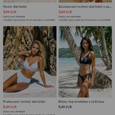
Horný diel bikín
Zaväzovací vrchný diel bikín s ozdobným detailom
3
3
,
99
EUR
,
49
EUR
Bežná cena
7,99
EUR
Bežná cena
5,99
EUR
Najnižšia cena počas 30 dní pred zľavou
4,99
EUR
Najnižšia cena počas 30 dní pred zľavou
4,49
EUR
Pruhovaný vrchný diel bikín
Bikiny top braletka s výšivkou
5
5
,
49
EUR
,
99
EUR
Bežná cena
7,99
EUR
Najnižšia cena počas 30 dní pred zľavou
6,49
EUR