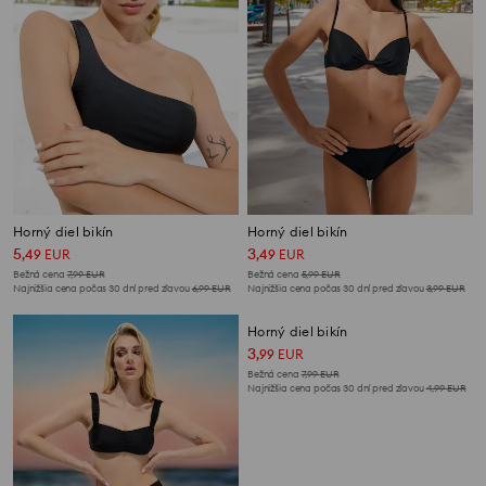
Horný diel bikín
Horný diel bikín
5
3
,
49
EUR
,
49
EUR
Bežná cena
7,99
EUR
Bežná cena
5,99
EUR
Najnižšia cena počas 30 dní pred zľavou
6,99
EUR
Najnižšia cena počas 30 dní pred zľavou
3,99
EUR
Horný diel bikín
3
,
99
EUR
Bežná cena
7,99
EUR
Najnižšia cena počas 30 dní pred zľavou
4,99
EUR