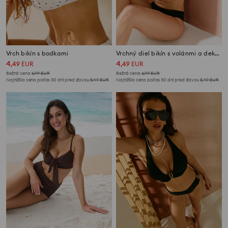
Vrch bikín s bodkami
Vrchný diel bikín s volánmi a dekoratívnym kovovým detailom
4
4
,
49
EUR
,
49
EUR
Bežná cena
6,99
EUR
Bežná cena
6,99
EUR
Najnižšia cena počas 30 dní pred zľavou
5,49
EUR
Najnižšia cena počas 30 dní pred zľavou
5,49
EUR