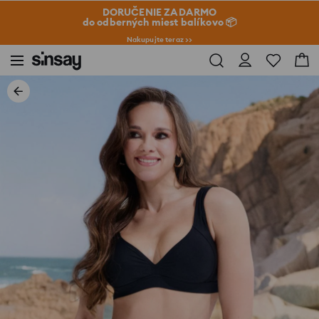
DORUČENIE ZADARMO
do odberných miest balíkovo 📦
Nakupujte teraz >>