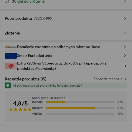
30 dní na vrátenie
Popis produktu
752CX-99X
Zloženie
Doručenie zadarmo do odberných miest balíkovo
Sme z Európskej únie
Extra -20% na Výpredaj až do -50% pri kúpe aspoň 2
produktov (Podmienky)
Recenzie produktu
(
35
)
Zobraziť recenzie
Všetky recenzie sú overené
Ako fungujú recenzie?
Sedel produkt dobre?
4,8/5
menšie
28
%
ideálne
72
%
väčšie
0
%