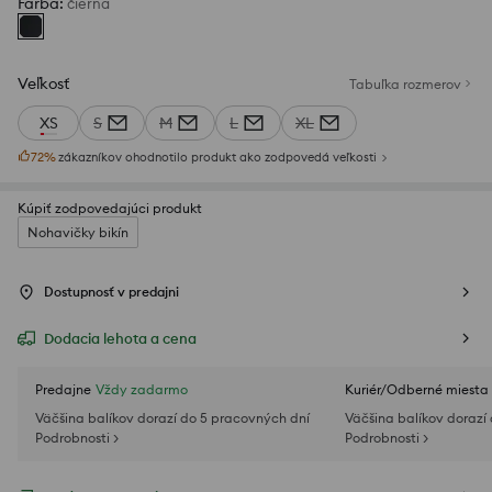
Farba
:
čierna
Veľkosť
Tabuľka rozmerov
XS
S
M
L
XL
72
%
zákazníkov ohodnotilo produkt ako zodpovedá veľkosti
Kúpiť zodpovedajúci produkt
Nohavičky bikín
Dostupnosť v predajni
Dodacia lehota a cena
Predajne
Vždy zadarmo
Kuriér/Odberné miesta
Väčšina balíkov dorazí do 5 pracovných dní
Väčšina balíkov dorazí
Podrobnosti >
Podrobnosti >