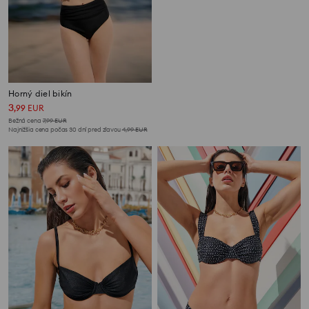
Horný diel bikín
3
,
99
EUR
Bežná cena
7,99
EUR
Najnižšia cena počas 30 dní pred zľavou
4,99
EUR