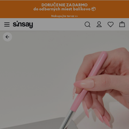
DORUČENIE ZADARMO
do odberných miest balíkovo 📦
Nakupujte teraz >>