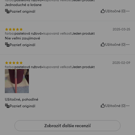
farba
:
pastelová ružová
kupovaná veľkosť
:
Jeden produkt
Jednoduché a krásne
Užitočné
(
0
)
Pozrieť originál
2025-03-25
farba
:
pastelová ružová
kupovaná veľkosť
:
Jeden produkt
Nie veľmi zaujímavé
Užitočné
(
0
)
Pozrieť originál
2025-02-09
farba
:
pastelová ružová
kupovaná veľkosť
:
Jeden produkt
Užitočné, pohodlné
Užitočné
(
0
)
Pozrieť originál
Zobraziť ďalšie recenzií