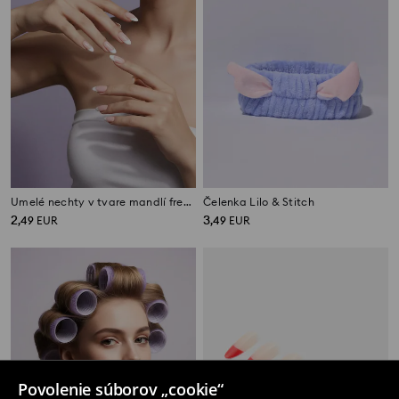
Umelé nechty v tvare mandlí french 24 pack
Čelenka Lilo & Stitch
2
3
,
49
EUR
,
49
EUR
Povolenie súborov „cookie“