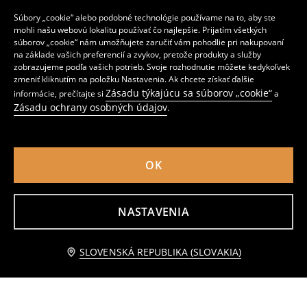
Súbory „cookie“ alebo podobné technológie používame na to, aby ste
mohli našu webovú lokalitu používať čo najlepšie. Prijatím všetkých
súborov „cookie“ nám umožňujete zaručiť vám pohodlie pri nakupovaní
na základe vašich preferencií a zvykov, pretože produkty a služby
zobrazujeme podľa vašich potrieb. Svoje rozhodnutie môžete kedykoľvek
zmeniť kliknutím na položku Nastavenia. Ak chcete získať ďalšie
Súprava 8 natáčok na vlasy
Umelé nechty
Zásadu týkajúcu sa súborov „cookie“
informácie, prečítajte si
a
1
1
,
99
EUR
,
29
EUR
Zásadu ochrany osobných údajov
.
Bežná cena
2,99
EUR
Najnižšia cena počas 30 dní pred zľavou
1,49
EUR
OK
NASTAVENIA
Upozorniť ma
SLOVENSKÁ REPUBLIKA (SLOVAKIA)