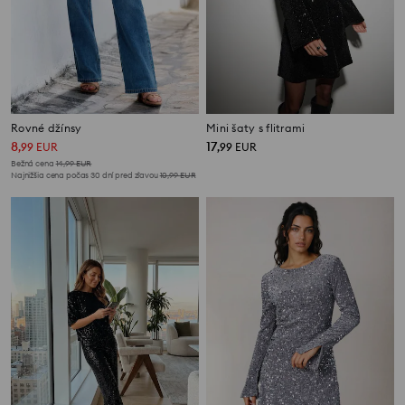
Rovné džínsy
Mini šaty s flitrami
8
17
,
99
EUR
,
99
EUR
Bežná cena
14,99
EUR
Najnižšia cena počas 30 dní pred zľavou
10,99
EUR