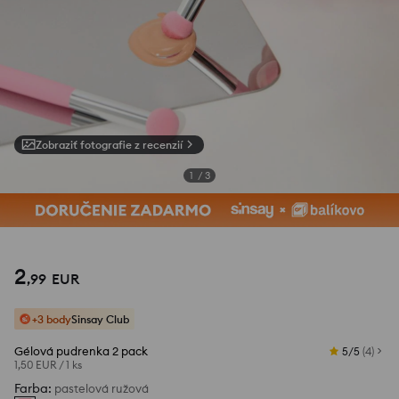
Zobraziť fotografie z recenzií
1
/
3
2
,
99
EUR
+3 body
Sinsay Club
Gélová pudrenka 2 pack
5/5
(
4
)
1,50 EUR
/
1 ks
Farba
:
pastelová ružová