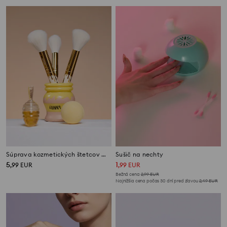
Súprava kozmetických štetcov Winnie te Pooh
Sušič na nechty
5
1
,
99
EUR
,
99
EUR
Bežná cena
2,99
EUR
Najnižšia cena počas 30 dní pred zľavou
2,49
EUR