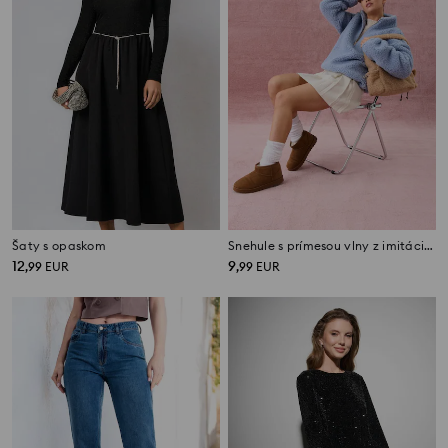
Šaty s opaskom
Snehule s prímesou vlny z imitácie semišu
12
9
,
99
EUR
,
99
EUR