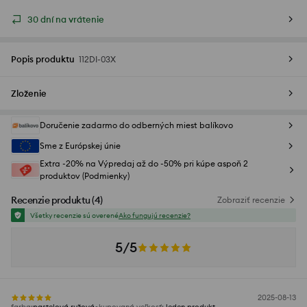
30 dní na vrátenie
Popis produktu
112DI-03X
Zloženie
Doručenie zadarmo do odberných miest balíkovo
Sme z Európskej únie
Extra -20% na Výpredaj až do -50% pri kúpe aspoň 2
produktov (Podmienky)
Recenzie produktu
(
4
)
Zobraziť recenzie
Všetky recenzie sú overené
Ako fungujú recenzie?
5/5
2025-08-13