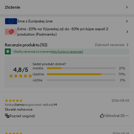
Zloženie
Sme z Európskej únie
Extra -20% na Výpredaj až do -50% pri kúpe aspoň 2
produktov (Podmienky)
Recenzie produktu
(
112
)
Zobraziť recenzie
Všetky recenzie sú overené
Ako fungujú recenzie?
Sedel produkt dobre?
4,8/5
menšie
21
%
ideálne
79
%
väčšie
0
%
2026-08-05
farba
:
čierna
kupovaná veľkosť
:
M
Skvelé nohavice
Užitočné
(
0
)
Pozrieť originál
2026-05-15