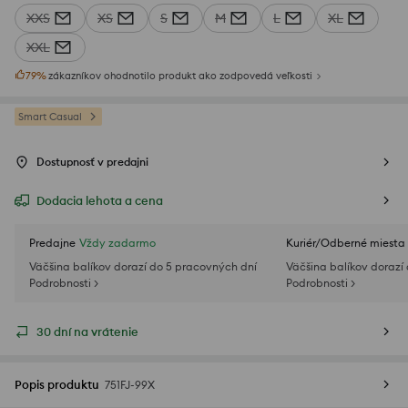
XXS
XS
S
M
L
XL
XXL
79
%
zákazníkov ohodnotilo produkt ako zodpovedá veľkosti
Smart Casual
Dostupnosť v predajni
Dodacia lehota a cena
Predajne
Vždy zadarmo
Kuriér/Odberné miesta
Väčšina balíkov dorazí do 5 pracovných dní
Väčšina balíkov dorazí
Podrobnosti >
Podrobnosti >
30 dní na vrátenie
Popis produktu
751FJ-99X