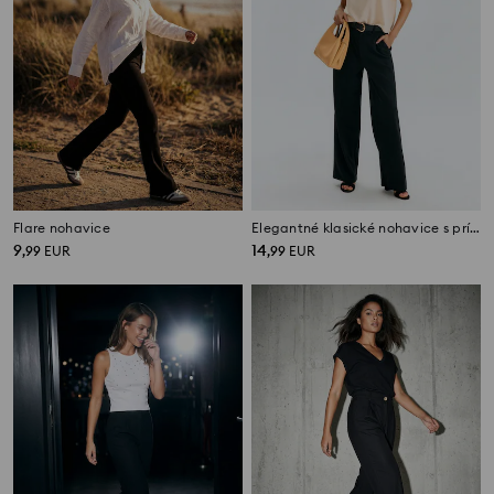
Flare nohavice
Elegantné klasické nohavice s prímesou viskózy
9
14
,
99
EUR
,
99
EUR