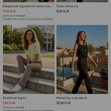
Elegantné cigaretové nohavice paperbag s opaskom
Flare nohavice
7
9
,
49
EUR
,
99
EUR
Bežná cena
14,99
EUR
Najnižšia cena počas 30 dní pred zľavou
8,99
EUR
Rozšírené legíny
Nohavice s opaskom
1
12
,
99
EUR
,
99
EUR
Bežná cena
6,99
EUR
Najnižšia cena počas 30 dní pred zľavou
2,49
EUR