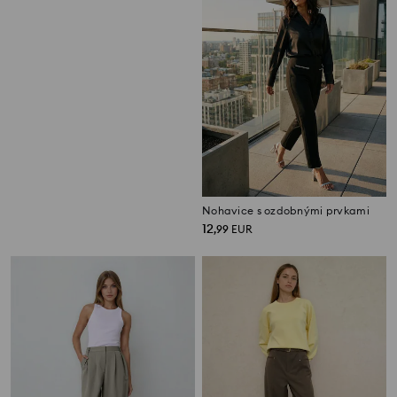
Nohavice straight fit
Nohavice s ozdobnými prvkami
9
12
,
99
EUR
,
99
EUR