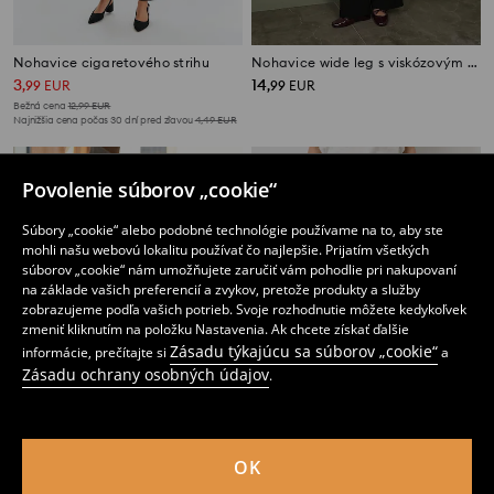
Nohavice cigaretového strihu
Nohavice wide leg s viskózovým zmesom
3
14
,
99
EUR
,
99
EUR
Bežná cena
12,99
EUR
Najnižšia cena počas 30 dní pred zľavou
4,49
EUR
Povolenie súborov „cookie“
Súbory „cookie“ alebo podobné technológie používame na to, aby ste
mohli našu webovú lokalitu používať čo najlepšie. Prijatím všetkých
súborov „cookie“ nám umožňujete zaručiť vám pohodlie pri nakupovaní
na základe vašich preferencií a zvykov, pretože produkty a služby
zobrazujeme podľa vašich potrieb. Svoje rozhodnutie môžete kedykoľvek
zmeniť kliknutím na položku Nastavenia. Ak chcete získať ďalšie
Zásadu týkajúcu sa súborov „cookie“
informácie, prečítajte si
a
Zásadu ochrany osobných údajov
.
OK
Mrkvové nohavice
Elegantné nohavice wide leg s prímesou viskózy
12
4
,
99
EUR
,
49
EUR