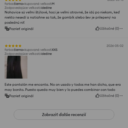
farba
:
čierna
kupovaná veľkosť
:
M
Zodpovedajúce veľkosti
:
ideálne
Nohavice sú veľmi štýlové, hoci je veľmi otravné, že idú po niekom, keď
niekto nesedí a natiahne sa tak, že gombík alebo šev je prilepený na
poslednú niť
Užitočné
(
0
)
Pozrieť originál
2026-05-02
farba
:
čierna
kupovaná veľkosť
:
XXS
Zodpovedajúce veľkosti
:
ideálne
Este pantalón me encanta. No on usado y todos me han dicho, que era
may bonito. Puesto queda muy bien y lo puedes combinar con todo
Užitočné
(
0
)
Pozrieť originál
Zobraziť ďalšie recenzií