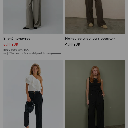
Široké nohavice
Nohavice wide leg s opaskom
5
4
,
99
EUR
,
99
EUR
Bežná cena
12,99
EUR
Najnižšia cena počas 30 dní pred zľavou
7,49
EUR