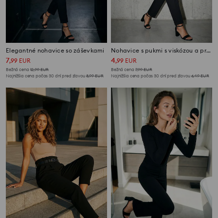
Elegantné nohavice so záševkami
Nohavice s pukmi s viskózou a prímesou ľanu
7
4
,
99
EUR
,
99
EUR
Bežná cena
12,99
EUR
Bežná cena
7,99
EUR
Najnižšia cena počas 30 dní pred zľavou
8,99
EUR
Najnižšia cena počas 30 dní pred zľavou
6,49
EUR