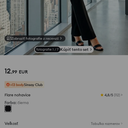
Zobraziť fotografie z recenzií
Kúpiť tento set
fotografie
1
/
7
12
,
99
EUR
+13 body
Sinsay Club
Flare nohavice
4,8/5
(
112
)
Farba
:
čierna
Veľkosť
Tabuľka rozmerov