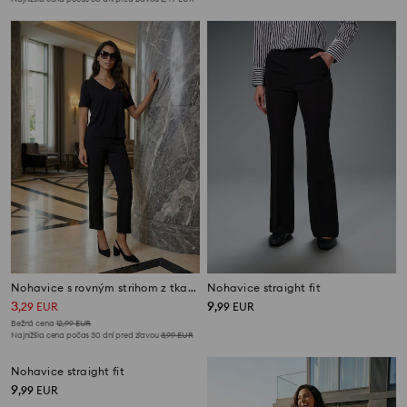
Nohavice s rovným strihom z tkaniny roma
Nohavice straight fit
3
9
,
29
EUR
,
99
EUR
Bežná cena
12,99
EUR
Najnižšia cena počas 30 dní pred zľavou
3,99
EUR