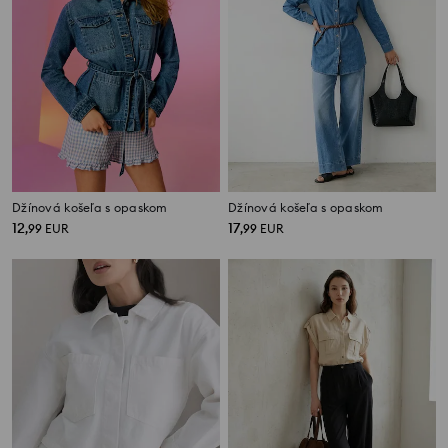
Džínová košeľa s opaskom
Džínová košeľa s opaskom
12
17
,
99
EUR
,
99
EUR