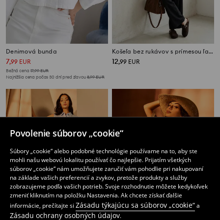
Denimová bunda
Košeľa bez rukávov s prímesou ľanu
7
12
,
99
EUR
,
99
EUR
Bežná cena
17,99
EUR
Najnižšia cena počas 30 dní pred zľavou
8,99
EUR
Povolenie súborov „cookie“
Súbory „cookie“ alebo podobné technológie používame na to, aby ste
mohli našu webovú lokalitu používať čo najlepšie. Prijatím všetkých
súborov „cookie“ nám umožňujete zaručiť vám pohodlie pri nakupovaní
na základe vašich preferencií a zvykov, pretože produkty a služby
zobrazujeme podľa vašich potrieb. Svoje rozhodnutie môžete kedykoľvek
zmeniť kliknutím na položku Nastavenia. Ak chcete získať ďalšie
Zásadu týkajúcu sa súborov „cookie“
informácie, prečítajte si
a
Zásadu ochrany osobných údajov
.