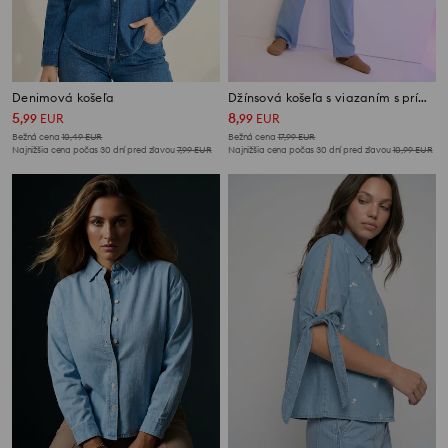
Denimová košeľa
Džínsová košeľa s viazaním s prímesou ľanu
5
8
,
99
EUR
,
99
EUR
Bežná cena
10,49
EUR
Bežná cena
17,99
EUR
Najnižšia cena počas 30 dní pred zľavou
7,99
EUR
Najnižšia cena počas 30 dní pred zľavou
10,99
EUR