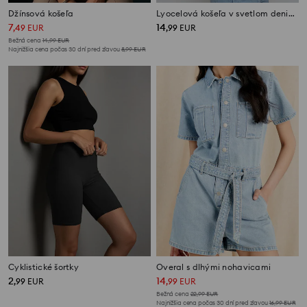
Džínsová košeľa
Lyocelová košeľa v svetlom denimovom vzhľade s viazanými rukávmi
7
14
,
49
EUR
,
99
EUR
Bežná cena
14,99
EUR
Najnižšia cena počas 30 dní pred zľavou
8,99
EUR
Cyklistické šortky
Overal s dlhými nohavicami
2
14
,
99
EUR
,
99
EUR
Bežná cena
22,99
EUR
Najnižšia cena počas 30 dní pred zľavou
16,99
EUR