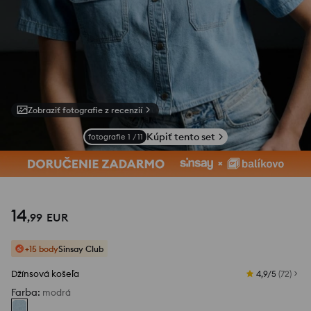
Zobraziť fotografie z recenzií
Kúpiť tento set
fotografie
1
/
11
14
,
99
EUR
+15 body
Sinsay Club
Džínsová košeľa
4,9/5
(
72
)
Farba
:
modrá