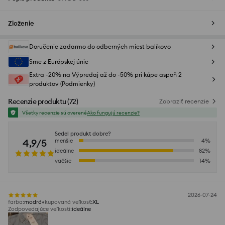
Zloženie
Doručenie zadarmo do odberných miest balíkovo
Sme z Európskej únie
Extra -20% na Výpredaj až do -50% pri kúpe aspoň 2
produktov (Podmienky)
Recenzie produktu
(
72
)
Zobraziť recenzie
Všetky recenzie sú overené
Ako fungujú recenzie?
Sedel produkt dobre?
4,9/5
menšie
4
%
ideálne
82
%
väčšie
14
%
2026-07-24
farba
:
modrá
kupovaná veľkosť
:
XL
Zodpovedajúce veľkosti
:
ideálne