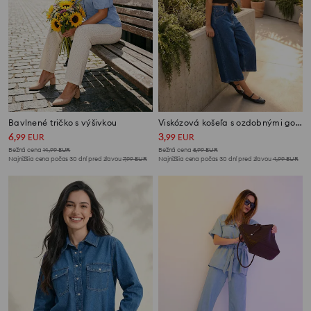
Bavlnené tričko s výšivkou
Viskózová košeľa s ozdobnými gombíkmi
6
3
,
99
EUR
,
99
EUR
Bežná cena
14,99
EUR
Bežná cena
5,99
EUR
Najnižšia cena počas 30 dní pred zľavou
7,99
EUR
Najnižšia cena počas 30 dní pred zľavou
4,99
EUR