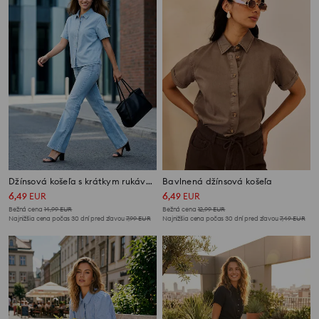
Džínsová košeľa s krátkym rukávom s kamienkami
Bavlnená džínsová košeľa
6
6
,
49
EUR
,
49
EUR
Bežná cena
14,99
EUR
Bežná cena
12,99
EUR
Najnižšia cena počas 30 dní pred zľavou
7,99
EUR
Najnižšia cena počas 30 dní pred zľavou
7,49
EUR