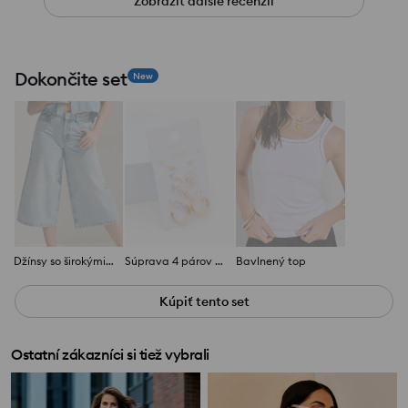
Zobraziť ďalšie recenzií
Dokončite set
New
Džínsy so širokými nohavicami a vysokým pásom
Súprava 4 párov náušníc
Bavlnený top
Kúpiť tento set
Ostatní zákazníci si tiež vybrali