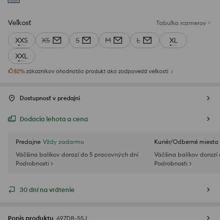
Veľkosť
Tabuľka rozmerov
XXS
XS
S
M
L
XL
XXL
82
%
zákazníkov ohodnotilo produkt ako zodpovedá veľkosti
Dostupnosť v predajni
Dodacia lehota a cena
Predajne
Vždy zadarmo
Kuriér/Odberné miesta
Väčšina balíkov dorazí do 5 pracovných dní
Väčšina balíkov dorazí
Podrobnosti >
Podrobnosti >
30 dní na vrátenie
Popis produktu
697DB-55J