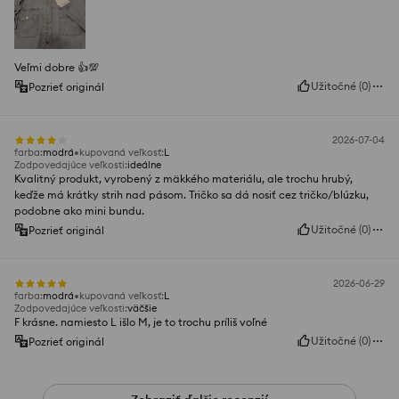
Veľmi dobre 👍️💯
Užitočné
(
0
)
Pozrieť originál
2026-07-04
farba
:
modrá
kupovaná veľkosť
:
L
Zodpovedajúce veľkosti
:
ideálne
Kvalitný produkt, vyrobený z mäkkého materiálu, ale trochu hrubý,
keďže má krátky strih nad pásom. Tričko sa dá nosiť cez tričko/blúzku,
podobne ako mini bundu.
Užitočné
(
0
)
Pozrieť originál
2026-06-29
farba
:
modrá
kupovaná veľkosť
:
L
Zodpovedajúce veľkosti
:
väčšie
F krásne. namiesto L išlo M, je to trochu príliš voľné
Užitočné
(
0
)
Pozrieť originál