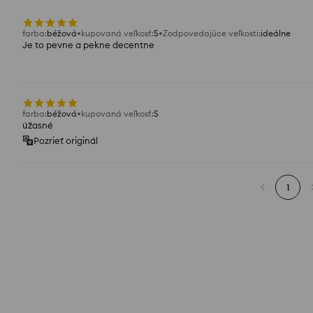
farba
:
béžová
kupovaná veľkosť
:
S
Zodpovedajúce veľkosti
:
ideálne
Je to pevne a pekne decentne
farba
:
béžová
kupovaná veľkosť
:
S
úžasné
Pozrieť originál
1