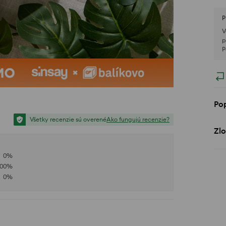
P
V
p
P
Po
Všetky recenzie sú overené
Ako fungujú recenzie?
Zlo
0
%
100
%
0
%