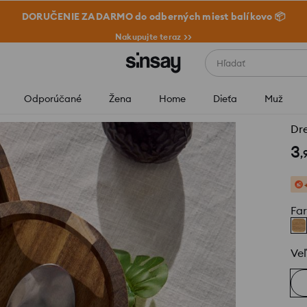
DORUČENIE ZADARMO do odberných miest balíkovo 📦
Nakupujte teraz >>
Hľadať
Odporúčané
Žena
Home
Dieťa
Muž
Dr
3
,
Fa
Veľ