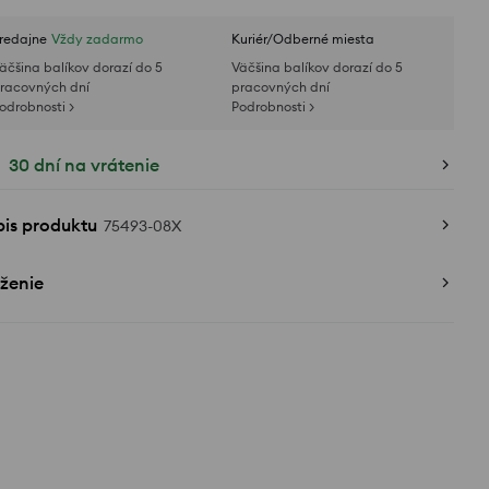
redajne
Vždy zadarmo
Kuriér/Odberné miesta
äčšina balíkov dorazí do 5
Väčšina balíkov dorazí do 5
racovných dní
pracovných dní
odrobnosti >
Podrobnosti >
30 dní na vrátenie
pis produktu
75493-08X
ženie