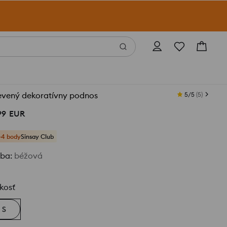
evený dekoratívny podnos
5/5
(
5
)
99
EUR
+4 body
Sinsay Club
rba
:
béžová
kosť
S