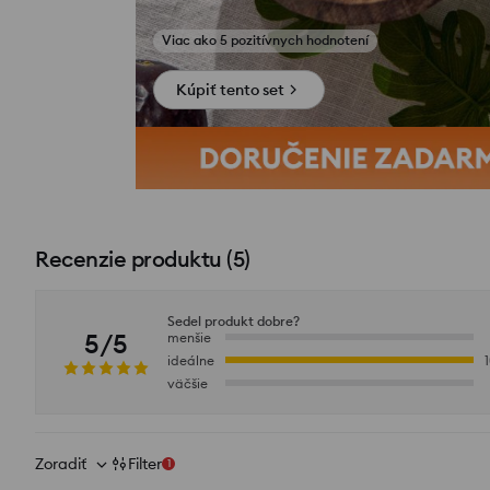
Niekto nakúpil počas poslednej 1 hodiny
Kúpiť tento set
Recenzie produktu
(
5
)
Sedel produkt dobre?
5/5
menšie
ideálne
väčšie
Zoradiť
Filter
1