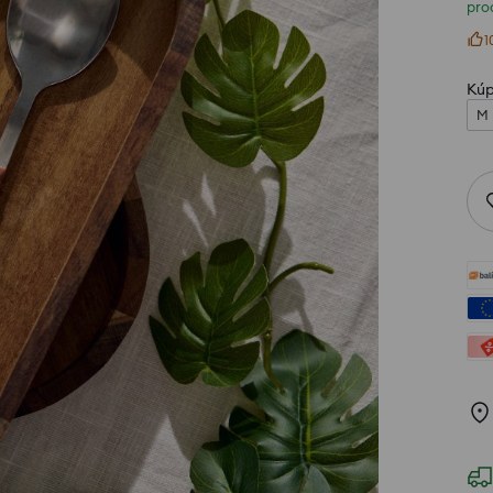
pro
1
Kúp
M