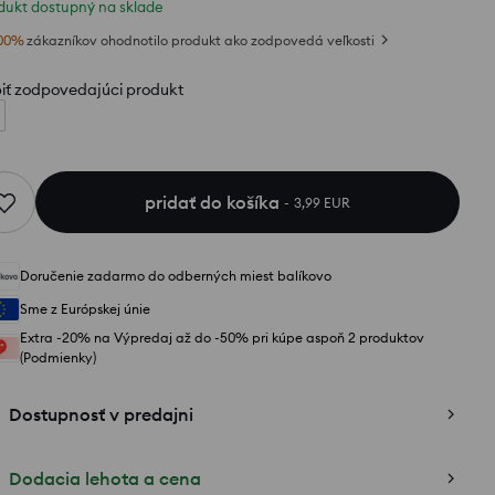
dukt dostupný na sklade
00
%
zákazníkov ohodnotilo produkt ako zodpovedá veľkosti
iť zodpovedajúci produkt
pridať do košíka
3,99 EUR
Doručenie zadarmo do odberných miest balíkovo
Sme z Európskej únie
Extra -20% na Výpredaj až do -50% pri kúpe aspoň 2 produktov
(Podmienky)
Dostupnosť v predajni
Dodacia lehota a cena