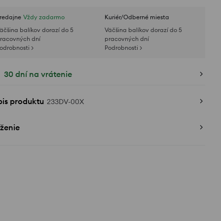
redajne
Vždy zadarmo
Kuriér/Odberné miesta
äčšina balíkov dorazí do 5
Väčšina balíkov dorazí do 5
racovných dní
pracovných dní
odrobnosti >
Podrobnosti >
30 dní na vrátenie
pis produktu
233DV-00X
ženie