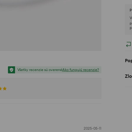
P
V
p
P
Po
Všetky recenzie sú overené
Ako fungujú recenzie?
Zlo
2025-05-11