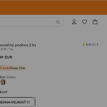
koračný podnos 2 ks
5/5
(
12
)
5 EUR
/
1 ks
49
EUR
+5 body
Sinsay Club
rba
:
biela
kosť
JEDNA VEĽKOSŤ