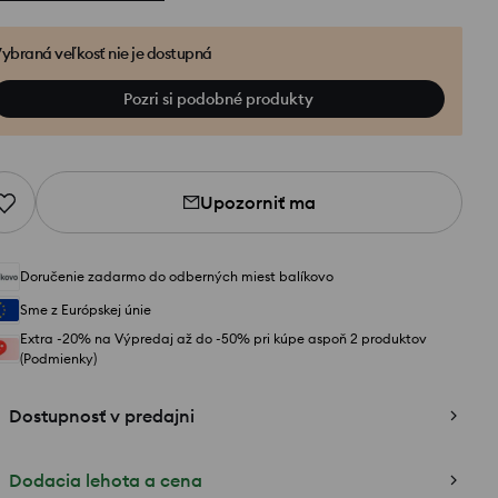
ybraná veľkosť nie je dostupná
Pozri si podobné produkty
Upozorniť ma
Doručenie zadarmo do odberných miest balíkovo
Sme z Európskej únie
Extra -20% na Výpredaj až do -50% pri kúpe aspoň 2 produktov
(Podmienky)
Dostupnosť v predajni
Dodacia lehota a cena