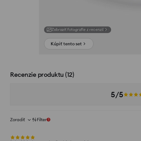
Zobraziť fotografie z recenzií
Kúpiť tento set
Recenzie produktu
(
12
)
5/5
Zoradiť
Filter
1