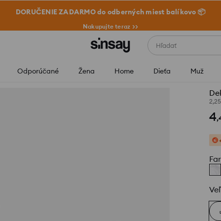
DORUČENIE ZADARMO do odberných miest balíkovo 📦
Nakupujte teraz >>
Hľadať
Odporúčané
Žena
Home
Dieťa
Muž
De
2,2
4
,
Fa
Veľ