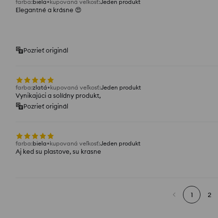
farba
:
biela
kupovaná veľkosť
:
Jeden produkt
Elegantné a krásne 😍
Pozrieť originál
farba
:
zlatá
kupovaná veľkosť
:
Jeden produkt
Vynikajúci a solídny produkt,
Pozrieť originál
farba
:
biela
kupovaná veľkosť
:
Jeden produkt
Aj ked su plastove, su krasne
1
2