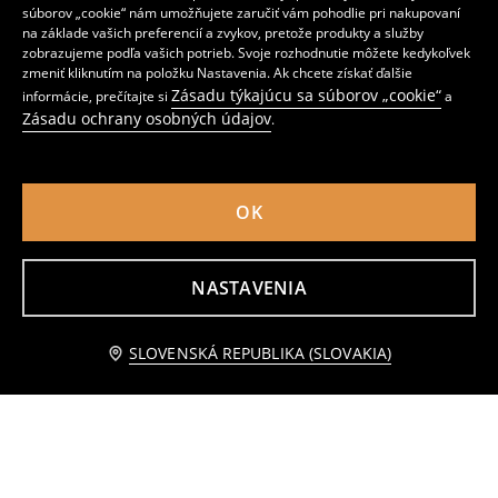
súborov „cookie“ nám umožňujete zaručiť vám pohodlie pri nakupovaní
Šiltovka L.O.L Surprise
Súprava čiapky beanie a šálu
na základe vašich preferencií a zvykov, pretože produkty a služby
3
5
,
49
EUR
,
99
EUR
zobrazujeme podľa vašich potrieb. Svoje rozhodnutie môžete kedykoľvek
zmeniť kliknutím na položku Nastavenia. Ak chcete získať ďalšie
Zásadu týkajúcu sa súborov „cookie“
informácie, prečítajte si
a
Zásadu ochrany osobných údajov
.
OK
NASTAVENIA
pridať do košíka
SLOVENSKÁ REPUBLIKA (SLOVAKIA)
2,99 EUR
Čiapka beanie Disney Princess
Šiltovka s flitrami
2
1
,
99
EUR
,
49
EUR
Bežná cena
3,49
EUR
Najnižšia cena počas 30 dní pred zľavou
1,99
EUR