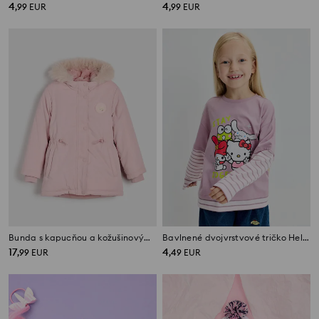
4
4
,
99
EUR
,
99
EUR
Bunda s kapucňou a kožušinovým lemom
Bavlnené dvojvrstvové tričko Hello Kitty
17
4
,
99
EUR
,
49
EUR