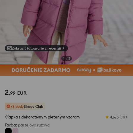
Zobraziť fotografie z recenzií
1
/
3
2
,
99
EUR
+3 body
Sinsay Club
Čiapka s dekoratívnym pleteným vzorom
4,6/5
(
31
)
Farba
:
pastelová ružová