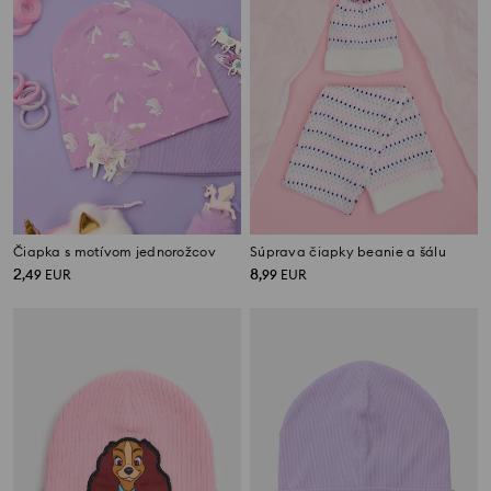
Čiapka s motívom jednorožcov
Súprava čiapky beanie a šálu
2
8
,
49
EUR
,
99
EUR