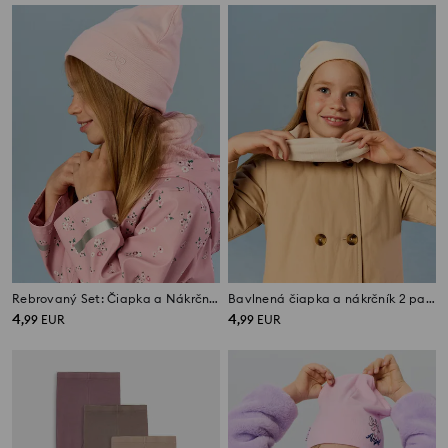
Rebrovaný Set: Čiapka a Nákrčník s Vyšívanou Mašľou
Bavlnená čiapka a nákrčník 2 pack
4
4
,
99
EUR
,
99
EUR