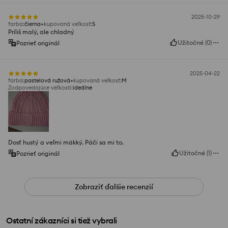
2025-10-29
farba
:
čierna
kupovaná veľkosť
:
S
Príliš malý, ale chladný
Užitočné
(
0
)
Pozrieť originál
2025-04-22
farba
:
pastelová ružová
kupovaná veľkosť
:
M
Zodpovedajúce veľkosti
:
ideálne
Dosť hustý a veľmi mäkký. Páči sa mi to.
Užitočné
(
1
)
Pozrieť originál
Zobraziť ďalšie recenzií
Ostatní zákazníci si tiež vybrali