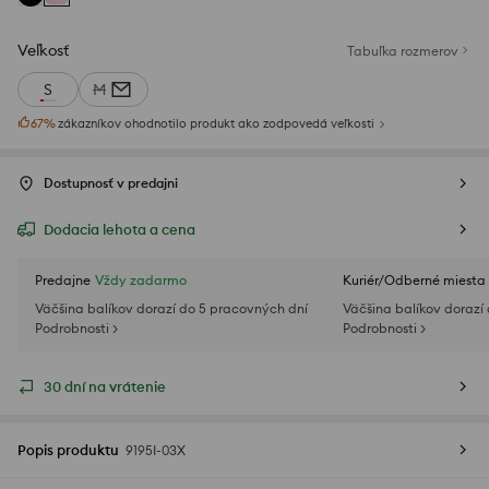
Veľkosť
Tabuľka rozmerov
S
M
67
%
zákazníkov ohodnotilo produkt ako zodpovedá veľkosti
Dostupnosť v predajni
Dodacia lehota a cena
Predajne
Vždy zadarmo
Kuriér/Odberné miesta
Väčšina balíkov dorazí do 5 pracovných dní
Väčšina balíkov dorazí
Podrobnosti >
Podrobnosti >
30 dní na vrátenie
Popis produktu
9195I-03X