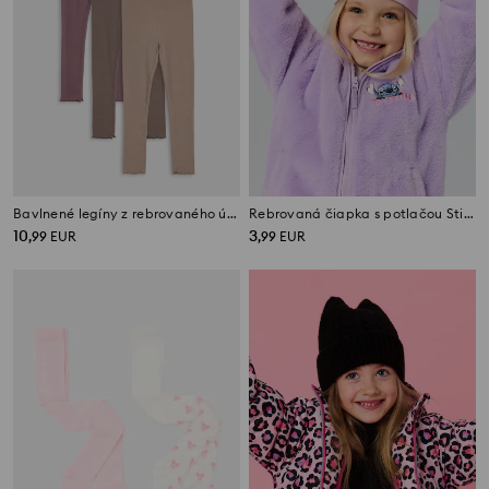
Bavlnené legíny z rebrovaného úpletu 3 pack
Rebrovaná čiapka s potlačou Stitch
10
3
,
99
EUR
,
99
EUR