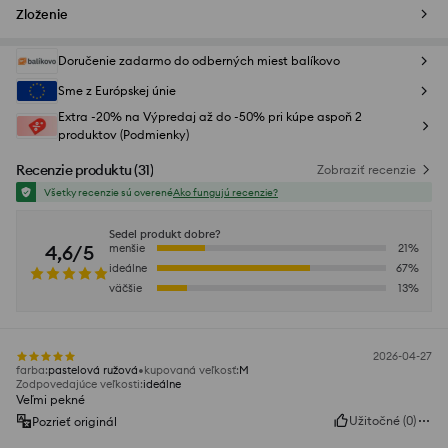
Zloženie
Doručenie zadarmo do odberných miest balíkovo
Sme z Európskej únie
Extra -20% na Výpredaj až do -50% pri kúpe aspoň 2
produktov (Podmienky)
Recenzie produktu
(
31
)
Zobraziť recenzie
Všetky recenzie sú overené
Ako fungujú recenzie?
Sedel produkt dobre?
4,6/5
menšie
21
%
ideálne
67
%
väčšie
13
%
2026-04-27
farba
:
pastelová ružová
kupovaná veľkosť
:
M
Zodpovedajúce veľkosti
:
ideálne
Veľmi pekné
Užitočné
(
0
)
Pozrieť originál