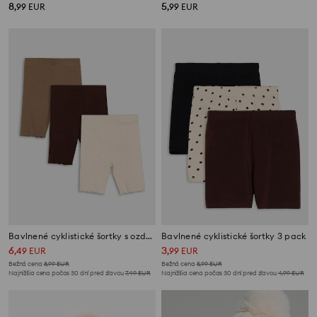
8
5
,
99
EUR
,
99
EUR
Bavlnené cyklistické šortky s ozdobnými volánmi 3 pack
Bavlnené cyklistické šortky 3 pack
6
3
,
49
EUR
,
99
EUR
Bežná cena
8,99
EUR
Bežná cena
5,99
EUR
Najnižšia cena počas 30 dní pred zľavou
7,49
EUR
Najnižšia cena počas 30 dní pred zľavou
4,99
EUR