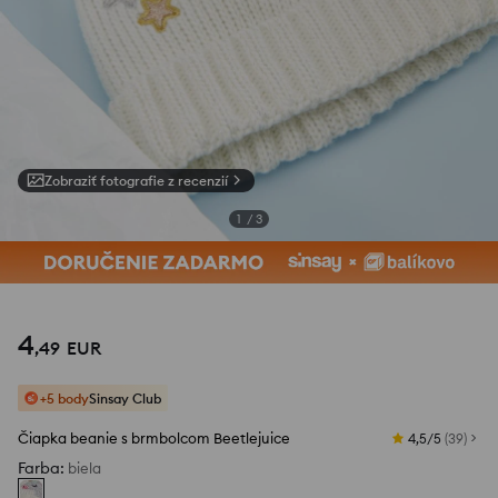
Zobraziť fotografie z recenzií
1
/
3
4
,
49
EUR
+5 body
Sinsay Club
Čiapka beanie s brmbolcom Beetlejuice
4,5/5
(
39
)
Farba
:
biela