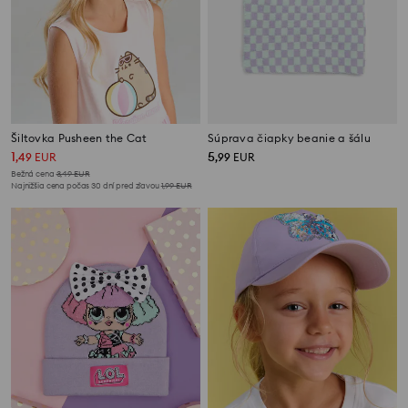
Šiltovka Pusheen the Cat
Súprava čiapky beanie a šálu
1
5
,
49
EUR
,
99
EUR
Bežná cena
3,49
EUR
Najnižšia cena počas 30 dní pred zľavou
1,99
EUR