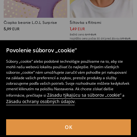
Čiapka beanie L.O.L Surprise
Šiltovka s flitrami
5
1
,
99
EUR
,
49
EUR
Bežná cena
3,49
EUR
Najnižšia cena počas 30 dní pred zľavou
1,99
EUR
Povolenie súborov „cookie“
Súbory „cookie“ alebo podobné technológie používame na to, aby ste
mohli našu webovú lokalitu používať čo najlepšie. Prijatím všetkých
súborov „cookie“ nám umožňujete zaručiť vám pohodlie pri nakupovaní
na základe vašich preferencií a zvykov, pretože produkty a služby
zobrazujeme podľa vašich potrieb. Svoje rozhodnutie môžete kedykoľvek
zmeniť kliknutím na položku Nastavenia. Ak chcete získať ďalšie
Zásadu týkajúcu sa súborov „cookie“
informácie, prečítajte si
a
Zásadu ochrany osobných údajov
.
OK
Súprava čiapky beanie a šálu
Šiltovka L.O.L Surprise