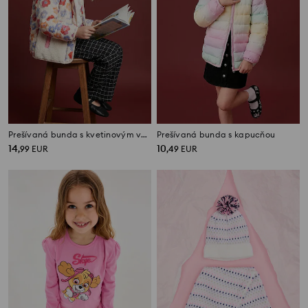
Prešívaná bunda s kvetinovým vzorom a teddy vsadkami
Prešívaná bunda s kapucňou
14
10
,
99
EUR
,
49
EUR