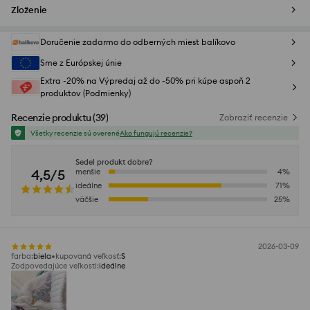
Zloženie
Doručenie zadarmo do odberných miest balíkovo
Sme z Európskej únie
Extra -20% na Výpredaj až do -50% pri kúpe aspoň 2
produktov (Podmienky)
Recenzie produktu
(
39
)
Zobraziť recenzie
Všetky recenzie sú overené
Ako fungujú recenzie?
Sedel produkt dobre?
4,5/5
menšie
4
%
ideálne
71
%
väčšie
25
%
2026-03-09
farba
:
biela
kupovaná veľkosť
:
S
Zodpovedajúce veľkosti
:
ideálne