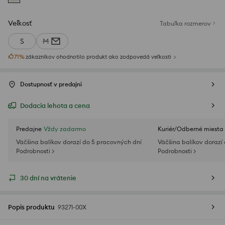
Veľkosť
Tabuľka rozmerov
S
M
71
%
zákazníkov ohodnotilo produkt ako zodpovedá veľkosti
Dostupnosť v predajni
Dodacia lehota a cena
Predajne
Vždy zadarmo
Kuriér/Odberné miesta
Väčšina balíkov dorazí do 5 pracovných dní
Väčšina balíkov dorazí
Podrobnosti >
Podrobnosti >
30 dní na vrátenie
Popis produktu
9327I-00X