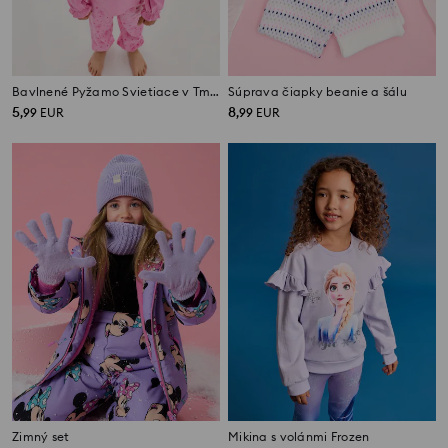
Bavlnené Pyžamo Svietiace v Tme PAW Patrol
Súprava čiapky beanie a šálu
5
8
,
99
EUR
,
99
EUR
Zimný set
Mikina s volánmi Frozen