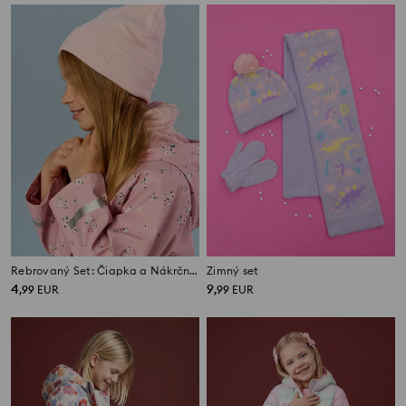
Rebrovaný Set: Čiapka a Nákrčník s Vyšívanou Mašľou
Zimný set
4
9
,
99
EUR
,
99
EUR