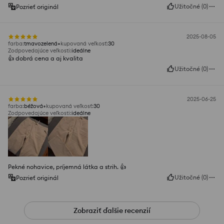
Užitočné
(
0
)
Pozrieť originál
2025-08-05
farba
:
tmavozelená
kupovaná veľkosť
:
30
Zodpovedajúce veľkosti
:
ideálne
👍️ dobrá cena a aj kvalita
Užitočné
(
0
)
2025-06-25
farba
:
béžová
kupovaná veľkosť
:
30
Zodpovedajúce veľkosti
:
ideálne
Pekné nohavice, príjemná látka a strih. 👍️
Užitočné
(
0
)
Pozrieť originál
Zobraziť ďalšie recenzií