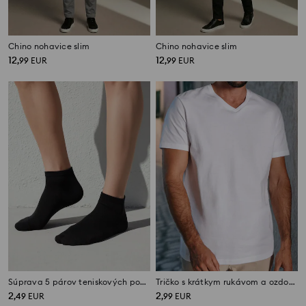
Chino nohavice slim
Chino nohavice slim
12
12
,
99
EUR
,
99
EUR
Súprava 5 párov teniskových ponožiek
Tričko s krátkym rukávom a ozdobným výstrihom
2
2
,
49
EUR
,
99
EUR