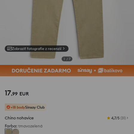
Zobraziť fotografie z recenzií
1
/
7
17
,
99
EUR
+18 body
Sinsay Club
Chino nohavice
4,7/5
(
31
)
Farba
:
tmavozelená