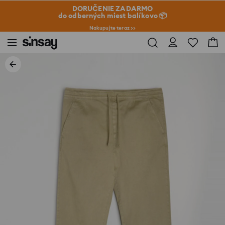
DORUČENIE ZADARMO
do odberných miest balíkovo 📦
Nakupujte teraz >>