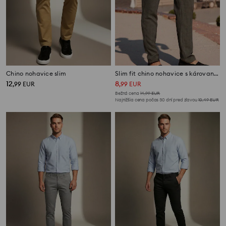
Chino nohavice slim
Slim fit chino nohavice s károvaným vzorom
12
8
,
99
EUR
,
99
EUR
Bežná cena
14,99
EUR
Najnižšia cena počas 30 dní pred zľavou
10,49
EUR