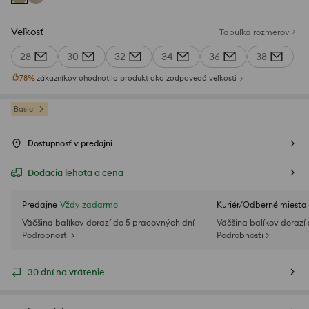
Veľkosť
Tabuľka rozmerov
28
30
32
34
36
38
78
%
zákazníkov ohodnotilo produkt ako zodpovedá veľkosti
Basic
Dostupnosť v predajni
Dodacia lehota a cena
Predajne
Vždy zadarmo
Kuriér/Odberné miesta
Väčšina balíkov dorazí do 5 pracovných dní
Väčšina balíkov dorazí
Podrobnosti >
Podrobnosti >
30 dní na vrátenie