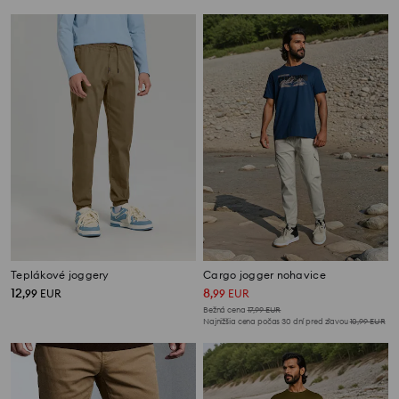
Teplákové joggery
Cargo jogger nohavice
12
8
,
99
EUR
,
99
EUR
Bežná cena
17,99
EUR
Najnižšia cena počas 30 dní pred zľavou
10,99
EUR