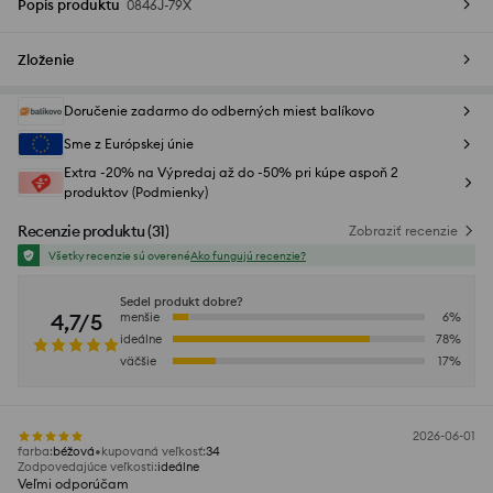
Popis produktu
0846J-79X
Zloženie
Doručenie zadarmo do odberných miest balíkovo
Sme z Európskej únie
Extra -20% na Výpredaj až do -50% pri kúpe aspoň 2
produktov (Podmienky)
Recenzie produktu
(
31
)
Zobraziť recenzie
Všetky recenzie sú overené
Ako fungujú recenzie?
Sedel produkt dobre?
4,7/5
menšie
6
%
ideálne
78
%
väčšie
17
%
2026-06-01
farba
:
béžová
kupovaná veľkosť
:
34
Zodpovedajúce veľkosti
:
ideálne
Veľmi odporúčam