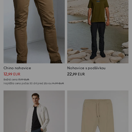
Chino nohavice
Nohavice s podšívkou
12
22
,
99
EUR
,
99
EUR
Bežná cena
17,99
EUR
Najnižšia cena počas 30 dní pred zľavou
14,99
EUR