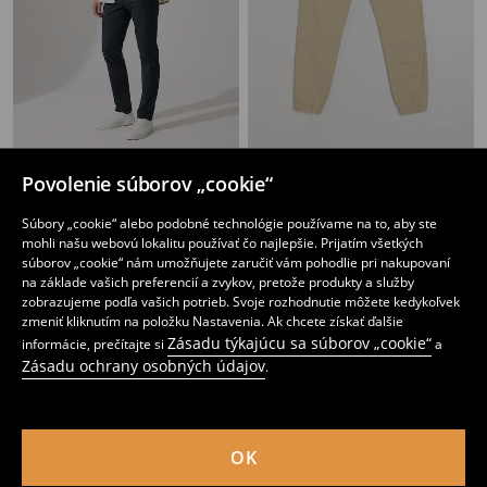
Chino nohavice slim
Bavlnené Jogger nohavice
Povolenie súborov „cookie“
8
12
,
99
EUR
,
99
EUR
Bežná cena
17,99
EUR
Súbory „cookie“ alebo podobné technológie používame na to, aby ste
Najnižšia cena počas 30 dní pred zľavou
10,99
EUR
mohli našu webovú lokalitu používať čo najlepšie. Prijatím všetkých
súborov „cookie“ nám umožňujete zaručiť vám pohodlie pri nakupovaní
na základe vašich preferencií a zvykov, pretože produkty a služby
zobrazujeme podľa vašich potrieb. Svoje rozhodnutie môžete kedykoľvek
zmeniť kliknutím na položku Nastavenia. Ak chcete získať ďalšie
Zásadu týkajúcu sa súborov „cookie“
informácie, prečítajte si
a
Zásadu ochrany osobných údajov
.
OK