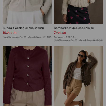
Bunda z ekologického semišu
Bomberka z umelého semišu
10
7
,
99
EUR
,
99
EUR
Najnižšia cena počas 30 dní pred zľavou
14,99
EUR
Bežná cena
17,99
EUR
Najnižšia cena počas 30 dní pred zľavou
10,49
EUR