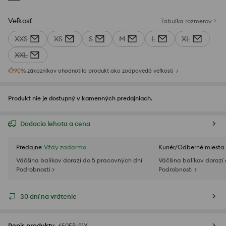
Veľkosť
Tabuľka rozmerov
XXS
XS
S
M
L
XL
XXL
90
%
zákazníkov ohodnotilo produkt ako zodpovedá veľkosti
Produkt nie je dostupný v kamenných predajniach.
Dodacia lehota a cena
Predajne
Vždy zadarmo
Kuriér/Odberné miesta
Väčšina balíkov dorazí do 5 pracovných dní
Väčšina balíkov dorazí
Podrobnosti >
Podrobnosti >
30 dní na vrátenie
Popis produktu
650ER-91X