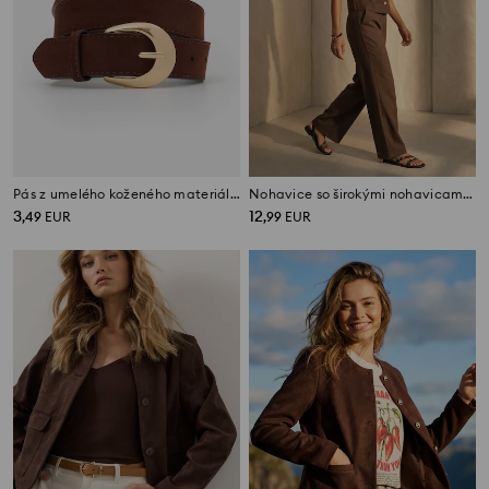
Pás z umelého koženého materiálu so zlatou prackou
Nohavice so širokými nohavicami s prímesou viskózy a ľanu
3
12
,
49
EUR
,
99
EUR