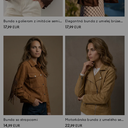
Bunda s golierom z imitácie semišu
Elegantná bunda z umelej brúsenej kože
17
17
,
99
EUR
,
99
EUR
Bunda so strapcami
Motorkárska bunda z umelého semišu
14
22
,
99
EUR
,
99
EUR