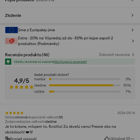
Zloženie
Sme z Európskej únie
Extra -20% na Výpredaj až do -50% pri kúpe aspoň 2
produktov (Podmienky)
Recenzie produktu
(
46
)
Zobraziť recenzie
Všetky recenzie sú overené
Ako fungujú recenzie?
Sedel produkt dobre?
4,9/5
menšie
3
%
ideálne
90
%
väčšie
7
%
2026-05-16
farba
:
olivová
kupovaná veľkosť
:
XS
Zodpovedajúce veľkosti
:
ideálne
Je to krásne, milujem to. Kvalita! Za skvelú cenu! Presne ako na
obrázkoch! ❤️💯
Užitočné
(
0
)
Pozrieť originál