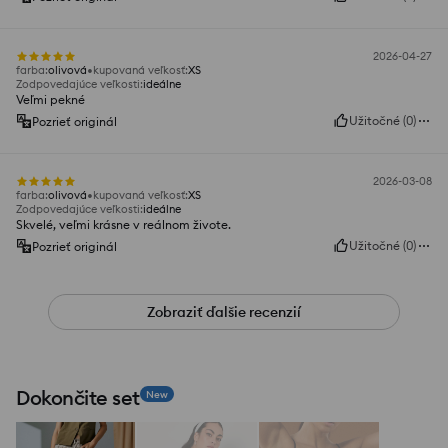
2026-04-27
farba
:
olivová
kupovaná veľkosť
:
XS
Zodpovedajúce veľkosti
:
ideálne
Veľmi pekné
Užitočné
(
0
)
Pozrieť originál
2026-03-08
farba
:
olivová
kupovaná veľkosť
:
XS
Zodpovedajúce veľkosti
:
ideálne
Skvelé, veľmi krásne v reálnom živote.
Užitočné
(
0
)
Pozrieť originál
Zobraziť ďalšie recenzií
Dokončite set
New