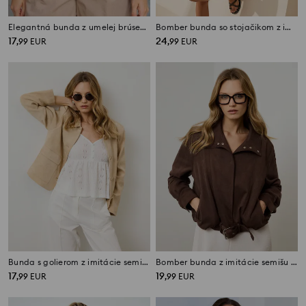
Elegantná bunda z umelej brúsenej kože
Bomber bunda so stojačikom z imitácie kože
17
24
,
99
EUR
,
99
EUR
Bunda s golierom z imitácie semišu
Bomber bunda z imitácie semišu s prackou
17
19
,
99
EUR
,
99
EUR