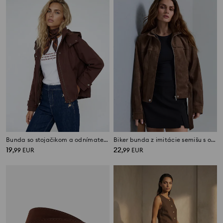
Bunda so stojačikom a odnímateľnou kapucňou
Biker bunda z imitácie semišu s opaskom
19
22
,
99
EUR
,
99
EUR