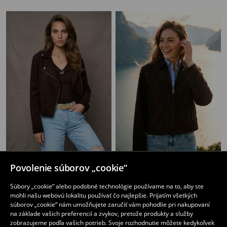
Biker bunda z imitácie semišu s ozdobnými cvokmi
Bunda s golierom z imitácie semišu
Povolenie súborov „cookie“
6
7
,
99
EUR
,
99
EUR
Bežná cena
22,99
EUR
Bežná cena
17,99
EUR
Súbory „cookie“ alebo podobné technológie používame na to, aby ste
Najnižšia cena počas 30 dní pred zľavou
7,99
EUR
Najnižšia cena počas 30 dní pred zľavou
10,49
EUR
mohli našu webovú lokalitu používať čo najlepšie. Prijatím všetkých
súborov „cookie“ nám umožňujete zaručiť vám pohodlie pri nakupovaní
na základe vašich preferencií a zvykov, pretože produkty a služby
zobrazujeme podľa vašich potrieb. Svoje rozhodnutie môžete kedykoľvek