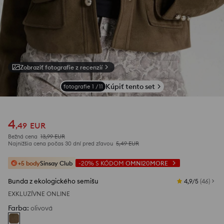
Zobraziť fotografie z recenzií
Kúpiť tento set
fotografie
1
/
11
4
,
49
EUR
Bežná cena
13,99
EUR
Najnižšia cena počas 30 dní pred zľavou
5,49
EUR
+5 body
Sinsay Club
-20%
S KÓDOM
OMNI20MORE
Bunda z ekologického semišu
4,9/5
(
46
)
EXKLUZÍVNE ONLINE
Farba
:
olivová