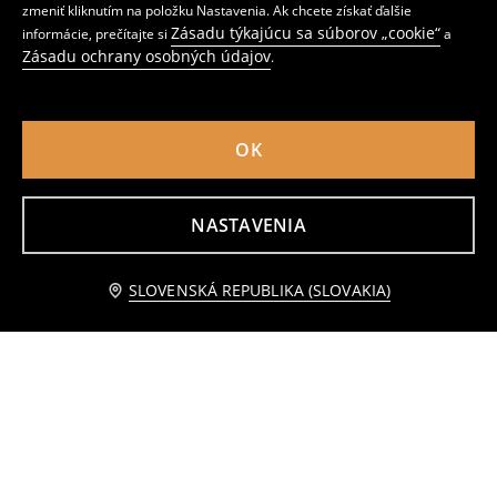
zmeniť kliknutím na položku Nastavenia. Ak chcete získať ďalšie
Zásadu týkajúcu sa súborov „cookie“
informácie, prečítajte si
a
Zásadu ochrany osobných údajov
.
OK
NASTAVENIA
Motorkárska bunda s opaskom
Kabát
Upozorniť ma
4
22
,
99
EUR
,
99
EUR
SLOVENSKÁ REPUBLIKA (SLOVAKIA)
Bežná cena
17,99
EUR
Najnižšia cena počas 30 dní pred zľavou
5,99
EUR