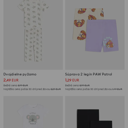
Dvojdielne pyžamo
Súprava 2 legín PAW Patrol
2
1
,
49
EUR
,
29
EUR
Bežná cena
3,99
EUR
Bežná cena
3,99
EUR
Najnižšia cena počas 30 dní pred zľavou
3,29
EUR
Najnižšia cena počas 30 dní pred zľavou
1,49
EUR