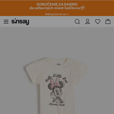
DORUČENIE ZADARMO
do odberných miest balíkovo 📦
Nakupujte teraz >>