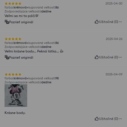
2025-04-30
farba
:
krémová
kupovaná veľkosť
:
86
Zodpovedajúce veľkosti
:
ideálne
Veľmi sa mi to páči💯
Užitočné
(
0
)
Pozrieť originál
2025-04-26
farba
:
krémová
kupovaná veľkosť
:
86
Zodpovedajúce veľkosti
:
ideálne
Veľmi krásne body... Pekná látka... 👍️
Užitočné
(
0
)
Pozrieť originál
2025-04-09
farba
:
krémová
kupovaná veľkosť
:
98
Zodpovedajúce veľkosti
:
ideálne
Krásne body.
Užitočné
(
0
)