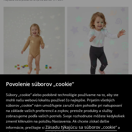
Povolenie súborov „cookie“
Súprava 5 body
Rebrované body s ozdobnými volánmi
Súbory „cookie“ alebo podobné technológie používame na to, aby ste
4
2
,
49
EUR
,
99
EUR
mohli našu webovú lokalitu používať čo najlepšie. Prijatím všetkých
súborov „cookie“ nám umožňujete zaručiť vám pohodlie pri nakupovaní
na základe vašich preferencií a zvykov, pretože produkty a služby
zobrazujeme podľa vašich potrieb. Svoje rozhodnutie môžete kedykoľvek
zmeniť kliknutím na položku Nastavenia. Ak chcete získať ďalšie
Zásadu týkajúcu sa súborov „cookie“
informácie, prečítajte si
a