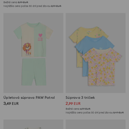
Bežná cena
5,99
EUR
Najnižšia cena počas 30 dní pred zľavou
3,99
EUR
Úpletová súprava PAW Patrol
Súprava 3 tričiek
3
2
,
49
EUR
,
99
EUR
Bežná cena
6,99
EUR
Najnižšia cena počas 30 dní pred zľavou
3,49
EUR