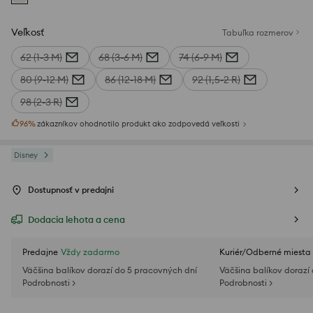
Veľkosť
Tabuľka rozmerov
62 (1-3 M)
68 (3-6 M)
74 (6-9 M)
80 (9-12 M)
86 (12-18 M)
92 (1,5-2 R)
98 (2-3 R)
96
%
zákazníkov ohodnotilo produkt ako zodpovedá veľkosti
Disney
Dostupnosť v predajni
Dodacia lehota a cena
Predajne
Vždy zadarmo
Kuriér/Odberné miesta
Väčšina balíkov dorazí do 5 pracovných dní
Väčšina balíkov dorazí
Podrobnosti >
Podrobnosti >