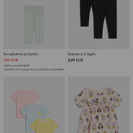
Dvojdielne pyžamo
Súprava 2 legín
1
3
,
99
EUR
,
99
EUR
Bežná cena
3,49
EUR
Najnižšia cena počas 30 dní pred zľavou
2,49
EUR