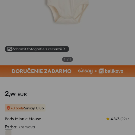
Zobraziť fotografie z recenzií
1
/
1
2
,
99
EUR
+3 body
Sinsay Club
Body Minnie Mouse
4,8/5
(
29
)
Farba
:
krémová