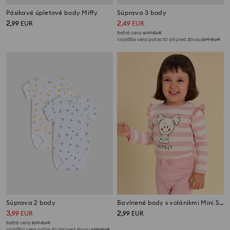
Pásikavé úpletové body Miffy
Súprava 3 body
2
2
,
99
EUR
,
49
EUR
Bežná cena
6,49
EUR
Najnižšia cena počas 30 dní pred zľavou
2,99
EUR
Súprava 2 body
Bavlnené body s volánikmi Mini Smiley®
3
2
,
99
EUR
,
99
EUR
Bežná cena
5,99
EUR
Najnižšia cena počas 30 dní pred zľavou
4,99
EUR