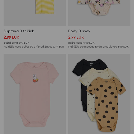
Súprava 3 tričiek
Body Disney
2
2
,
99
EUR
,
99
EUR
Bežná cena
5,99
EUR
Bežná cena
4,49
EUR
Najnižšia cena počas 30 dní pred zľavou
3,49
EUR
Najnižšia cena počas 30 dní pred zľavou
3,49
EUR