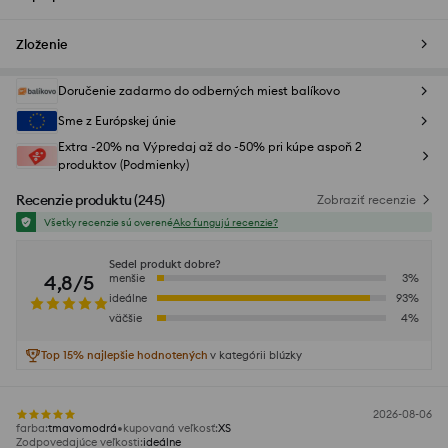
Zloženie
Doručenie zadarmo do odberných miest balíkovo
Sme z Európskej únie
Extra -20% na Výpredaj až do -50% pri kúpe aspoň 2
produktov (Podmienky)
Recenzie produktu
(
245
)
Zobraziť recenzie
Všetky recenzie sú overené
Ako fungujú recenzie?
Sedel produkt dobre?
4,8/5
menšie
3
%
ideálne
93
%
väčšie
4
%
Top 15% najlepšie hodnotených
v kategórii blúzky
2026-08-06
farba
:
tmavomodrá
kupovaná veľkosť
:
XS
Zodpovedajúce veľkosti
:
ideálne