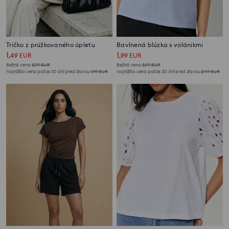
Tričko z prúžkovaného úpletu
Bavlnená blúzka s volánikmi
1
1
,
49
EUR
,
99
EUR
Bežná cena
5,99
EUR
Bežná cena
3,99
EUR
Najnižšia cena počas 30 dní pred zľavou
1,99
EUR
Najnižšia cena počas 30 dní pred zľavou
2,49
EUR