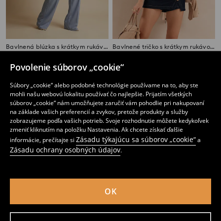
Bavlnená blúzka s krátkym rukávom so zapínaním na gombíky a ozdobným lemom
Bavlnené tričko s krátkym rukávom
3
4
,
99
EUR
,
49
EUR
Povolenie súborov „cookie“
Súbory „cookie“ alebo podobné technológie používame na to, aby ste
mohli našu webovú lokalitu používať čo najlepšie. Prijatím všetkých
súborov „cookie“ nám umožňujete zaručiť vám pohodlie pri nakupovaní
na základe vašich preferencií a zvykov, pretože produkty a služby
zobrazujeme podľa vašich potrieb. Svoje rozhodnutie môžete kedykoľvek
zmeniť kliknutím na položku Nastavenia. Ak chcete získať ďalšie
Zásadu týkajúcu sa súborov „cookie“
informácie, prečítajte si
a
Zásadu ochrany osobných údajov
.
OK
Bavlnená blúzka s krátkym rukávom a riasením po bokoch
Bavlnená blúzka