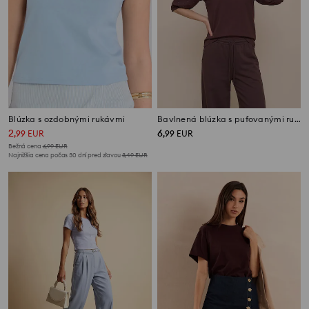
Blúzka s ozdobnými rukávmi
Bavlnená blúzka s pufovanými rukávmi
2
6
,
99
EUR
,
99
EUR
Bežná cena
6,99
EUR
Najnižšia cena počas 30 dní pred zľavou
3,49
EUR