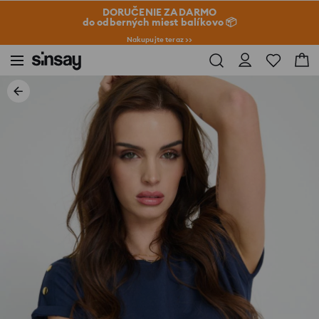
DORUČENIE ZADARMO
do odberných miest balíkovo 📦
Nakupujte teraz >>