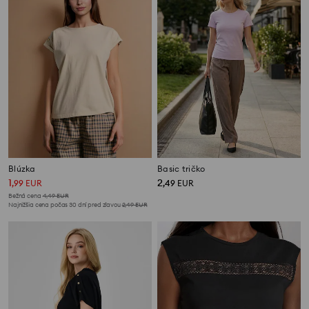
Blúzka
Basic tričko
1
2
,
99
EUR
,
49
EUR
Bežná cena
4,49
EUR
Najnižšia cena počas 30 dní pred zľavou
2,49
EUR