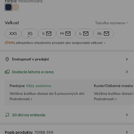
Farba
:
tmavomodrá
Veľkosť
Tabuľka rozmerov
XXS
XS
S
M
L
XL
93
%
zákazníkov ohodnotilo produkt ako zodpovedá veľkosti
Dostupnosť v predajni
Dodacia lehota a cena
Predajne
Vždy zadarmo
Kuriér/Odberné miesta
Väčšina balíkov dorazí do 5 pracovných dní
Väčšina balíkov dorazí
Podrobnosti >
Podrobnosti >
30 dní na vrátenie
Popis produktu
759BB-59X