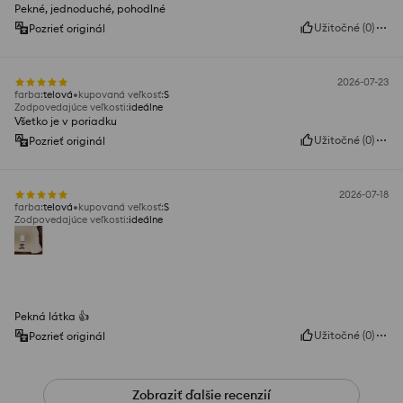
Pekné, jednoduché, pohodlné
Užitočné
(
0
)
Pozrieť originál
2026-07-23
farba
:
telová
kupovaná veľkosť
:
S
Zodpovedajúce veľkosti
:
ideálne
Všetko je v poriadku
Užitočné
(
0
)
Pozrieť originál
2026-07-18
farba
:
telová
kupovaná veľkosť
:
S
Zodpovedajúce veľkosti
:
ideálne
Pekná látka 👍️
Užitočné
(
0
)
Pozrieť originál
Zobraziť ďalšie recenzií