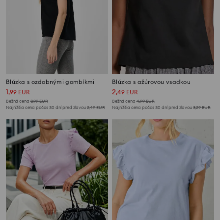
Blúzka s ozdobnými gombíkmi
Blúzka s ažúrovou vsadkou
1
2
,
99
EUR
,
49
EUR
Bežná cena
3,99
EUR
Bežná cena
4,99
EUR
Najnižšia cena počas 30 dní pred zľavou
2,49
EUR
Najnižšia cena počas 30 dní pred zľavou
3,29
EUR