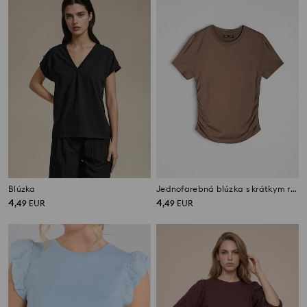
Blúzka
Jednofarebná blúzka s krátkym rukávom
4
4
,
49
EUR
,
49
EUR