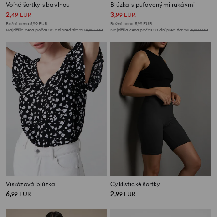
Voľné šortky s bavlnou
Blúzka s pufovanými rukávmi
2
3
,
49
EUR
,
99
EUR
Bežná cena
5,99
EUR
Bežná cena
5,99
EUR
Najnižšia cena počas 30 dní pred zľavou
3,29
EUR
Najnižšia cena počas 30 dní pred zľavou
4,99
EUR
Viskózová blúzka
Cyklistické šortky
6
2
,
99
EUR
,
99
EUR