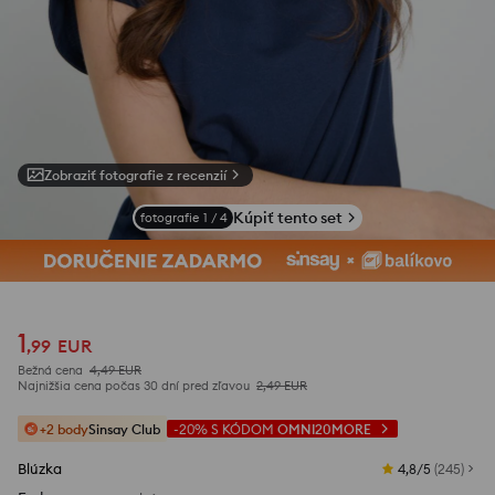
Zobraziť fotografie z recenzií
Kúpiť tento set
fotografie
1
/
4
1
,
99
EUR
Bežná cena
4,49
EUR
Najnižšia cena počas 30 dní pred zľavou
2,49
EUR
+2 body
Sinsay Club
-20%
S KÓDOM
OMNI20MORE
Blúzka
4,8/5
(
245
)