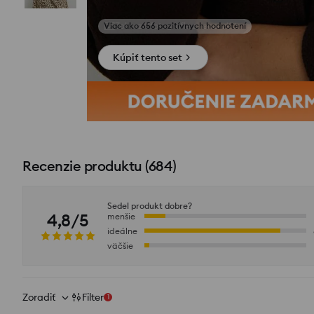
Zobraziť fotografie z recenzií
Kúpiť tento set
Recenzie produktu
(
684
)
Sedel produkt dobre?
4,8/5
menšie
ideálne
väčšie
Zoradiť
Filter
1