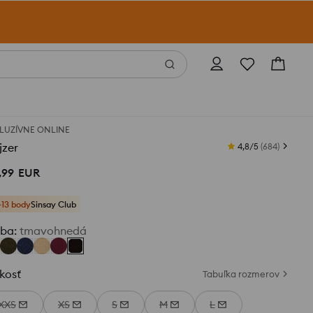
LUZÍVNE ONLINE
jzer
4,8/5
(
684
)
,
99
EUR
+13 body
Sinsay Club
rba
:
tmavohnedá
kosť
Tabuľka rozmerov
XXS
XS
S
M
L