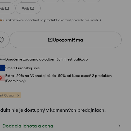
XL
XXL
4
%
zákazníkov ohodnotilo produkt ako zodpovedá veľkosti
Upozorniť ma
Doručenie zadarmo do odberných miest balíkovo
Sme z Európskej únie
Extra -20% na Výpredaj až do -50% pri kúpe aspoň 2 produktov
(Podmienky)
rt Casual
odukt nie je dostupný v kamenných predajniach.
Dodacia lehota a cena