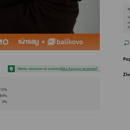
P
V
p
P
Po
Všetky recenzie sú overené
Ako fungujú recenzie?
Zlo
13
%
84
%
3
%