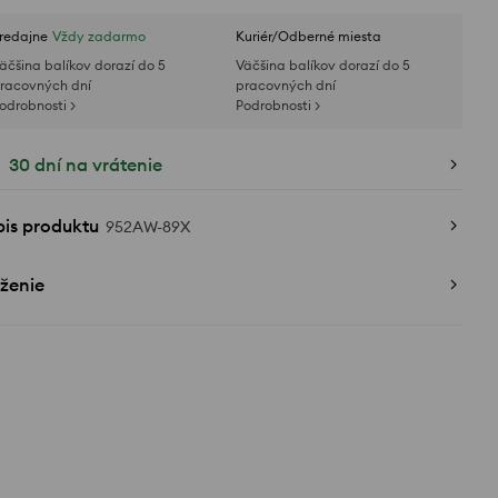
redajne
Vždy zadarmo
Kuriér/Odberné miesta
äčšina balíkov dorazí do 5
Väčšina balíkov dorazí do 5
racovných dní
pracovných dní
odrobnosti >
Podrobnosti >
30 dní na vrátenie
pis produktu
952AW-89X
ženie