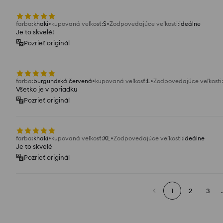
farba
:
khaki
kupovaná veľkosť
:
S
Zodpovedajúce veľkosti
:
ideálne
Je to skvelé!
Pozrieť originál
farba
:
burgundská červená
kupovaná veľkosť
:
L
Zodpovedajúce veľkosti
:
Všetko je v poriadku
Pozrieť originál
farba
:
khaki
kupovaná veľkosť
:
XL
Zodpovedajúce veľkosti
:
ideálne
Je to skvelé
Pozrieť originál
1
2
3
.