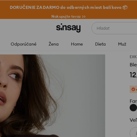
DORUČENIE ZADARMO do odberných miest balíkovo 📦
Nakupujte teraz >>
Hľadať
Odporúčané
Žena
Home
Dieťa
Muž
EXK
Ble
12
Fa
Veľ