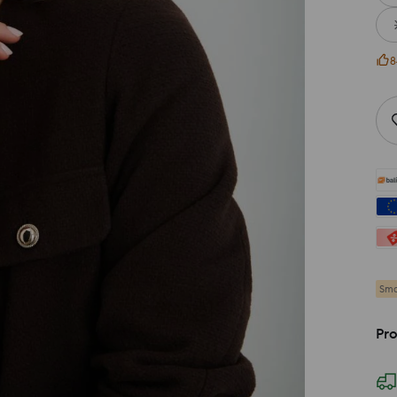
8
Sma
Pr