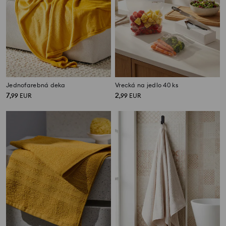
Jednofarebná deka
Vrecká na jedlo 40 ks
7
2
,
99
EUR
,
99
EUR