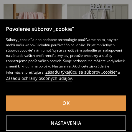
Povolenie súborov „cookie“
Súbory „cookie“ alebo podobné technológie používame na to, aby ste
mohli našu webovú lokalitu používať čo najlepšie. Prijatím všetkých
súborov „cookie“ nám umožňujete zaručiť vám pohodlie pri nakupovaní
na základe vašich preferencií a zvykov, pretože produkty a služby
zobrazujeme podľa vašich potrieb. Svoje rozhodnutie môžete kedykoľvek
zmeniť kliknutím na položku Nastavenia. Ak chcete získať ďalšie
Zásadu týkajúcu sa súborov „cookie“
informácie, prečítajte si
a
Zásadu ochrany osobných údajov
.
Bavlnený uterák 30x50
Bavlnená osuška
5
4
,
99
EUR
,
49
EUR
OK
NASTAVENIA