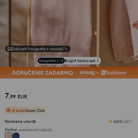
Zobraziť fotografie z recenzií
Kúpiť tento set
fotografie
1
/
5
7
,
99
EUR
+8 body
Sinsay Club
Bavlnený uterák
4,9/5
(
62
)
Farba
:
pastelová ružová