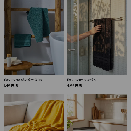
Bavlnené uteráky 2 ks
Bavlnený uterák
1
4
,
49
EUR
,
99
EUR