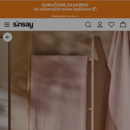
DORUČENIE ZADARMO
do odberných miest balíkovo 📦
Nakupujte teraz >>