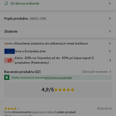
30 dní na vrátenie
Popis produktu
060CL-03X
Zloženie
Doručenie zadarmo do odberných miest balíkovo
Sme z Európskej únie
Extra -20% na Výpredaj až do -50% pri kúpe aspoň 2
produktov (Podmienky)
Recenzie produktu
(
62
)
Zobraziť recenzie
Všetky recenzie sú overené
Ako fungujú recenzie?
4,9/5
2026-06-01
farba
:
tmavomodrá
kupovaná veľkosť
:
Jeden produkt