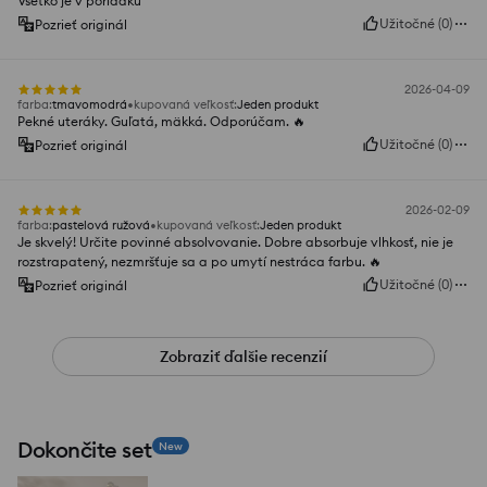
Všetko je v poriadku
Užitočné
(
0
)
Pozrieť originál
2026-04-09
farba
:
tmavomodrá
kupovaná veľkosť
:
Jeden produkt
Pekné uteráky. Guľatá, mäkká. Odporúčam. 🔥
Užitočné
(
0
)
Pozrieť originál
2026-02-09
farba
:
pastelová ružová
kupovaná veľkosť
:
Jeden produkt
Je skvelý! Určite povinné absolvovanie. Dobre absorbuje vlhkosť, nie je
rozstrapatený, nezmršťuje sa a po umytí nestráca farbu. 🔥
Užitočné
(
0
)
Pozrieť originál
Zobraziť ďalšie recenzií
Dokončite set
New