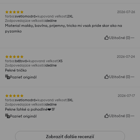
2026-07-26
farba
:
svetlomodrá
kupovaná veľkosť
:
2XL
Zodpovedajúce veľkosti
:
ideálne
Material makky, bavlna, prijemny, tricko mi vsak pride skor ako na
pyzamko
Užitočné
(
0
)
2026-07-24
farba
:
béžová
kupovaná veľkosť
:
XS
Zodpovedajúce veľkosti
:
ideálne
Pekné tričko
Užitočné
(
0
)
Pozrieť originál
2026-07-17
farba
:
svetlomodrá
kupovaná veľkosť
:
3XL
Zodpovedajúce veľkosti
:
ideálne
Pekne ľahké a pohodlné❤️💯
Užitočné
(
0
)
Pozrieť originál
Zobraziť ďalšie recenzií