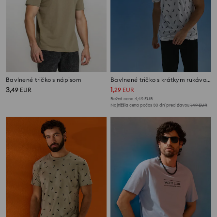
Bavlnené tričko s nápisom
Bavlnené tričko s krátkym rukávom a motívom fliaš
3
1
,
49
EUR
,
29
EUR
Bežná cena
4,49
EUR
Najnižšia cena počas 30 dní pred zľavou
1,49
EUR