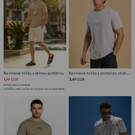
Bavlnené tričko s letnou potlačou
Bavlnené tričko s potlačou chobotnice
1
3
,
99
EUR
,
49
EUR
Bežná cena
4,49
EUR
Najnižšia cena počas 30 dní pred zľavou
2,49
EUR