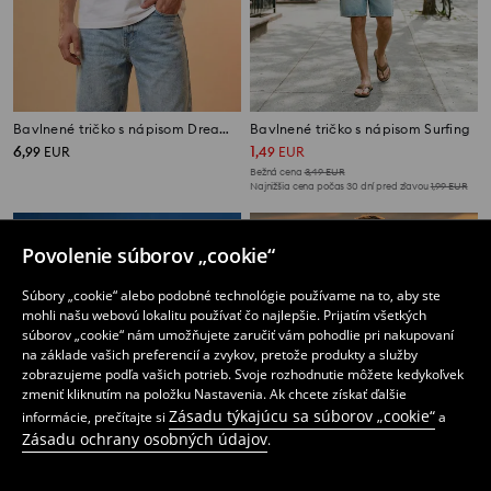
Bavlnené tričko s nápisom Dreamland
Bavlnené tričko s nápisom Surfing
6
1
,
99
EUR
,
49
EUR
Bežná cena
3,49
EUR
Najnižšia cena počas 30 dní pred zľavou
1,99
EUR
Povolenie súborov „cookie“
Súbory „cookie“ alebo podobné technológie používame na to, aby ste
mohli našu webovú lokalitu používať čo najlepšie. Prijatím všetkých
súborov „cookie“ nám umožňujete zaručiť vám pohodlie pri nakupovaní
na základe vašich preferencií a zvykov, pretože produkty a služby
zobrazujeme podľa vašich potrieb. Svoje rozhodnutie môžete kedykoľvek
zmeniť kliknutím na položku Nastavenia. Ak chcete získať ďalšie
Zásadu týkajúcu sa súborov „cookie“
informácie, prečítajte si
a
Zásadu ochrany osobných údajov
.