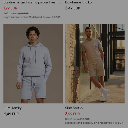
Bavlnené tričko s nápisom Fresh and Juicy
Bavlnené tričko
1
3
,
29
EUR
,
49
EUR
Bežná cena
4,49
EUR
Najnižšia cena počas 30 dní pred zľavou
1,49
EUR
Slim šortky
Slim šortky
4
3
,
49
EUR
,
99
EUR
Bežná cena
5,99
EUR
Najnižšia cena počas 30 dní pred zľavou
4,49
EUR