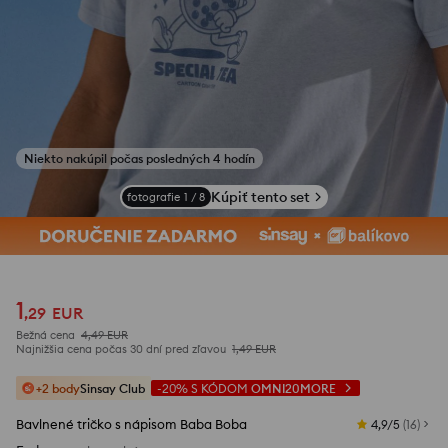
Niekto nakúpil počas posledných 4 hodín
Kúpiť tento set
fotografie
1
/
8
1
,
29
EUR
Bežná cena
4,49
EUR
Najnižšia cena počas 30 dní pred zľavou
1,49
EUR
+2 body
Sinsay Club
-20%
S KÓDOM
OMNI20MORE
Bavlnené tričko s nápisom Baba Boba
4,9/5
(
16
)