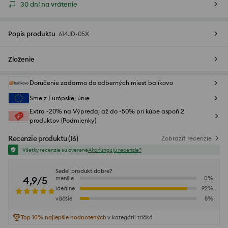
30 dní na vrátenie
Popis produktu
614JD-05X
Zloženie
Doručenie zadarmo do odberných miest balíkovo
Sme z Európskej únie
Extra -20% na Výpredaj až do -50% pri kúpe aspoň 2
produktov (Podmienky)
Recenzie produktu
(
16
)
Zobraziť recenzie
Všetky recenzie sú overené
Ako fungujú recenzie?
Sedel produkt dobre?
4,9/5
menšie
0
%
ideálne
92
%
väčšie
8
%
Top 10% najlepšie hodnotených
v kategórii tričká