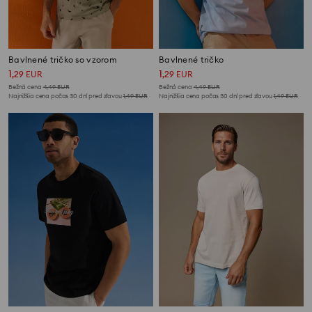
Bavlnené tričko so vzorom
Bavlnené tričko
1
1
,
29
EUR
,
29
EUR
Bežná cena
4,49
EUR
Bežná cena
4,49
EUR
Najnižšia cena počas 30 dní pred zľavou
1,49
EUR
Najnižšia cena počas 30 dní pred zľavou
1,49
EUR