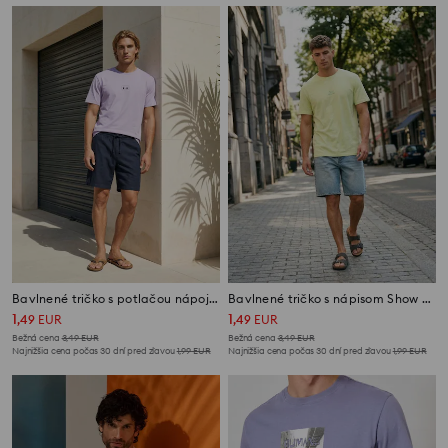
Bavlnené tričko s potlačou nápojov
Bavlnené tričko s nápisom Show Your Inside
1
1
,
49
EUR
,
49
EUR
Bežná cena
3,49
EUR
Bežná cena
3,49
EUR
Najnižšia cena počas 30 dní pred zľavou
1,99
EUR
Najnižšia cena počas 30 dní pred zľavou
1,99
EUR