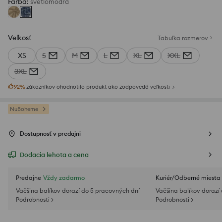
Farba
:
svetlomodrá
Veľkosť
Tabuľka rozmerov
XS
S
M
L
XL
XXL
3XL
92
%
zákazníkov ohodnotilo produkt ako zodpovedá veľkosti
NuBoheme
Dostupnosť v predajni
Dodacia lehota a cena
Predajne
Vždy zadarmo
Kuriér/Odberné miesta
Väčšina balíkov dorazí do 5 pracovných dní
Väčšina balíkov dorazí
Podrobnosti >
Podrobnosti >