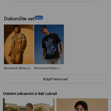
Dokončite set
New
Bavlnené džínsy šortky
Bavlnené tričko s letnou potlačou
Kúpiť tento set
Ostatní zákazníci si tiež vybrali