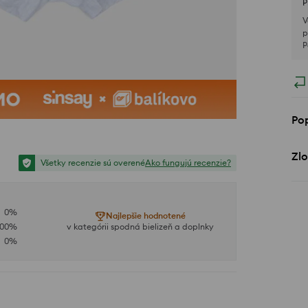
P
V
p
P
Po
Zlo
Všetky recenzie sú overené
Ako fungujú recenzie?
0
%
Najlepšie hodnotené
100
%
v kategórii spodná bielizeň a doplnky
0
%