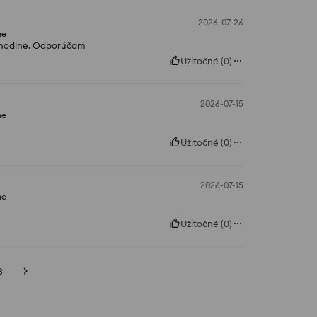
2026-07-26
ne
 pohodlne. Odporúčam
Užitočné
(
0
)
2026-07-15
ne
Užitočné
(
0
)
2026-07-15
ne
Užitočné
(
0
)
3