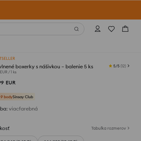
TSELLER
lnené boxerky s nášivkou – balenie 5 ks
5/5
(
12
)
 EUR
/
1 ks
99
EUR
+9 body
Sinsay Club
rba
:
viacfarebná
kosť
Tabuľka rozmerov