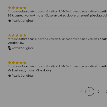
farba
:
viacfarebná
kupovaná veľkosť
:
U14
Zodpovedajúce veľkosti
:
ideál
Sú krásne, kvalitný materiál, správajú sa dobre pri praní, pôsobia
Pozrieť originál
farba
:
viacfarebná
kupovaná veľkosť
:
U15
Zodpovedajúce veľkosti
:
ideál
Všetko OK.
Pozrieť originál
farba
:
viacfarebná
kupovaná veľkosť
:
U14
Zodpovedajúce veľkosti
:
ideál
Veľkosť sedí, materiál je dobrý.
Pozrieť originál
1
2