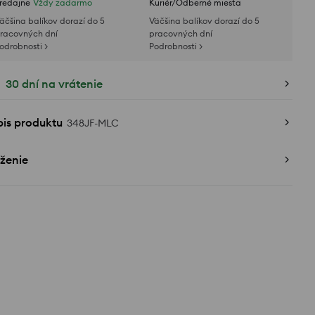
redajne
Vždy zadarmo
Kuriér/Odberné miesta
äčšina balíkov dorazí do 5
Väčšina balíkov dorazí do 5
racovných dní
pracovných dní
odrobnosti >
Podrobnosti >
30 dní na vrátenie
pis produktu
348JF-MLC
ženie