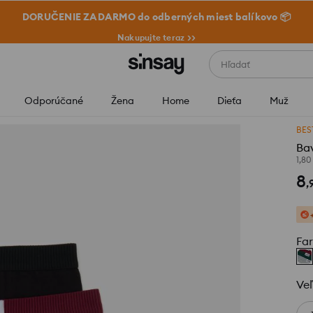
DORUČENIE ZADARMO do odberných miest balíkovo 📦
Nakupujte teraz >>
Hľadať
Odporúčané
Žena
Home
Dieťa
Muž
BES
Bav
1,80
8
,
Fa
Veľ