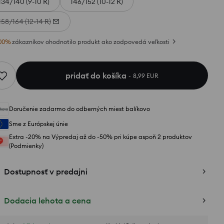
134/140 (9-10 R)
146/152 (10-12 R)
158/164 (12-14 R)
00
%
zákazníkov ohodnotilo produkt ako zodpovedá veľkosti
pridať do košíka
8,99 EUR
Doručenie zadarmo do odberných miest balíkovo
Sme z Európskej únie
Extra -20% na Výpredaj až do -50% pri kúpe aspoň 2 produktov
(Podmienky)
Dostupnosť v predajni
Dodacia lehota a cena