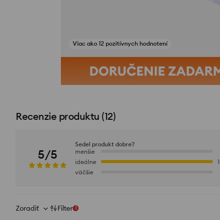
Viac ako 12 pozitívnych hodnotení
Recenzie produktu
(
12
)
Sedel produkt dobre?
5/5
menšie
ideálne
väčšie
Zoradiť
Filter
1