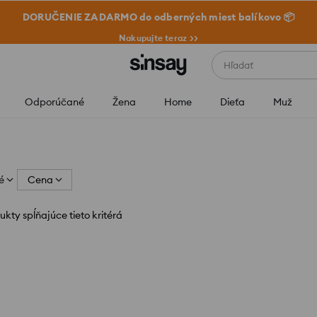
DORUČENIE ZADARMO do odberných miest balíkovo 📦
Nakupujte teraz >>
Hľadať
Odporúčané
Žena
Home
Dieťa
Muž
é
Cena
ukty spĺňajúce tieto kritérá