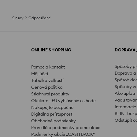
Sinsay
Odporúčané
ONLINE SHOPPING
DOPRAVA 
Spôsoby p
Pomoc a kontakt
Doprava a 
Môj účet
Spôsob do
Tabuľka veľkostí
Spôsoby vr
Cenová politika
Ako uplatn
Stiahnuté produkty
vadu tovar
Okuliare - EÚ vyhlásenie o zhode
Informácie
Nakupujte bezpečne
BLIK - bez
Digitálna prístupnosť
Odstúpiť o
Obchodné podmienky
Pravidlá a podmienky promo akcie
Podmienky akcie „CASH BACK“