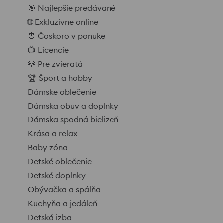
🎯 Najlepšie predávané
🌐 Exkluzívne online
⏰ Čoskoro v ponuke
📺 Licencie
🐶 Pre zvieratá
🏆 Šport a hobby
Dámske oblečenie
Dámska obuv a doplnky
Dámska spodná bielizeň
Krása a relax
Baby zóna
Detské oblečenie
Detské doplnky
Obývačka a spálňa
Kuchyňa a jedáleň
Detská izba