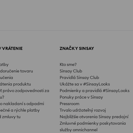
/ VRÁTENIE
ZNAČKY SINSAY
latby
Kto sme?
doručenie tovaru
Sinsay Club
ručenia
Pravidlá Sinsay Club
átenia produktu
Ukážte sa v #SinsayLooks
iť právo zodpovednosti za
Podmienky a pravidlá #SinsayLooks
u?
Ponuky práce v Sinsay
 o nakladaní s odpadmi
Pressroom
pečné a rýchle platby
Trvalo udržateľný rozvoj
d zmluvy tu
Najbližšie otvorenia Sinsay predajní
Zmluvné podmienky poskytovania
služby omnichannel