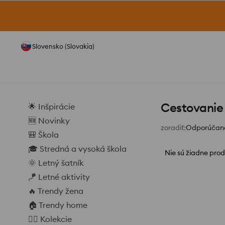
Slovensko (Slovakia)
Cestovanie
🌟 Inšpirácie
🆕 Novinky
zoradiť
:
Odporúčan
🎒 Škola
🎓 Stredná a vysoká škola
Nie sú žiadne prod
🌞 Letný šatník
🪁 Letné aktivity
🔥 Trendy žena
🏠 Trendy home
❤️‍🔥 Kolekcie