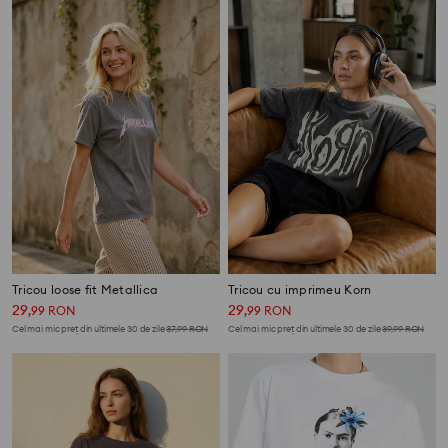
Tricou loose fit Metallica
Tricou cu imprimeu Korn
29
29
,
99
RON
,
99
RON
Cel mai mic preț din ultimele 30 de zile
37,99
RON
Cel mai mic preț din ultimele 30 de zile
39,99
RON