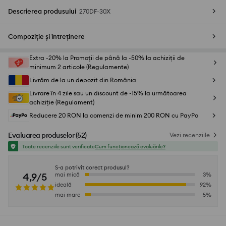
Descrierea produsului
270DF-30X
Compoziție și întreținere
Extra -20% la Promoții de până la -50% la achiziții de
minimum 2 articole (Regulamente)
Livrăm de la un depozit din România
Livrare în 4 zile sau un discount de -15% la următoarea
achiziție (Regulament)
Reducere 20 RON la comenzi de minim 200 RON cu PayPo
Evaluarea produselor
(
52
)
Vezi recenziile
Toate recenziile sunt verificate
Cum funcționează evaluările?
S-a potrivit corect produsul?
4,9/5
mai mică
3
%
ideală
92
%
mai mare
5
%