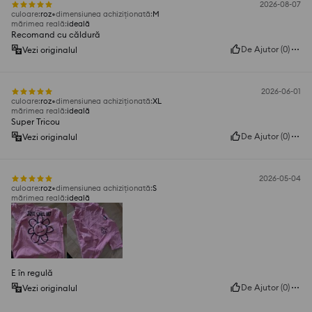
2026-08-07
culoare
:
roz
dimensiunea achiziționată
:
M
mărimea reală
:
ideală
Recomand cu căldură
De Ajutor
(
0
)
Vezi originalul
2026-06-01
culoare
:
roz
dimensiunea achiziționată
:
XL
mărimea reală
:
ideală
Super Tricou
De Ajutor
(
0
)
Vezi originalul
2026-05-04
culoare
:
roz
dimensiunea achiziționată
:
S
mărimea reală
:
ideală
E în regulă
De Ajutor
(
0
)
Vezi originalul