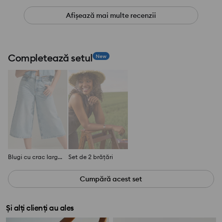
Afișează mai multe recenzii
Completează setul
New
Blugi cu crac larg și talie înaltă
Set de 2 brățări
Cumpără acest set
Și alți clienți au ales