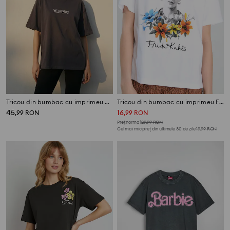
Tricou din bumbac cu imprimeu Wednesday
Tricou din bumbac cu imprimeu Frida Kahlo
45
16
,
99
RON
,
99
RON
Preț normal
29,99
RON
Cel mai mic preț din ultimele 30 de zile
19,99
RON