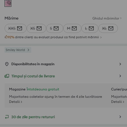
Mărime
Ghidul mărimilor
XXS
XS
S
M
L
XL
92
%
dintre clienți au evaluat produsul ca fiind potrivit mărimii
Smiley World
Disponibilitatea în magazin
Timpul și costul de livrare
Magazine
Întotdeauna gratuit
Curier/pu
Majoritatea coletelor ajung în termen de 4 zile lucrătoare
Majoritat
Detalii >
Detalii >
30 de zile pentru retururi