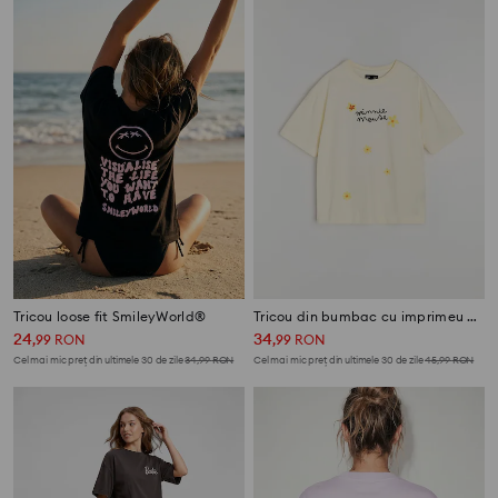
Tricou loose fit SmileyWorld®
Tricou din bumbac cu imprimeu Minnie Mouse
24
34
,
99
RON
,
99
RON
Cel mai mic preț din ultimele 30 de zile
34,99
RON
Cel mai mic preț din ultimele 30 de zile
45,99
RON