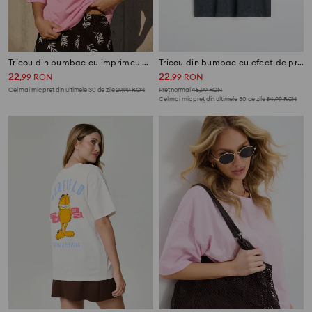
Tricou din bumbac cu imprimeu de vacanță
Tricou din bumbac cu efect de prespălare 101 Dalmatians
22
22
,
99
RON
,
99
RON
Cel mai mic preț din ultimele 30 de zile
29,99
RON
Preț normal
45,99
RON
Cel mai mic preț din ultimele 30 de zile
34,99
RON