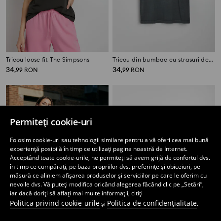
Tricou loose fit The Simpsons
Tricou din bumbac cu strasuri decorative Barbie
34
34
,
99
RON
,
99
RON
Permiteți cookie-uri
Folosim cookie-uri sau tehnologii similare pentru a vă oferi cea mai bună
experiență posibilă în timp ce utilizați pagina noastră de Internet.
Acceptând toate cookie-urile, ne permiteți să avem grijă de confortul dvs.
în timp ce cumpărați, pe baza propriilor dvs. preferințe și obiceiuri, pe
măsură ce aliniem afișarea produselor și serviciilor pe care le oferim cu
nevoile dvs. Vă puteți modifica oricând alegerea făcând clic pe „Setări”,
iar dacă doriți să aflați mai multe informații, citiți
Politica privind cookie-urile
Politica de confidențialitate
și
.