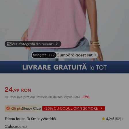
Vezi fotografii din recenzii
Cumpără acest set
fotografii
1
/
7
24
,
99
RON
-17%
Cel mai mic preț din ultimele 30 de zile
29,99
RON
+25 pts
Sinsay Club
-20%
CU CODUL
OMNI20MORE
Tricou loose fit SmileyWorld®
4,9/5
(
52
)
Culoare
:
roz