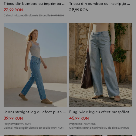
Tricou din bumbac cu imprimeu Garfield
Tricou din bumbac cu inscripție din perle
22
29
,
99
RON
,
99
RON
Cel mai mic preț din ultimele 30 de zile
34,99
RON
Jeans straight leg cu efect push-up și efect de spălare
Blugi wide leg cu efect prespălat
39
45
,
99
RON
,
99
RON
Preț normal
59,99
RON
Preț normal
79,99
RON
Cel mai mic preț din ultimele 30 de zile
49,99
RON
Cel mai mic preț din ultimele 30 de zile
55,99
RON