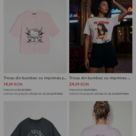
Tricou din bumbac cu imprimeu și pietre decorative Hello Kitty
Tricou din bumbac cu imprimeu Pulp Fiction
14
24
,
99
RON
,
99
RON
Preț normal
34,99
RON
Preț normal
45,99
RON
Cel mai mic preț din ultimele 30 de zile
16,99
RON
Cel mai mic preț din ultimele 30 de zile
29,99
RON