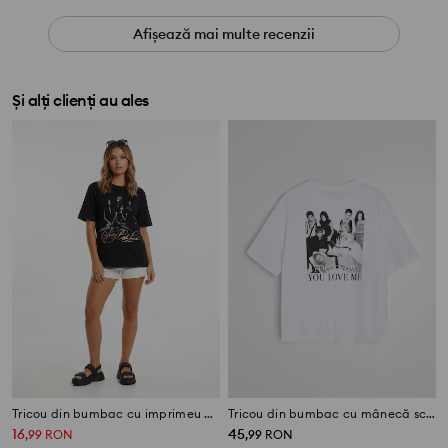
Afișează mai multe recenzii
Și alți clienți au ales
Tricou din bumbac cu imprimeu Pretty Little Liars
Tricou din bumbac cu mânecă scurtă Gossip Girl
16
45
,
99
RON
,
99
RON