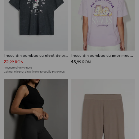
Tricou din bumbac cu efect de prespălare 101 Dalmatians
Tricou din bumbac cu imprimeu Garfield
22
45
,
99
RON
,
99
RON
Preț normal
45,99
RON
Cel mai mic preț din ultimele 30 de zile
34,99
RON