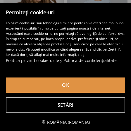
Permiteți cookie-uri
Folosim cookie-uri sau tehnologii similare pentru a vă oferi cea mai bună
experiență posibilă în timp ce utilizați pagina noastră de Internet.
Acceptând toate cookie-urile, ne permiteți să avem grijă de confortul dvs.
în timp ce cumpărați, pe baza propriilor dvs. preferințe și obiceiuri, pe
măsură ce aliniem afișarea produselor și serviciilor pe care le oferim cu
nevoile dvs. Vă puteți modifica oricând alegerea făcând clic pe „Setări”,
iar dacă doriți să aflați mai multe informații, citiți
Politica privind cookie-urile
Politica de confidențialitate
și
.
Tricou din bumbac cu mânecă scurtă Care Bears
Tricou din bumbac cu mânecă scurtă Cinnamoroll
29
29
,
99
RON
,
99
RON
Cel mai mic preț din ultimele 30 de zile
39,99
RON
OK
SETĂRI
Adaugă în coş
ROMÂNIA (ROMANIA)
45,99 RON