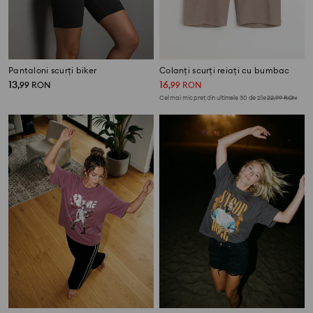
Pantaloni scurți biker
Colanți scurți reiați cu bumbac
13
16
,
99
RON
,
99
RON
Cel mai mic preț din ultimele 30 de zile
22,99
RON