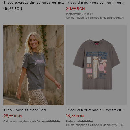
Tricou oversize din bumbac cu imprimeu David Bowie
Tricou din bumbac cu imprimeu Snoop Dogg
45
24
,
99
RON
,
99
RON
Preț normal
45,99
RON
Cel mai mic preț din ultimele 30 de zile
34,99
RON
Tricou loose fit Metallica
Tricou din bumbac cu imprimeu Barbie
29
16
,
99
RON
,
99
RON
Cel mai mic preț din ultimele 30 de zile
37,99
RON
Preț normal
45,99
RON
Cel mai mic preț din ultimele 30 de zile
22,99
RON