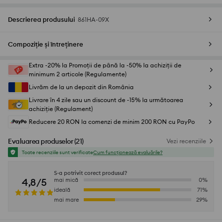
Descrierea produsului
861HA-09X
Compoziție și întreținere
Extra -20% la Promoții de până la -50% la achiziții de
minimum 2 articole (Regulamente)
Livrăm de la un depozit din România
Livrare în 4 zile sau un discount de -15% la următoarea
achiziție (Regulament)
Reducere 20 RON la comenzi de minim 200 RON cu PayPo
Evaluarea produselor
(
21
)
Vezi recenziile
Toate recenziile sunt verificate
Cum funcționează evaluările?
S-a potrivit corect produsul?
4,8/5
mai mică
0
%
ideală
71
%
mai mare
29
%