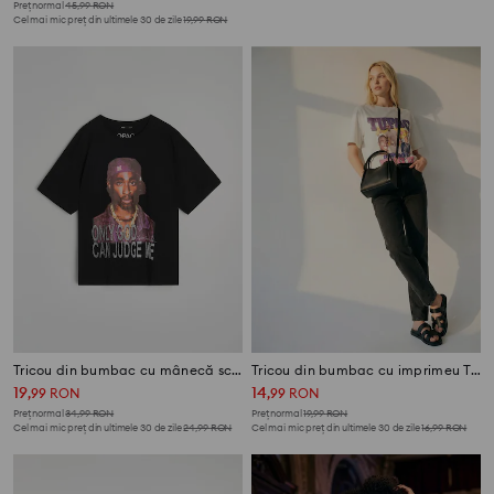
Preț normal
45,99
RON
Cel mai mic preț din ultimele 30 de zile
19,99
RON
Tricou din bumbac cu mânecă scurtă 2Pac
Tricou din bumbac cu imprimeu Tupac
19
14
,
99
RON
,
99
RON
Preț normal
34,99
RON
Preț normal
19,99
RON
Cel mai mic preț din ultimele 30 de zile
24,99
RON
Cel mai mic preț din ultimele 30 de zile
16,99
RON