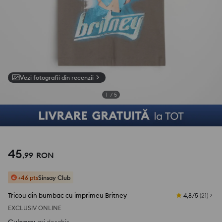
Vezi fotografii din recenzii
1
/
5
45
,
99
RON
+46 pts
Sinsay Club
Tricou din bumbac cu imprimeu Britney
4,8/5
(
21
)
EXCLUSIV ONLINE