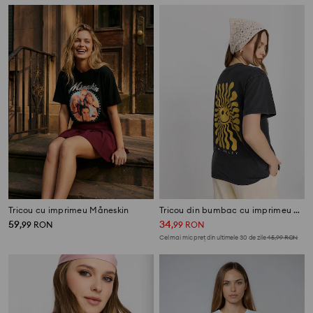
Tricou cu imprimeu Måneskin
Tricou din bumbac cu imprimeu S.W.Smiley®
59
34
,
99
RON
,
99
RON
Cel mai mic preț din ultimele 30 de zile
45,99
RON