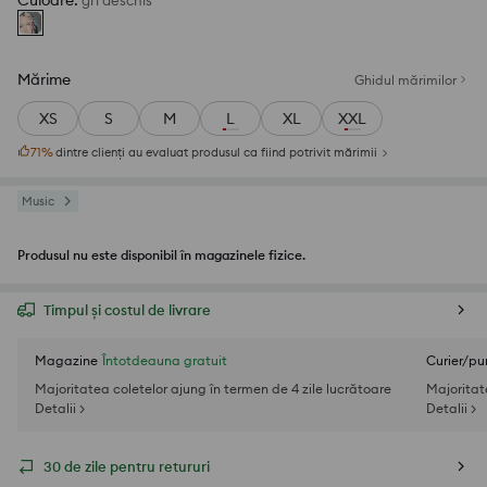
Culoare
:
gri deschis
Mărime
Ghidul mărimilor
XS
S
M
L
XL
XXL
71
%
dintre clienți au evaluat produsul ca fiind potrivit mărimii
Music
Produsul nu este disponibil în magazinele fizice.
Timpul și costul de livrare
Magazine
Întotdeauna gratuit
Curier/pu
Majoritatea coletelor ajung în termen de 4 zile lucrătoare
Majoritat
Detalii >
Detalii >
30 de zile pentru retururi