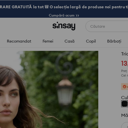
RARE GRATUITĂ la tot 🎒 O selecție largă de produse noi pentru t
Cumpără acum >>
Căutare
Recomandat
Femei
Casă
Copil
Bărbaţi
Tr
13
Preț
Cel 
Cu
Mă