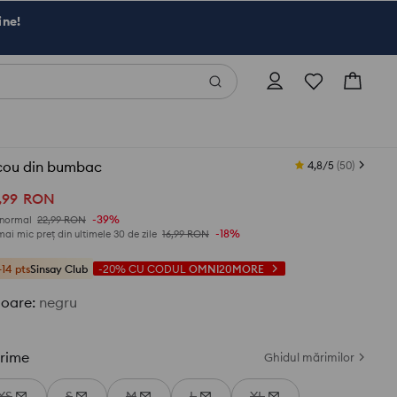
ine!
icou din bumbac
4,8/5
(
50
)
,
99
RON
-39%
 normal
22,99
RON
-18%
mai mic preț din ultimele 30 de zile
16,99
RON
+14 pts
Sinsay Club
-20%
CU CODUL
OMNI20MORE
loare
:
negru
rime
Ghidul mărimilor
XS
S
M
L
XL