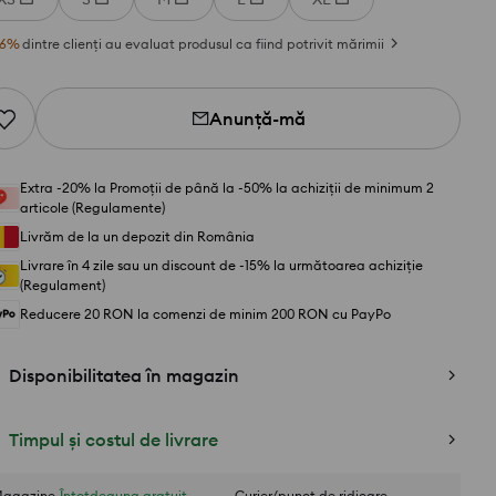
6
%
dintre clienți au evaluat produsul ca fiind potrivit mărimii
Anunță-mă
Extra -20% la Promoții de până la -50% la achiziții de minimum 2
articole (Regulamente)
Livrăm de la un depozit din România
Livrare în 4 zile sau un discount de -15% la următoarea achiziție
(Regulament)
Reducere 20 RON la comenzi de minim 200 RON cu PayPo
Disponibilitatea în magazin
Timpul și costul de livrare
agazine
Întotdeauna gratuit
Curier/punct de ridicare