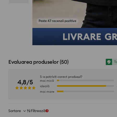
Peste 47 recenzii pozitive
Vezi fotografii din recenzii
Evaluarea produselor
(
50
)
To
S-a potrivit corect produsul?
4,8/5
mai mică
ideală
mai mare
Sortare
Filtrează
1