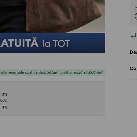
M
t
D
Des
Com
ate recenziile sunt verificate
Cum funcționează evaluările?
3
%
86
%
11
%