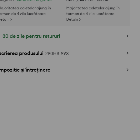
ajoritatea coletelor ajung în
Majoritatea coletelor ajung în
ermen de 4 zile lucrătoare
termen de 4 zile lucrătoare
etalii >
Detalii >
30 de zile pentru retururi
crierea produsului
290HB-99X
poziție și întreținere