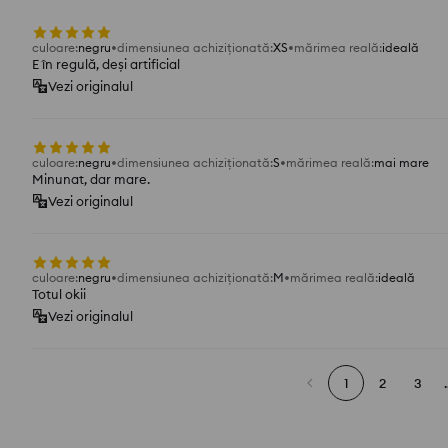
culoare
:
negru
dimensiunea achiziționată
:
XS
mărimea reală
:
ideală
E în regulă, deși artificial
Vezi originalul
culoare
:
negru
dimensiunea achiziționată
:
S
mărimea reală
:
mai mare
Minunat, dar mare.
Vezi originalul
culoare
:
negru
dimensiunea achiziționată
:
M
mărimea reală
:
ideală
Totul okii
Vezi originalul
1
2
3
.