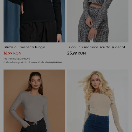
Bluză cu mânecă lungă
Tricou cu mânecă scurtă și decolteu decorativ
16
25
,
99
RON
,
99
RON
Preț normal
29,99
RON
Cel mai mic preț din ultimele 30 de zile
22,99
RON