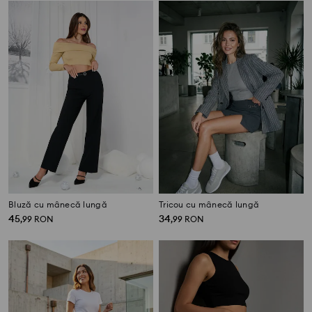
Bluză cu mânecă lungă
Tricou cu mânecă lungă
45
34
,
99
RON
,
99
RON