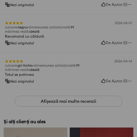
De Ajutor
(
0
)
Vezi originalul
2026-06-01
culoare
:
negru
dimensiunea achiziționată
:
M
mărimea reală
:
ideală
Recomand cu căldură
De Ajutor
(
0
)
Vezi originalul
2026-04-14
culoare
:
gri-închis
dimensiunea achiziționată
:
M
mărimea reală
:
ideală
Totul se potrivea
De Ajutor
(
0
)
Vezi originalul
Afișează mai multe recenzii
Și alți clienți au ales