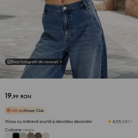
Vezi fotografii din recenzii
1
/
5
19
,
99
RON
+20 pts
Sinsay Club
Tricou cu mânecă scurtă și decolteu decorativ
4,7/5
(
281
)
Culoare
:
negru