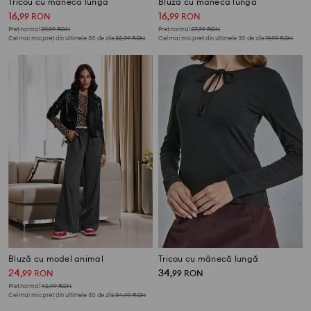
Tricou cu mânecă lungă
Bluză cu mânecă lungă
16
16
,
99
RON
,
99
RON
Preț normal
29,99
RON
Preț normal
27,99
RON
Cel mai mic preț din ultimele 30 de zile
22,99
RON
Cel mai mic preț din ultimele 30 de zile
19,99
RON
Bluză cu model animal
Tricou cu mânecă lungă
24
34
,
99
RON
,
99
RON
Preț normal
42,99
RON
Cel mai mic preț din ultimele 30 de zile
34,99
RON