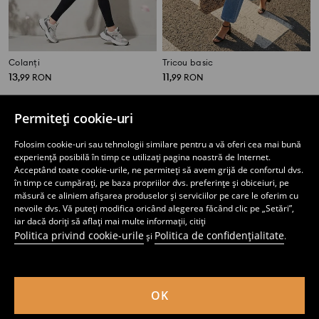
Colanți
Tricou basic
13
11
,
99
RON
,
99
RON
Permiteți cookie-uri
Folosim cookie-uri sau tehnologii similare pentru a vă oferi cea mai bună
experiență posibilă în timp ce utilizați pagina noastră de Internet.
Acceptând toate cookie-urile, ne permiteți să avem grijă de confortul dvs.
în timp ce cumpărați, pe baza propriilor dvs. preferințe și obiceiuri, pe
măsură ce aliniem afișarea produselor și serviciilor pe care le oferim cu
nevoile dvs. Vă puteți modifica oricând alegerea făcând clic pe „Setări”,
iar dacă doriți să aflați mai multe informații, citiți
Politica privind cookie-urile
Politica de confidențialitate
și
.
OK
Pantaloni sport
Bluză cu mânecă lungă