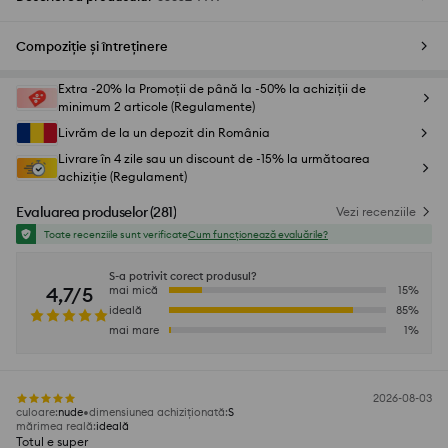
Compoziție și întreținere
Extra -20% la Promoții de până la -50% la achiziții de
minimum 2 articole (Regulamente)
Livrăm de la un depozit din România
Livrare în 4 zile sau un discount de -15% la următoarea
achiziție (Regulament)
Evaluarea produselor
(
281
)
Vezi recenziile
Toate recenziile sunt verificate
Cum funcționează evaluările?
S-a potrivit corect produsul?
4,7/5
mai mică
15
%
ideală
85
%
mai mare
1
%
2026-08-03
culoare
:
nude
dimensiunea achiziționată
:
S
mărimea reală
:
ideală
Totul e super