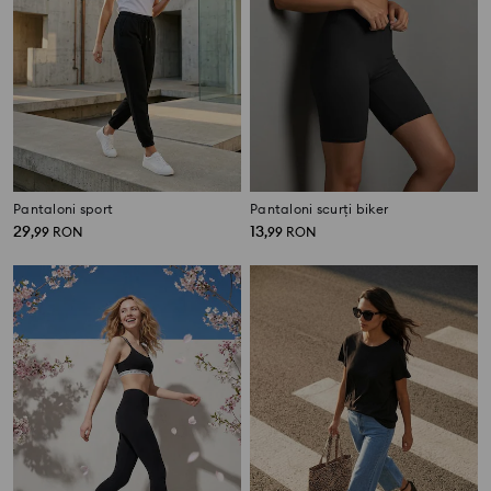
Pantaloni sport
Pantaloni scurți biker
29
13
,
99
RON
,
99
RON