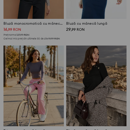
Bluză monocromatică cu mânecă lungă
Bluză cu mânecă lungă
16
29
,
99
RON
,
99
RON
Preț normal
27,99
RON
Cel mai mic preț din ultimele 30 de zile
19,99
RON