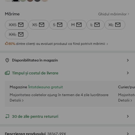
Mărime
Ghidul mărimilor
XXS
XS
S
M
L
XL
XXL
85
%
dintre clienți au evaluat produsul ca fiind potrivit mărimii
Disponibilitatea în magazin
Timpul și costul de livrare
Magazine
Întotdeauna gratuit
Curier/pu
Majoritatea coletelor ajung în termen de 4 zile lucrătoare
Majoritat
Detalii >
Detalii >
30 de zile pentru retururi
Descrierea produsului
3836Z-99X