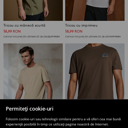
Tricou cu mânecă scurtă
Tricou cu imprimeu
16
16
,
99
RON
,
99
RON
Cel mai mic preț din ultimele 30 de zile
22,99
RON
Cel mai mic preț din ultimele 30 de zile
19,99
RON
Permiteți cookie-uri
Folosim cookie-uri sau tehnologii similare pentru a vă oferi cea mai bună
experiență posibilă în timp ce utilizați pagina noastră de Internet.
Tricou cu mânecă scurtă
Tricou cu mânecă scurtă