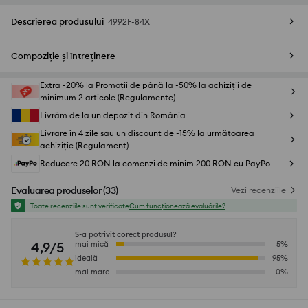
Descrierea produsului
4992F-84X
Compoziție și întreținere
Extra -20% la Promoții de până la -50% la achiziții de
minimum 2 articole (Regulamente)
Livrăm de la un depozit din România
Livrare în 4 zile sau un discount de -15% la următoarea
achiziție (Regulament)
Reducere 20 RON la comenzi de minim 200 RON cu PayPo
Evaluarea produselor
(
33
)
Vezi recenziile
Toate recenziile sunt verificate
Cum funcționează evaluările?
S-a potrivit corect produsul?
4,9/5
mai mică
5
%
ideală
95
%
mai mare
0
%