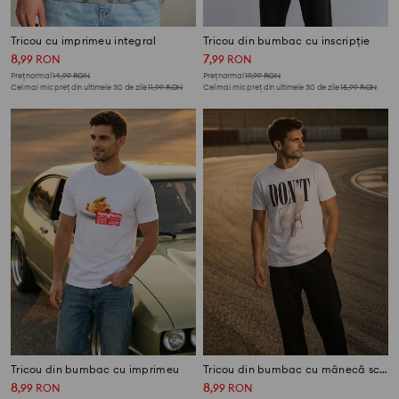
Tricou cu imprimeu integral
Tricou din bumbac cu inscripție
8
7
,
99
RON
,
99
RON
Preț normal
14,99
RON
Preț normal
19,99
RON
Cel mai mic preț din ultimele 30 de zile
11,99
RON
Cel mai mic preț din ultimele 30 de zile
15,99
RON
Tricou din bumbac cu imprimeu
Tricou din bumbac cu mânecă scurtă
8
8
,
99
RON
,
99
RON