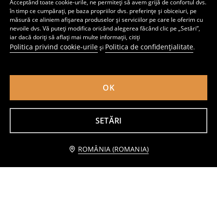
Acceptând toate cookie-urile, ne permiteți să avem grijă de confortul dvs.
17
10
,
99
RON
,
99
RON
în timp ce cumpărați, pe baza propriilor dvs. preferințe și obiceiuri, pe
Preț normal
17,99
RON
măsură ce aliniem afișarea produselor și serviciilor pe care le oferim cu
Cel mai mic preț din ultimele 30 de zile
13,99
RON
nevoile dvs. Vă puteți modifica oricând alegerea făcând clic pe „Setări”,
iar dacă doriți să aflați mai multe informații, citiți
Politica privind cookie-urile
Politica de confidențialitate
și
.
OK
SETĂRI
Anunță-mă
ROMÂNIA (ROMANIA)
Tricou
Tricou cu mânecă scurtă
8
8
,
99
RON
,
99
RON
Preț normal
17,99
RON
Preț normal
15,99
RON
Cel mai mic preț din ultimele 30 de zile
11,99
RON
Cel mai mic preț din ultimele 30 de zile
12,99
RON