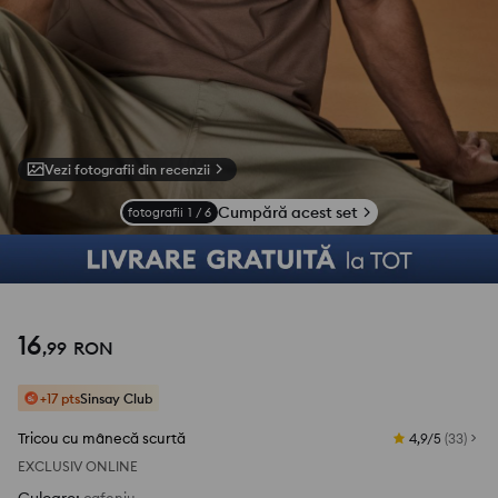
Vezi fotografii din recenzii
Cumpără acest set
fotografii
1
/
6
16
,
99
RON
+17 pts
Sinsay Club
Tricou cu mânecă scurtă
4,9/5
(
33
)
EXCLUSIV ONLINE