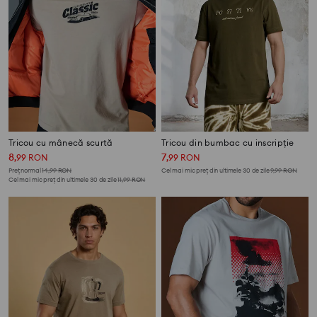
Tricou cu mânecă scurtă
Tricou din bumbac cu inscripție
8
7
,
99
RON
,
99
RON
Preț normal
14,99
RON
Cel mai mic preț din ultimele 30 de zile
9,99
RON
Cel mai mic preț din ultimele 30 de zile
11,99
RON