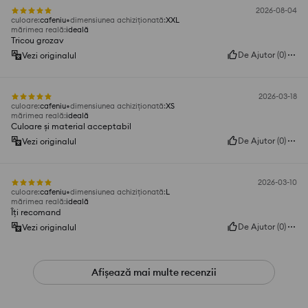
2026-08-04
culoare
:
cafeniu
dimensiunea achiziționată
:
XXL
mărimea reală
:
ideală
Tricou grozav
De Ajutor
(
0
)
Vezi originalul
2026-03-18
culoare
:
cafeniu
dimensiunea achiziționată
:
XS
mărimea reală
:
ideală
Culoare și material acceptabil
De Ajutor
(
0
)
Vezi originalul
2026-03-10
culoare
:
cafeniu
dimensiunea achiziționată
:
L
mărimea reală
:
ideală
Îți recomand
De Ajutor
(
0
)
Vezi originalul
Afișează mai multe recenzii