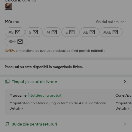
Culoare
:
cafeniu
Mărime
Ghidul mărimilor
XS
S
M
L
XL
XXL
3XL
95
%
dintre clienți au evaluat produsul ca fiind potrivit mărimii
Produsul nu este disponibil în magazinele fizice.
Timpul și costul de livrare
Magazine
Întotdeauna gratuit
Curier/pu
Majoritatea coletelor ajung în termen de 4 zile lucrătoare
Majoritat
Detalii >
Detalii >
30 de zile pentru retururi