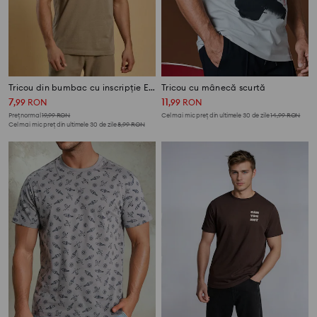
Tricou din bumbac cu inscripție Espresso
Tricou cu mânecă scurtă
7
11
,
99
RON
,
99
RON
Preț normal
19,99
RON
Cel mai mic preț din ultimele 30 de zile
14,99
RON
Cel mai mic preț din ultimele 30 de zile
8,99
RON