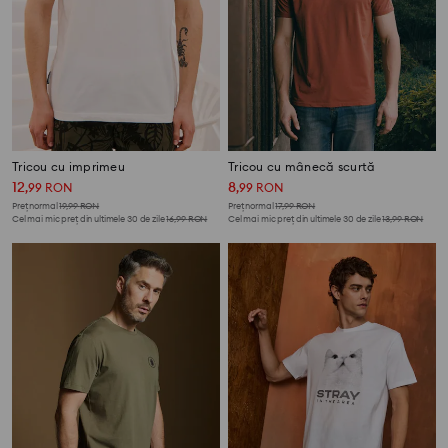
Tricou cu imprimeu
Tricou cu mânecă scurtă
12
8
,
99
RON
,
99
RON
Preț normal
19,99
RON
Preț normal
17,99
RON
Cel mai mic preț din ultimele 30 de zile
16,99
RON
Cel mai mic preț din ultimele 30 de zile
13,99
RON