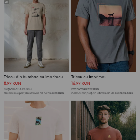
Tricou din bumbac cu imprimeu
Tricou cu imprimeu
8
16
,
99
RON
,
99
RON
Preț normal
14,99
RON
Preț normal
27,99
RON
Cel mai mic preț din ultimele 30 de zile
11,99
RON
Cel mai mic preț din ultimele 30 de zile
22,99
RON