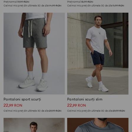
Preț normal
19,99
RON
Preț normal
15,99
RON
Cel mai mic preț din ultimele 30 de zile
14,99
RON
Cel mai mic preț din ultimele 30 de zile
11,99
RON
Pantaloni sport scurți
Pantaloni scurți slim
22
22
,
99
RON
,
99
RON
Cel mai mic preț din ultimele 30 de zile
29,99
RON
Cel mai mic preț din ultimele 30 de zile
29,99
RON