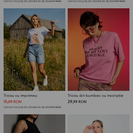
Cel mai mic preț din ultimele 30 de zile
16,99
RON
Cel mai mic preț din ultimele 30 de zile
19,99
RON
Tricou cu imprimeu
Tricou din bumbac cu inscripție
15
29
,
99
RON
,
99
RON
Cel mai mic preț din ultimele 30 de zile
19,99
RON