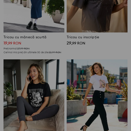
Tricou cu mânecă scurtă
Tricou cu inscripție
19
29
,
99
RON
,
99
RON
Preț normal
27,99
RON
Cel mai mic preț din ultimele 30 de zile
22,99
RON