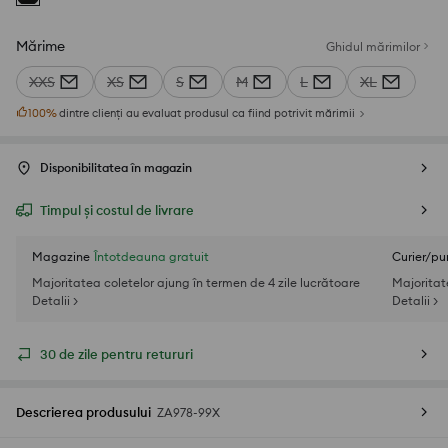
Mărime
Ghidul mărimilor
XXS
XS
S
M
L
XL
100
%
dintre clienți au evaluat produsul ca fiind potrivit mărimii
Disponibilitatea în magazin
Timpul și costul de livrare
Magazine
Întotdeauna gratuit
Curier/pu
Majoritatea coletelor ajung în termen de 4 zile lucrătoare
Majoritat
Detalii >
Detalii >
30 de zile pentru retururi
Descrierea produsului
ZA978-99X