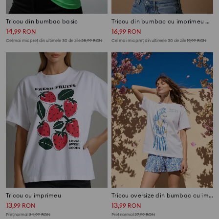
Tricou din bumbac basic
Tricou din bumbac cu imprimeu The Beach Boys
14
16
,
99
RON
,
99
RON
Cel mai mic preț din ultimele 30 de zile
28,99
RON
Cel mai mic preț din ultimele 30 de zile
19,99
RON
Tricou cu imprimeu
Tricou oversize din bumbac cu imprimeu
13
13
,
99
RON
,
99
RON
Preț normal
34,99
RON
Preț normal
27,99
RON