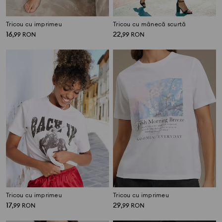
Tricou cu imprimeu
Tricou cu mânecă scurtă
16
22
,
99
RON
,
99
RON
Tricou cu imprimeu
Tricou cu imprimeu
17
29
,
99
RON
,
99
RON