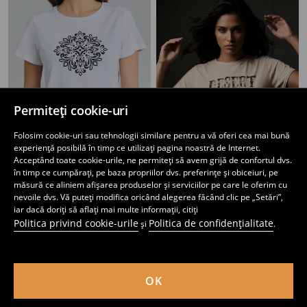
Permiteți cookie-uri
Folosim cookie-uri sau tehnologii similare pentru a vă oferi cea mai bună
experiență posibilă în timp ce utilizați pagina noastră de Internet.
Acceptând toate cookie-urile, ne permiteți să avem grijă de confortul dvs.
în timp ce cumpărați, pe baza propriilor dvs. preferințe și obiceiuri, pe
măsură ce aliniem afișarea produselor și serviciilor pe care le oferim cu
nevoile dvs. Vă puteți modifica oricând alegerea făcând clic pe „Setări”,
Tricou cu mânecă scurtă
Tricou cu imprimeu
iar dacă doriți să aflați mai multe informații, citiți
6
19
,
99
RON
,
99
RON
Politica privind cookie-urile
Politica de confidențialitate
și
.
Cel mai mic preț din ultimele 30 de zile
7,99
RON
Preț normal
27,99
RON
Cel mai mic preț din ultimele 30 de zile
22,99
RON
OK