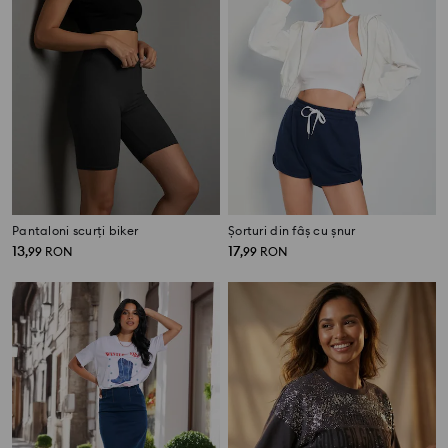
Pantaloni scurți biker
Șorturi din fâș cu șnur
13
17
,
99
RON
,
99
RON