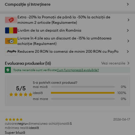
Compoziție și întreținere
Extra -20% la Promoții de până la -50% la achiziții de
minimum 2 articole (Regulamente)
Livrăm de la un depozit din România
Livrare în 4 zile sau un discount de -15% la următoarea
achiziție (Regulament)
Reducere 20 RON la comenzi de minim 200 RON cu PayPo
Evaluarea produselor
(
16
)
Vezi recenziile
Toate recenziile sunt verificate
Cum funcționează evaluările?
S-a potrivit corect produsul?
5/5
mai mică
0
%
ideală
100
%
mai mare
0
%
2026-06-17
culoare
:
negru
dimensiunea achiziționată
:
S
mărimea reală
:
ideală
Super bluză