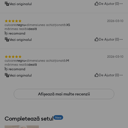
De Ajutor
(
0
)
Vezi originalul
2026-03-10
culoare
:
negru
dimensiunea achiziționată
:
XS
mărimea reală
:
ideală
Îți recomand
De Ajutor
(
0
)
Vezi originalul
2026-03-10
culoare
:
negru
dimensiunea achiziționată
:
M
mărimea reală
:
ideală
Îți recomand
De Ajutor
(
0
)
Vezi originalul
Afișează mai multe recenzii
Completează setul
New