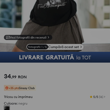
Vezi fotografii din recenzii
Cumpără acest set
fotografii
1
/
5
34
,
99
RON
+35 pts
Sinsay Club
Tricou cu imprimeu
5/5
(
16
)
Culoare
:
negru