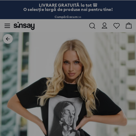
LIVRARE GRATUITĂ la tot 🎒
O selecție largă de produse noi pentru tine!
Cumpără acum >>