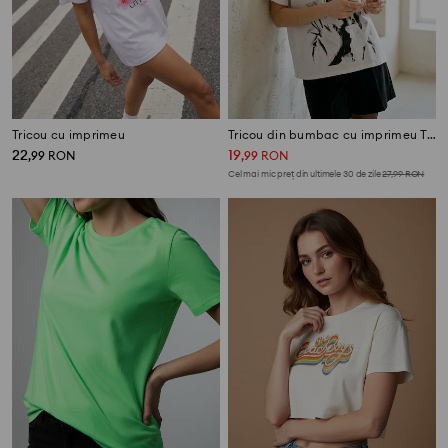
Tricou cu imprimeu
Tricou din bumbac cu imprimeu Tupac
22
19
,
99
RON
,
99
RON
Cel mai mic preț din ultimele 30 de zile
27,99
RON