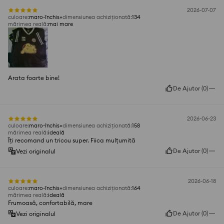
2026-07-07
culoare
:
maro-închis
dimensiunea achiziționată
:
134
mărimea reală
:
mai mare
Arata foarte bine!
De Ajutor
(
0
)
2026-06-23
culoare
:
maro-închis
dimensiunea achiziționată
:
158
mărimea reală
:
ideală
Îți recomand un tricou super. Fiica mulțumită
De Ajutor
(
0
)
Vezi originalul
2026-06-18
culoare
:
maro-închis
dimensiunea achiziționată
:
164
mărimea reală
:
ideală
Frumoasă, confortabilă, mare
De Ajutor
(
0
)
Vezi originalul