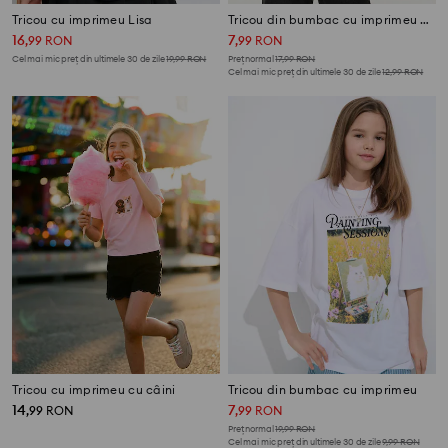
Tricou cu imprimeu Lisa
Tricou din bumbac cu imprimeu PomPomPurin
16
7
,
99
RON
,
99
RON
Cel mai mic preț din ultimele 30 de zile
19,99
RON
Preț normal
17,99
RON
Cel mai mic preț din ultimele 30 de zile
12,99
RON
Tricou cu imprimeu cu câini
Tricou din bumbac cu imprimeu
14
7
,
99
RON
,
99
RON
Preț normal
19,99
RON
Cel mai mic preț din ultimele 30 de zile
9,99
RON