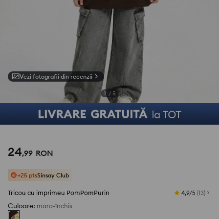
Vezi fotografii din recenzii
1
/
5
24
,
99
RON
+25 pts
Sinsay Club
Tricou cu imprimeu PomPomPurin
4,9/5
(
13
)
Culoare
:
maro-închis