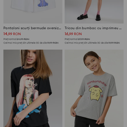
Pantaloni scurți bermude oversize Stitch
Tricou din bumbac cu imprimeu Bananya
14
16
,
99
RON
,
99
RON
Preț normal
24,99
RON
Preț normal
27,99
RON
Cel mai mic preț din ultimele 30 de zile
19,99
RON
Cel mai mic preț din ultimele 30 de zile
19,99
RON