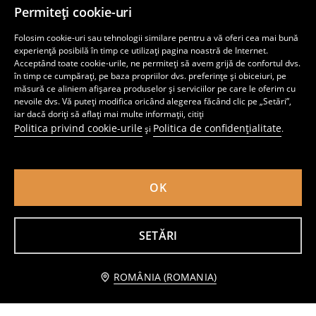
Permiteți cookie-uri
Folosim cookie-uri sau tehnologii similare pentru a vă oferi cea mai bună
experiență posibilă în timp ce utilizați pagina noastră de Internet.
Acceptând toate cookie-urile, ne permiteți să avem grijă de confortul dvs.
în timp ce cumpărați, pe baza propriilor dvs. preferințe și obiceiuri, pe
măsură ce aliniem afișarea produselor și serviciilor pe care le oferim cu
nevoile dvs. Vă puteți modifica oricând alegerea făcând clic pe „Setări”,
iar dacă doriți să aflați mai multe informații, citiți
Politica privind cookie-urile
Politica de confidențialitate
și
.
Tricou din bumbac cu imprimeu
Tricou din bumbac cu inscripție
14
14
,
99
RON
,
99
RON
OK
SETĂRI
Adaugă în coş
ROMÂNIA (ROMANIA)
24,99 RON