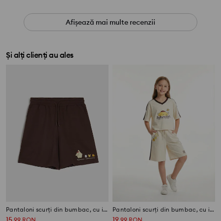
Afișează mai multe recenzii
Și alți clienți au ales
Pantaloni scurți din bumbac, cu imprimeu PomPomPurin
Pantaloni scurți din bumbac, cu imprimeu PomPomPurin
15
19
,
99
RON
,
99
RON