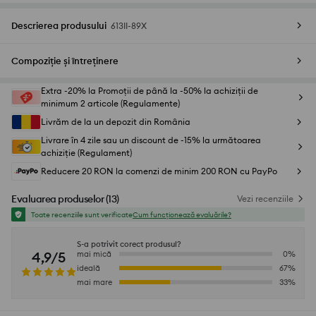
Descrierea produsului
613II-89X
Compoziție și întreținere
Extra -20% la Promoții de până la -50% la achiziții de
minimum 2 articole (Regulamente)
Livrăm de la un depozit din România
Livrare în 4 zile sau un discount de -15% la următoarea
achiziție (Regulament)
Reducere 20 RON la comenzi de minim 200 RON cu PayPo
Evaluarea produselor
(
13
)
Vezi recenziile
Toate recenziile sunt verificate
Cum funcționează evaluările?
S-a potrivit corect produsul?
4,9/5
mai mică
0
%
ideală
67
%
mai mare
33
%