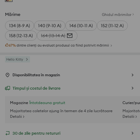
Mărime
Ghidul mărimilor
134 (8-9 A)
140 (9-10 A)
146 (10-11 A)
152 (11-12 A)
158 (12-13 A)
164 (13-14 A)
67
%
dintre clienți au evaluat produsul ca fiind potrivit mărimii
Hello Kitty
Disponibilitatea în magazin
Timpul și costul de livrare
Magazine
Întotdeauna gratuit
Curier/pu
Majoritatea coletelor ajung în termen de 4 zile lucrătoare
Majoritat
Detalii >
Detalii >
30 de zile pentru retururi