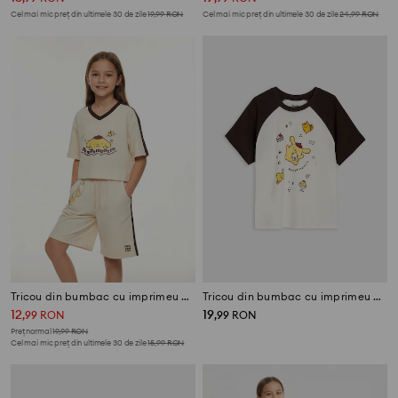
Cel mai mic preț din ultimele 30 de zile
19,99
RON
Cel mai mic preț din ultimele 30 de zile
24,99
RON
Tricou din bumbac cu imprimeu PomPomPurin
Tricou din bumbac cu imprimeu PomPomPurin
12
19
,
99
RON
,
99
RON
Preț normal
19,99
RON
Cel mai mic preț din ultimele 30 de zile
15,99
RON