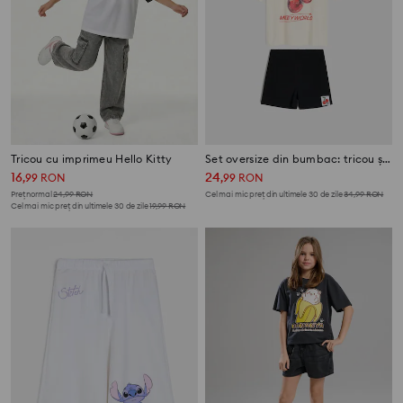
Tricou cu imprimeu Hello Kitty
Set oversize din bumbac: tricou și pantaloni scurți SmileyWorld®
16
24
,
99
RON
,
99
RON
Preț normal
24,99
RON
Cel mai mic preț din ultimele 30 de zile
34,99
RON
Cel mai mic preț din ultimele 30 de zile
19,99
RON