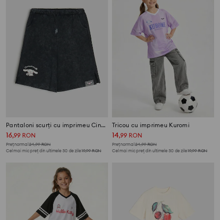
Pantaloni scurți cu imprimeu Cinnamoroll
Tricou cu imprimeu Kuromi
16
14
,
99
RON
,
99
RON
Preț normal
24,99
RON
Preț normal
24,99
RON
Cel mai mic preț din ultimele 30 de zile
19,99
RON
Cel mai mic preț din ultimele 30 de zile
19,99
RON