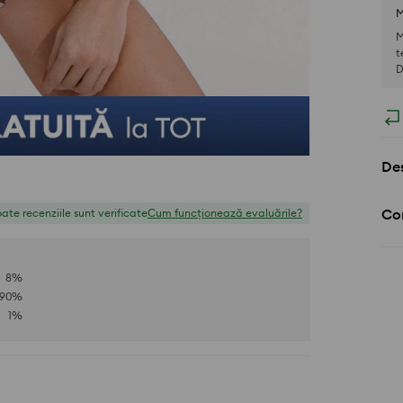
M
M
t
D
Des
Com
ate recenziile sunt verificate
Cum funcționează evaluările?
8
%
90
%
1
%