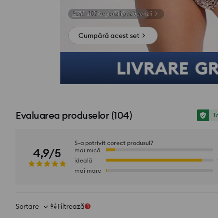
Vezi fotografii din recenzii
Cumpără acest set
Evaluarea produselor
(
104
)
To
S-a potrivit corect produsul?
4,9/5
mai mică
ideală
mai mare
Sortare
Filtrează
1