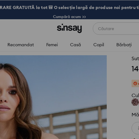
RARE GRATUITĂ la tot 🎒 O selecție largă de produse noi pentru t
Cumpără acum >>
Căutare
Recomandat
Femei
Casă
Copil
Bărbaţi
Sut
14
Cu
Mă