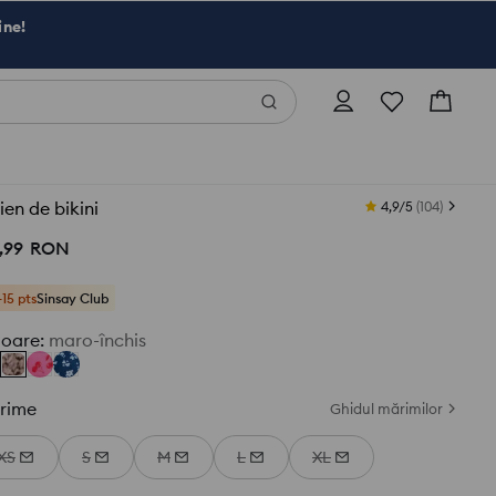
ine!
ien de bikini
4,9/5
(
104
)
,
99
RON
+15 pts
Sinsay Club
loare
:
maro-închis
rime
Ghidul mărimilor
XS
S
M
L
XL