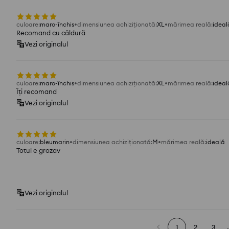
culoare
:
maro-închis
dimensiunea achiziționată
:
XL
mărimea reală
:
ideal
Recomand cu căldură
Vezi originalul
culoare
:
maro-închis
dimensiunea achiziționată
:
XL
mărimea reală
:
ideal
Îți recomand
Vezi originalul
culoare
:
bleumarin
dimensiunea achiziționată
:
M
mărimea reală
:
ideală
Totul e grozav
Vezi originalul
1
2
3
.