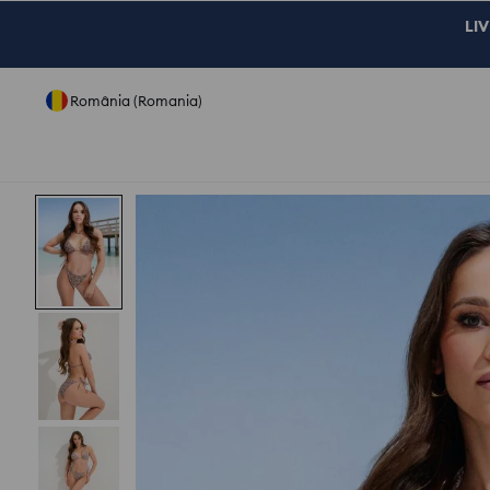
LIV
România (Romania)