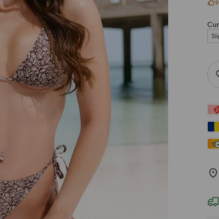
9
Cum
Sli