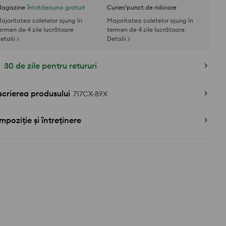
agazine
Întotdeauna gratuit
Curier/punct de ridicare
ajoritatea coletelor ajung în
Majoritatea coletelor ajung în
ermen de 4 zile lucrătoare
termen de 4 zile lucrătoare
etalii >
Detalii >
30 de zile pentru retururi
crierea produsului
717CX-89X
poziție și întreținere