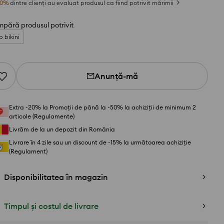
0
%
dintre clienți au evaluat produsul ca fiind potrivit mărimii
pără produsul potrivit
p bikini
Anunță-mă
Extra -20% la Promoții de până la -50% la achiziții de minimum 2
articole (Regulamente)
Livrăm de la un depozit din România
Livrare în 4 zile sau un discount de -15% la următoarea achiziție
(Regulament)
Disponibilitatea în magazin
Timpul și costul de livrare