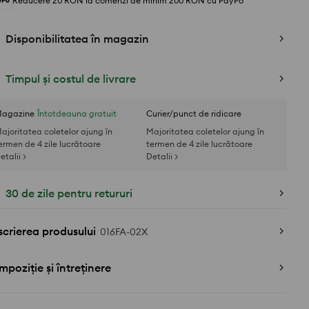
Reducere 20 RON la comenzi de minim 200 RON cu PayPo
Disponibilitatea în magazin
Timpul și costul de livrare
agazine
Întotdeauna gratuit
Curier/punct de ridicare
ajoritatea coletelor ajung în
Majoritatea coletelor ajung în
ermen de 4 zile lucrătoare
termen de 4 zile lucrătoare
etalii >
Detalii >
30 de zile pentru retururi
crierea produsului
016FA-02X
poziție și întreținere