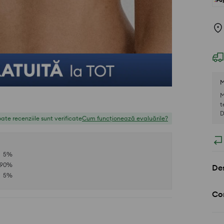
M
M
t
D
ate recenziile sunt verificate
Cum funcționează evaluările?
5
%
90
%
Des
5
%
Com