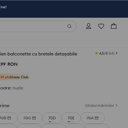
ine!
ien balconette cu bretele detașabile
4,5/5
(
64
)
,
99
RON
+14 pts
Sinsay Club
loare
:
nude
rime
Ghidul mărimilor
70B
70C
70D
70E
75A