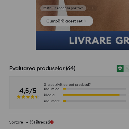
Vezi fotografii din recenzii
Cumpără acest set
Evaluarea produselor
(
64
)
To
S-a potrivit corect produsul?
4,5/5
mai mică
ideală
mai mare
Sortare
Filtrează
1