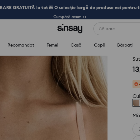
RARE GRATUITĂ la tot 🎒 O selecție largă de produse noi pentru t
Cumpără acum >>
Căutare
Recomandat
Femei
Casă
Copil
Bărbaţi
Sut
13
Cu
Mă