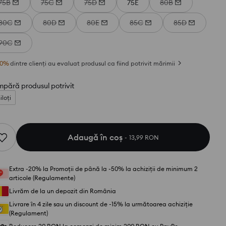
75B
75C
75D
75E
80B
80C
80D
80E
85C
85D
90C
0
%
dintre clienți au evaluat produsul ca fiind potrivit mărimii
pără produsul potrivit
iloți
Adaugă în coş
13,99 RON
Extra -20% la Promoții de până la -50% la achiziții de minimum 2
articole (Regulamente)
Livrăm de la un depozit din România
Livrare în 4 zile sau un discount de -15% la următoarea achiziție
(Regulament)