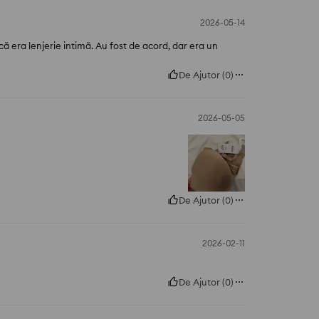
2026-05-14
 că era lenjerie intimă. Au fost de acord, dar era un
De Ajutor
(
0
)
2026-05-05
De Ajutor
(
0
)
2026-02-11
De Ajutor
(
0
)