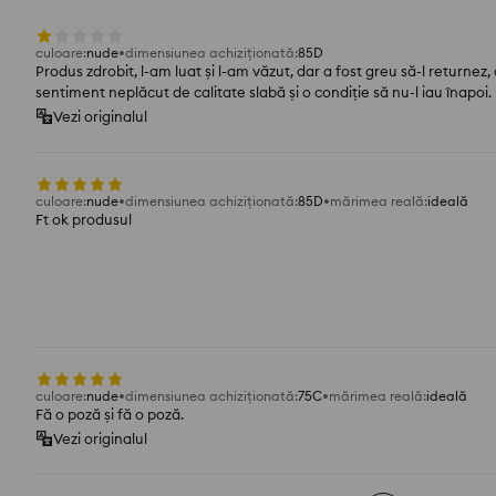
culoare
:
nude
dimensiunea achiziționată
:
85D
Produs zdrobit, l-am luat și l-am văzut, dar a fost greu să-l returnez,
sentiment neplăcut de calitate slabă și o condiție să nu-l iau înapoi.
Vezi originalul
culoare
:
nude
dimensiunea achiziționată
:
85D
mărimea reală
:
ideală
Ft ok produsul
culoare
:
nude
dimensiunea achiziționată
:
75C
mărimea reală
:
ideală
Fă o poză și fă o poză.
Vezi originalul