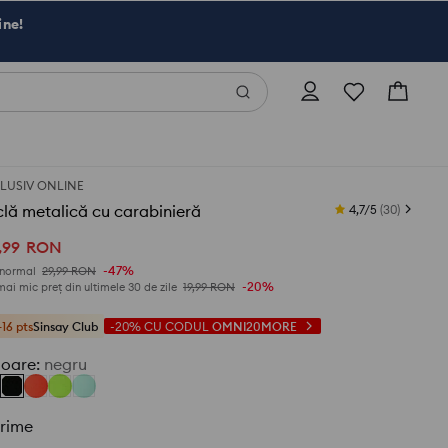
ine!
LUSIV ONLINE
clă metalică cu carabinieră
4,7/5
(
30
)
,
99
RON
-47%
 normal
29,99
RON
-20%
mai mic preț din ultimele 30 de zile
19,99
RON
+16 pts
Sinsay Club
-20%
CU CODUL
OMNI20MORE
loare
:
negru
rime