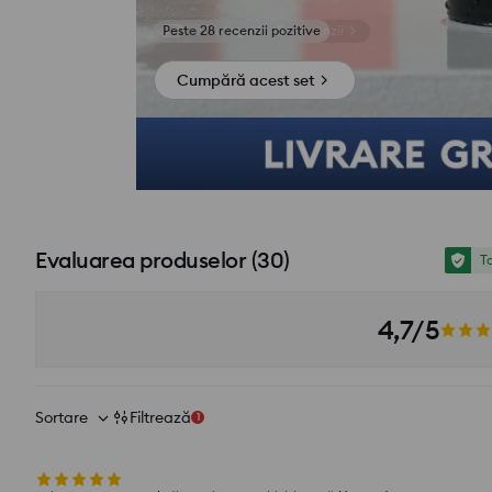
Vezi fotografii din recenzii
Cumpără acest set
Evaluarea produselor
(
30
)
To
4,7/5
Sortare
Filtrează
1