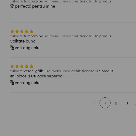
culoare
:
turcoaz-pal
dimensiunea achiziționată
:
Un produs
🏆 perfectă pentru mine
culoare
:
turcoaz-pal
dimensiunea achiziționată
:
Un produs
Calitate bună
Vezi originalul
culoare
:
verde-gălbui
dimensiunea achiziționată
:
Un produs
Îmi place :) Culoare superbă!
Vezi originalul
1
2
3
.