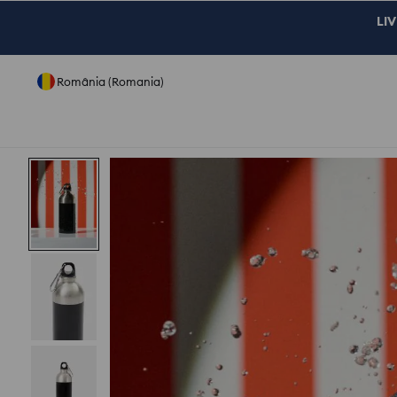
LIV
România (Romania)