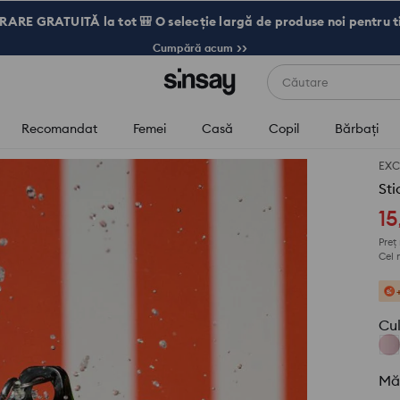
RARE GRATUITĂ la tot 🎒 O selecție largă de produse noi pentru t
Cumpără acum >>
Căutare
Recomandat
Femei
Casă
Copil
Bărbaţi
EXC
Sti
15
Preț
Cel 
Cu
Mă