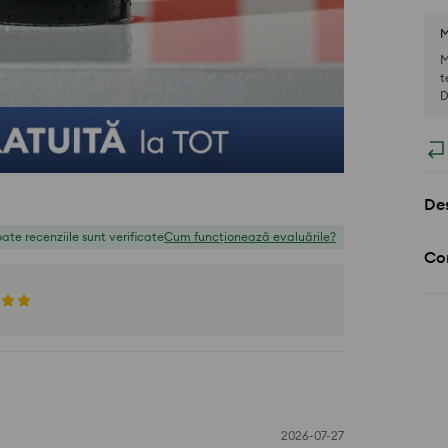
M
M
t
D
Des
ate recenziile sunt verificate
Cum funcționează evaluările?
Com
2026-07-27