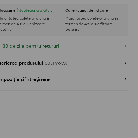
agazine
Întotdeauna gratuit
Curier/punct de ridicare
ajoritatea coletelor ajung în
Majoritatea coletelor ajung în
ermen de 4 zile lucrătoare
termen de 4 zile lucrătoare
etalii >
Detalii >
30 de zile pentru retururi
crierea produsului
005FV-99X
poziție și întreținere