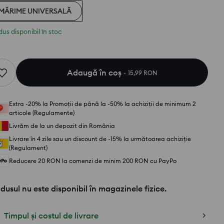
MĂRIME UNIVERSALĂ
us disponibil în stoc
Adaugă în coş
15,99 RON
Extra -20% la Promoții de până la -50% la achiziții de minimum 2
articole (Regulamente)
Livrăm de la un depozit din România
Livrare în 4 zile sau un discount de -15% la următoarea achiziție
(Regulament)
Reducere 20 RON la comenzi de minim 200 RON cu PayPo
dusul nu este disponibil în magazinele fizice.
Timpul și costul de livrare