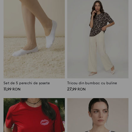
Set de 5 perechi de șosete
Tricou din bumbac cu buline
11
27
,
99
RON
,
99
RON