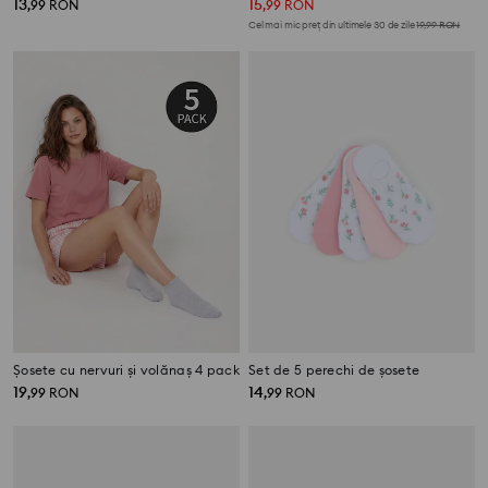
13
15
,
99
RON
,
99
RON
Cel mai mic preț din ultimele 30 de zile
19,99
RON
Șosete cu nervuri și volănaș 4 pack
Set de 5 perechi de șosete
19
14
,
99
RON
,
99
RON