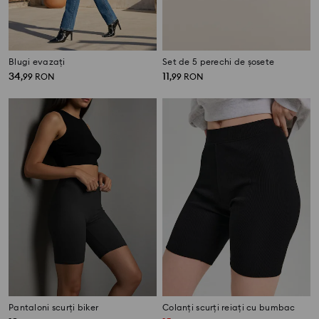
Blugi evazați
Set de 5 perechi de șosete
34
11
,
99
RON
,
99
RON
Pantaloni scurți biker
Colanți scurți reiați cu bumbac