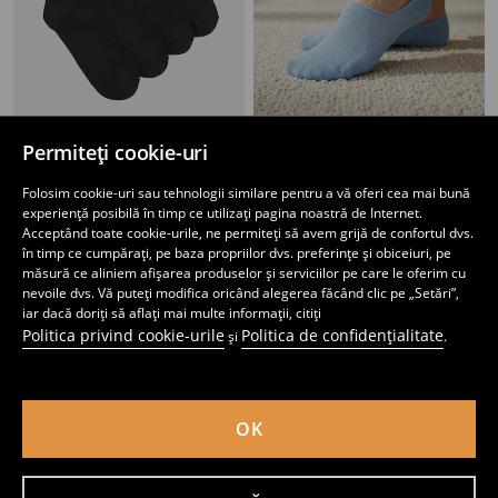
Permiteți cookie-uri
Set de 4 perechi de șosete
Șosete scurte 5 pachete
14
14
,
99
RON
,
99
RON
Folosim cookie-uri sau tehnologii similare pentru a vă oferi cea mai bună
experiență posibilă în timp ce utilizați pagina noastră de Internet.
Acceptând toate cookie-urile, ne permiteți să avem grijă de confortul dvs.
în timp ce cumpărați, pe baza propriilor dvs. preferințe și obiceiuri, pe
măsură ce aliniem afișarea produselor și serviciilor pe care le oferim cu
nevoile dvs. Vă puteți modifica oricând alegerea făcând clic pe „Setări”,
iar dacă doriți să aflați mai multe informații, citiți
Politica privind cookie-urile
Politica de confidențialitate
și
.
OK