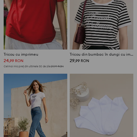
Tricou cu imprimeu
Tricou din bumbac în dungi cu imprimeu brodat
24
29
,
99
RON
,
99
RON
Cel mai mic preț din ultimele 30 de zile
29,99
RON