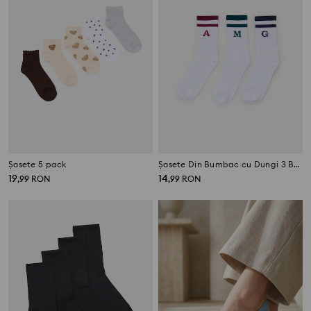
Șosete 5 pack
Șosete Din Bumbac cu Dungi 3 Bucăți
19
14
,
99
RON
,
99
RON