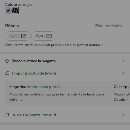
Culoare
:
negru
Mărime
Ghidul mărimilor
36/38
39/41
81
%
dintre clienți au evaluat produsul ca fiind potrivit mărimii
Disponibilitatea în magazin
Timpul și costul de livrare
Magazine
Întotdeauna gratuit
Curier/pu
Majoritatea coletelor ajung în termen de 4 zile lucrătoare
Majoritat
Detalii >
Detalii >
30 de zile pentru retururi