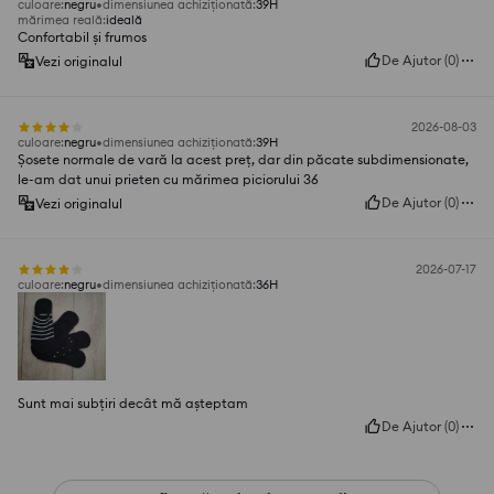
culoare
:
negru
dimensiunea achiziționată
:
39H
mărimea reală
:
ideală
Confortabil și frumos
De Ajutor
(
0
)
Vezi originalul
2026-08-03
culoare
:
negru
dimensiunea achiziționată
:
39H
Șosete normale de vară la acest preț, dar din păcate subdimensionate,
le-am dat unui prieten cu mărimea piciorului 36
De Ajutor
(
0
)
Vezi originalul
2026-07-17
culoare
:
negru
dimensiunea achiziționată
:
36H
Sunt mai subțiri decât mă așteptam
De Ajutor
(
0
)