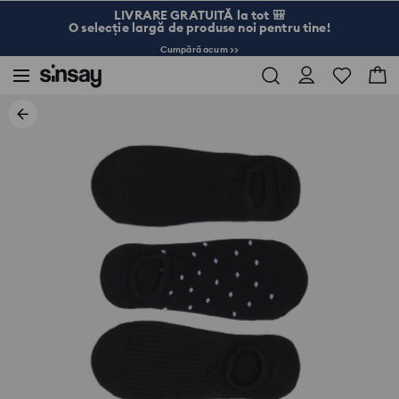
LIVRARE GRATUITĂ la tot 🎒
O selecție largă de produse noi pentru tine!
Cumpără acum >>