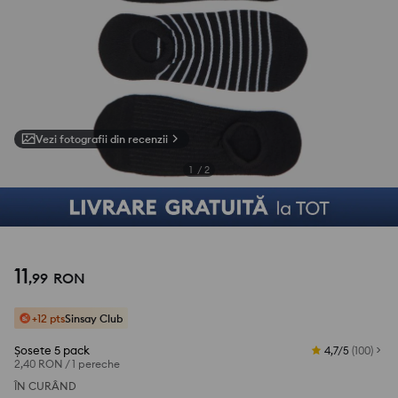
Vezi fotografii din recenzii
1
/
2
11
,
99
RON
+12 pts
Sinsay Club
Șosete 5 pack
4,7/5
(
100
)
2,40 RON
/
1 pereche
ÎN CURÂND