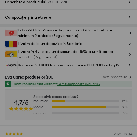
Descrierea produsului
650HL-99X
Compoziție și întreținere
Extra -20% la Promoții de până la -50% la achiziții de
minimum 2 articole (Regulamente)
Livrăm de la un depozit din România
Livrare în 4 zile sau un discount de -15% la următoarea
achiziție (Regulament)
Reducere 20 RON la comenzi de minim 200 RON cu PayPo
Evaluarea produselor
(
100
)
Vezi recenziile
Toate recenziile sunt verificate
Cum funcționează evaluările?
S-a potrivit corect produsul?
4,7/5
mai mică
19
%
ideală
81
%
mai mare
0
%
2026-08-04