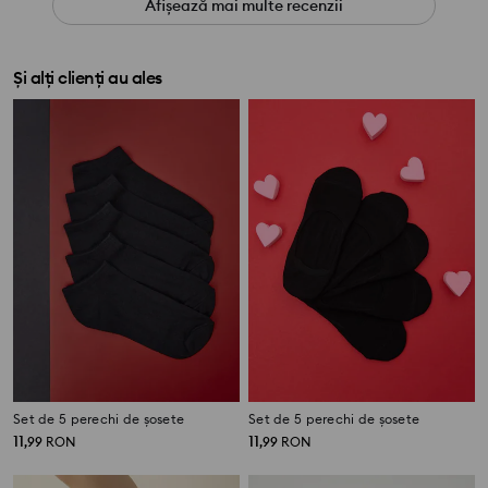
Afișează mai multe recenzii
Și alți clienți au ales
Set de 5 perechi de șosete
Set de 5 perechi de șosete
11
11
,
99
RON
,
99
RON