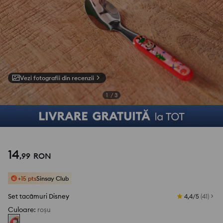
Vezi fotografii din recenzii
1
/
3
14
,
99
RON
+15 pts
Sinsay Club
Set tacâmuri Disney
4,4/5
(
41
)
Culoare
:
roșu