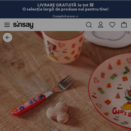
LIVRARE GRATUITĂ la tot 🎒
O selecție largă de produse noi pentru tine!
Cumpără acum >>