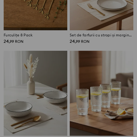
Furculițe 8 Pack
Set de farfurii cu stropi și margine 2 pack
24
24
,
99
RON
,
99
RON