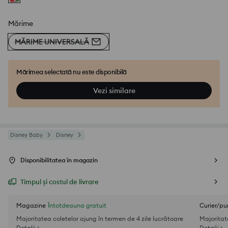
Mărime
MĂRIME UNIVERSALĂ
Mărimea selectată nu este disponibilă
Vezi similare
Disney Baby
Disney
Disponibilitatea în magazin
Timpul și costul de livrare
Magazine
Întotdeauna gratuit
Curier/pu
Majoritatea coletelor ajung în termen de 4 zile lucrătoare
Majoritat
Detalii >
Detalii >