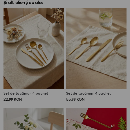
Și alți clienți au ales
Set de tacâmuri 4 pachet
Set de tacâmuri 4 pachet
22
55
,
99
RON
,
99
RON