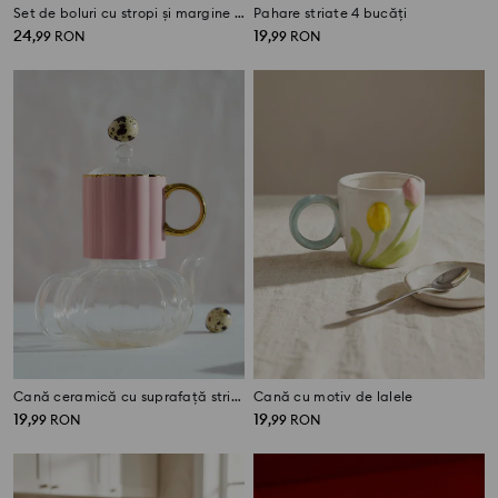
Set de boluri cu stropi și margine 2 pack
Pahare striate 4 bucăți
24
19
,
99
RON
,
99
RON
Cană ceramică cu suprafață striată și toartă aurie
Cană cu motiv de lalele
19
19
,
99
RON
,
99
RON