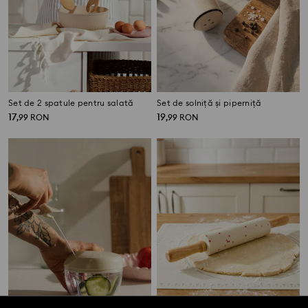
Set de 2 spatule pentru salată
Set de solniță și piperniță
17
19
,
99
RON
,
99
RON