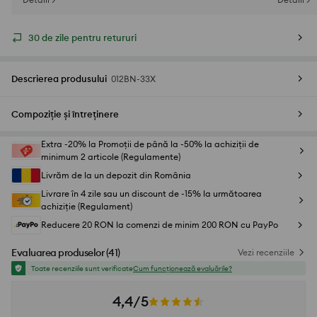
30 de zile pentru retururi
Descrierea produsului
012BN-33X
Compoziție și întreținere
Extra -20% la Promoții de până la -50% la achiziții de
minimum 2 articole (Regulamente)
Livrăm de la un depozit din România
Livrare în 4 zile sau un discount de -15% la următoarea
achiziție (Regulament)
Reducere 20 RON la comenzi de minim 200 RON cu PayPo
Evaluarea produselor
(
41
)
Vezi recenziile
Toate recenziile sunt verificate
Cum funcționează evaluările?
4,4/5