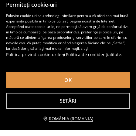
Permiteți cookie-uri
Tocător manual pentru legume
Năsuc din silicon cu mânere din lemn
Folosim cookie-uri sau tehnologii similare pentru a vă oferi cea mai bună
19
19
,
99
RON
,
99
RON
experiență posibilă în timp ce utilizați pagina noastră de Internet.
Acceptând toate cookie-urile, ne permiteți să avem grijă de confortul dvs.
în timp ce cumpărați, pe baza propriilor dvs. preferințe și obiceiuri, pe
măsură ce aliniem afișarea produselor și serviciilor pe care le oferim cu
nevoile dvs. Vă puteți modifica oricând alegerea făcând clic pe „Setări”,
iar dacă doriți să aflați mai multe informații, citiți
Politica privind cookie-urile
Politica de confidențialitate
și
.
OK
SETĂRI
Anunță-mă
ROMÂNIA (ROMANIA)
Pungi pentru alimente, pachet de 40 bucăți
Tavă de servire din lemn în formă de floare
14
27
,
99
RON
,
99
RON