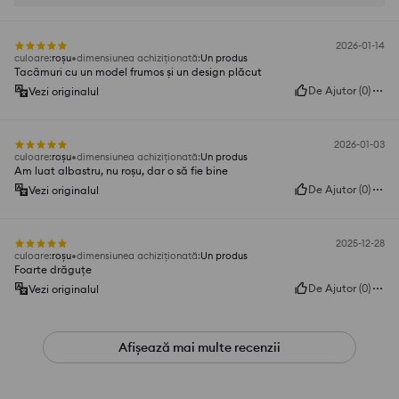
2026-01-14
culoare
:
roșu
dimensiunea achiziționată
:
Un produs
Tacâmuri cu un model frumos și un design plăcut
De Ajutor
(
0
)
Vezi originalul
2026-01-03
culoare
:
roșu
dimensiunea achiziționată
:
Un produs
Am luat albastru, nu roșu, dar o să fie bine
De Ajutor
(
0
)
Vezi originalul
2025-12-28
culoare
:
roșu
dimensiunea achiziționată
:
Un produs
Foarte drăguțe
De Ajutor
(
0
)
Vezi originalul
Afișează mai multe recenzii