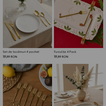
Set de tacâmuri 4 pachet
Furculițe 4 Pack
19
19
,
99
RON
,
99
RON