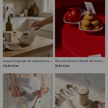
Lingură digitală de măsurare cu cântar
Tăvi de servire în formă de inimă 2 pack
24
19
,
99
RON
,
99
RON