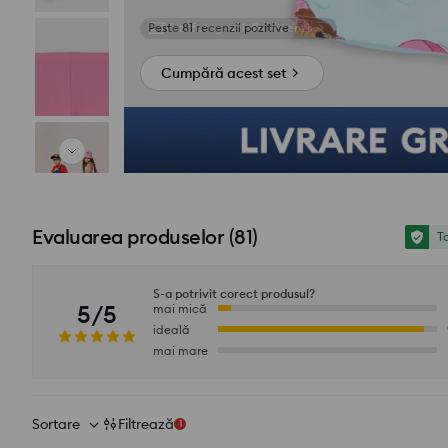
Vezi fotografii din recenzii
Cumpără acest set
Evaluarea produselor
(
81
)
To
S-a potrivit corect produsul?
5/5
mai mică
ideală
mai mare
Sortare
Filtrează
1