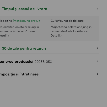
Timpul și costul de livrare
agazine
Întotdeauna gratuit
Curier/punct de ridicare
ajoritatea coletelor ajung în
Majoritatea coletelor ajung în
ermen de 4 zile lucrătoare
termen de 4 zile lucrătoare
etalii >
Detalii >
30 de zile pentru retururi
crierea produsului
202EB-05X
poziție și întreținere