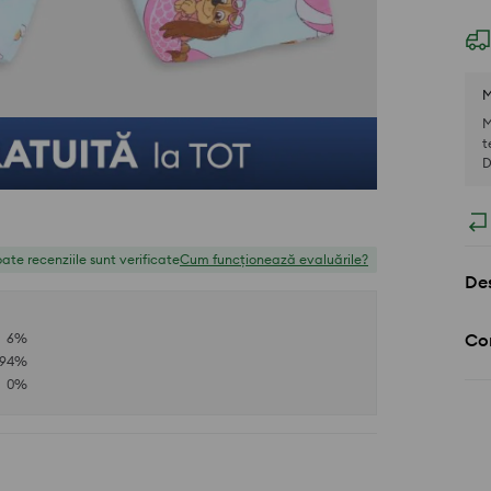
M
M
t
D
ate recenziile sunt verificate
Cum funcționează evaluările?
Des
Com
6
%
94
%
0
%