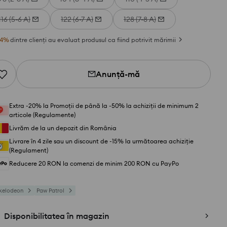
116 (5-6 A)
122 (6-7 A)
128 (7-8 A)
4
%
dintre clienți au evaluat produsul ca fiind potrivit mărimii
Anunță-mă
Extra -20% la Promoții de până la -50% la achiziții de minimum 2
articole (Regulamente)
Livrăm de la un depozit din România
Livrare în 4 zile sau un discount de -15% la următoarea achiziție
(Regulament)
Reducere 20 RON la comenzi de minim 200 RON cu PayPo
kelodeon
Paw Patrol
Disponibilitatea în magazin