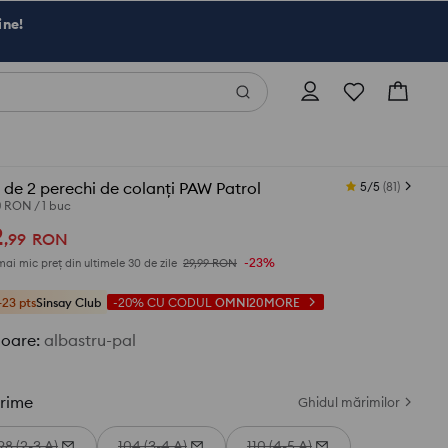
ine!
 de 2 perechi de colanți PAW Patrol
5/5
(
81
)
50 RON
/
1 buc
2
,
99
RON
-23%
mai mic preț din ultimele 30 de zile
29,99
RON
+23 pts
Sinsay Club
-20%
CU CODUL
OMNI20MORE
loare
:
albastru-pal
rime
Ghidul mărimilor
98 (2-3 A)
104 (3-4 A)
110 (4-5 A)