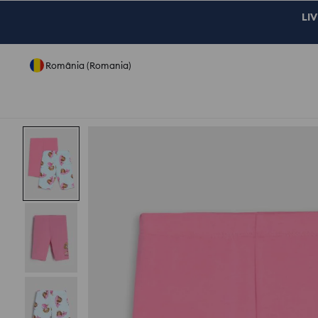
LIV
România (Romania)