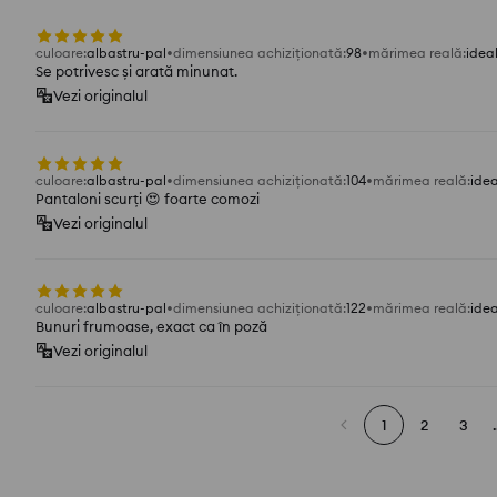
culoare
:
albastru-pal
dimensiunea achiziționată
:
98
mărimea reală
:
idea
Se potrivesc și arată minunat.
Vezi originalul
culoare
:
albastru-pal
dimensiunea achiziționată
:
104
mărimea reală
:
ide
Pantaloni scurți 😍 foarte comozi
Vezi originalul
culoare
:
albastru-pal
dimensiunea achiziționată
:
122
mărimea reală
:
ide
Bunuri frumoase, exact ca în poză
Vezi originalul
1
2
3
.