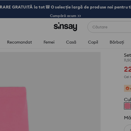
RARE GRATUITĂ la tot 🎒 O selecție largă de produse noi pentru t
Cumpără acum >>
Căutare
Recomandat
Femei
Casă
Copil
Bărbaţi
Set
11,
2
Cel 
Cu
Mă