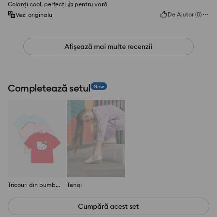
Colanți cool, perfecți 👍️ pentru vară
De Ajutor
(
0
)
Vezi originalul
Afișează mai multe recenzii
Completează setul
New
Tricouri din bumbac cu mânecă scurtă 3 pack Hello Kitty and Friends
Teniși
Cumpără acest set