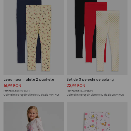
Legginguri riglate 2 pachete
Set de 3 perechi de colanți
16
22
,
99
RON
,
99
RON
Preț normal
27,99
RON
Preț normal
37,99
RON
Cel mai mic preț din ultimele 30 de zile
19,99
RON
Cel mai mic preț din ultimele 30 de zile
29,99
RON