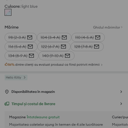
Culoare
:
light blue
Mărime
Ghidul mărimilor
98 (2-3 A)
104 (3-4 A)
110 (4-5 A)
116 (5-6 A)
122 (6-7 A)
128 (7-8 A)
134 (8-9 A)
140 (9-10 A)
86
%
dintre clienți au evaluat produsul ca fiind potrivit mărimii
Hello Kitty
Disponibilitatea în magazin
Timpul și costul de livrare
Magazine
Întotdeauna gratuit
Curier/pu
Majoritatea coletelor ajung în termen de 4 zile lucrătoare
Majoritat