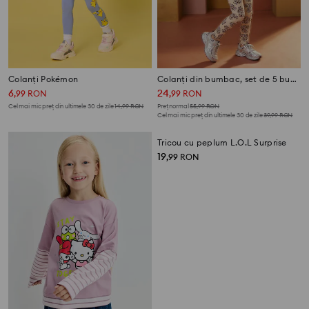
Colanți Pokémon
Colanți din bumbac, set de 5 bucăți
6
24
,
99
RON
,
99
RON
Cel mai mic preț din ultimele 30 de zile
14,99
RON
Preț normal
55,99
RON
Cel mai mic preț din ultimele 30 de zile
39,99
RON