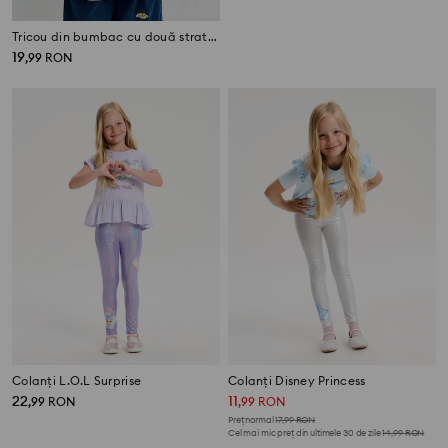
Tricou din bumbac cu două straturi Hello Kitty
Tricou cu peplum L.O.L Surprise
19
19
,
99
RON
,
99
RON
Colanți L.O.L Surprise
Colanți Disney Princess
22
11
,
99
RON
,
99
RON
Preț normal
17,99
RON
Cel mai mic preț din ultimele 30 de zile
14,99
RON