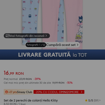
Vezi fotografii din recenzii
Cumpără acest set
fotografii
1
/
12
16
,
99
RON
-39%
Preț normal
27,99
RON
-15%
Cel mai mic preț din ultimele 30 de zile
19,99
RON
+17 pts
Sinsay Club
-20%
CU CODUL
OMNI20MORE
Set de 2 perechi de colanți Hello Kitty
5/5
(
59
)
8,50 RON
/
1 buc