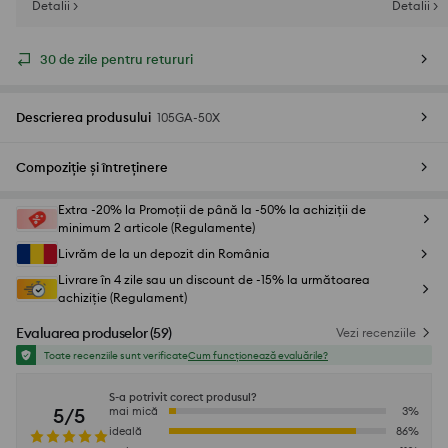
Detalii >
Detalii >
30 de zile pentru retururi
Descrierea produsului
105GA-50X
Compoziție și întreținere
Extra -20% la Promoții de până la -50% la achiziții de
minimum 2 articole (Regulamente)
Livrăm de la un depozit din România
Livrare în 4 zile sau un discount de -15% la următoarea
achiziție (Regulament)
Evaluarea produselor
(
59
)
Vezi recenziile
Toate recenziile sunt verificate
Cum funcționează evaluările?
S-a potrivit corect produsul?
5/5
mai mică
3
%
ideală
86
%