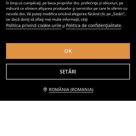
în timp ce cumpărați, pe baza propriilor dvs. preferințe și obiceiuri, pe
măsură ce aliniem afișarea produselor și serviciilor pe care le oferim cu
nevoile dvs. Vă puteți modifica oricând alegerea făcând clic pe „Setări”,
iar dacă doriți să aflați mai multe informații, citiți
Politica privind cookie-urile
Politica de confidențialitate
și
.
Set 2 colanți din bumbac
Pantaloni scurți biker Gabby's Dollhouse
11
12
,
99
RON
,
99
RON
Preț normal
22,99
RON
Preț normal
22,99
RON
Cel mai mic preț din ultimele 30 de zile
15,99
RON
Cel mai mic preț din ultimele 30 de zile
16,99
RON
OK
SETĂRI
Anunță-mă
ROMÂNIA (ROMANIA)