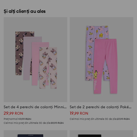
Și alți clienți au ales
Set de 4 perechi de colanți Minnie Mouse
Set de 2 perechi de colanți Pokémon
29
19
,
99
RON
,
99
RON
Preț normal
49,99
RON
Cel mai mic preț din ultimele 30 de zile
27,99
RON
Cel mai mic preț din ultimele 30 de zile
39,99
RON