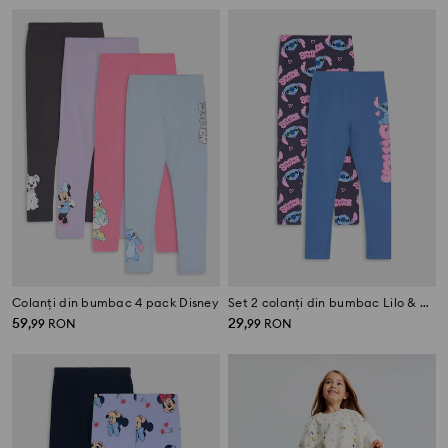
Colanți din bumbac 4 pack Disney
Set 2 colanți din bumbac Lilo & Stitch
59
29
,
99
RON
,
99
RON