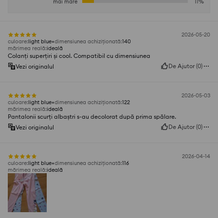
mai mare
11
%
2026-05-20
culoare
:
light blue
dimensiunea achiziționată
:
140
mărimea reală
:
ideală
Colanți superțiri și cool. Compatibil cu dimensiunea
De Ajutor
(
0
)
Vezi originalul
2026-05-03
culoare
:
light blue
dimensiunea achiziționată
:
122
mărimea reală
:
ideală
Pantalonii scurți albaștri s-au decolorat după prima spălare.
De Ajutor
(
0
)
Vezi originalul
2026-04-14
culoare
:
light blue
dimensiunea achiziționată
:
116
mărimea reală
:
ideală