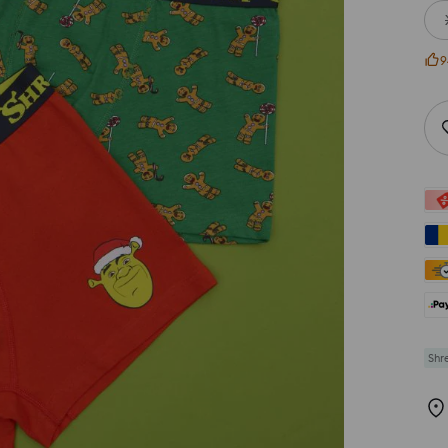
9
Shr