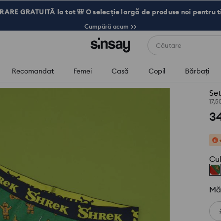
RARE GRATUITĂ la tot 🎒 O selecție largă de produse noi pentru t
Cumpără acum >>
Căutare
Recomandat
Femei
Casă
Copil
Bărbaţi
Set
17,
3
Cu
Mă