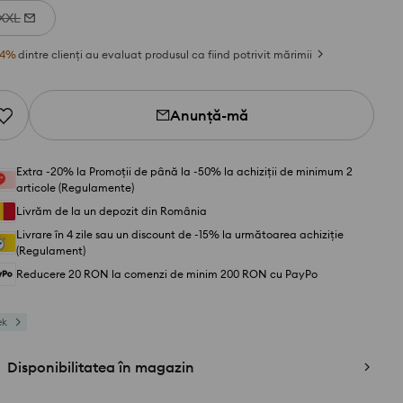
XXL
4
%
dintre clienți au evaluat produsul ca fiind potrivit mărimii
Anunță-mă
Extra -20% la Promoții de până la -50% la achiziții de minimum 2
articole (Regulamente)
Livrăm de la un depozit din România
Livrare în 4 zile sau un discount de -15% la următoarea achiziție
(Regulament)
Reducere 20 RON la comenzi de minim 200 RON cu PayPo
ek
Disponibilitatea în magazin