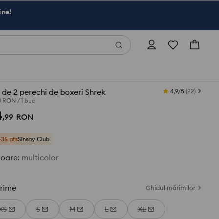
ine!
 de 2 perechi de boxeri Shrek
4,9/5
(
22
)
50 RON
/
1 buc
4
,
99
RON
+35 pts
Sinsay Club
loare
:
multicolor
rime
Ghidul mărimilor
XS
S
M
L
XL