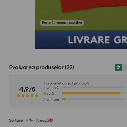
Peste 21 recenzii pozitive
Evaluarea produselor
(
22
)
To
S-a potrivit corect produsul?
4,9/5
mai mică
ideală
mai mare
Sortare
Filtrează
1