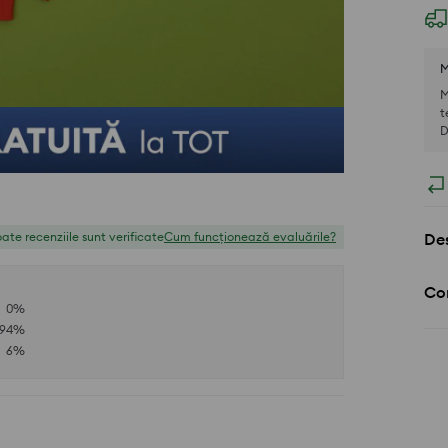
M
M
t
D
Des
ate recenziile sunt verificate
Cum funcționează evaluările?
Com
0
%
94
%
6
%