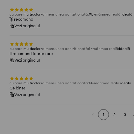
culoare
:
multicolor
dimensiunea achiziționată
:
XL
mărimea reală
:
ideală
Îți recomand
Vezi originalul
culoare
:
multicolor
dimensiunea achiziționată
:
L
mărimea reală
:
ideală
Il recomand foarte tare
Vezi originalul
culoare
:
multicolor
dimensiunea achiziționată
:
M
mărimea reală
:
ideală
Ce bine!
Vezi originalul
1
2
3
.