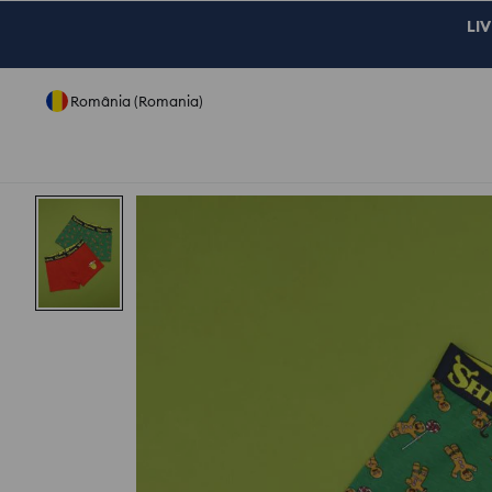
LIV
România (Romania)