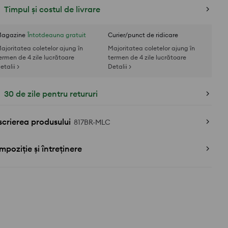
Timpul și costul de livrare
agazine
Întotdeauna gratuit
Curier/punct de ridicare
ajoritatea coletelor ajung în
Majoritatea coletelor ajung în
ermen de 4 zile lucrătoare
termen de 4 zile lucrătoare
etalii >
Detalii >
30 de zile pentru retururi
crierea produsului
817BR-MLC
poziție și întreținere