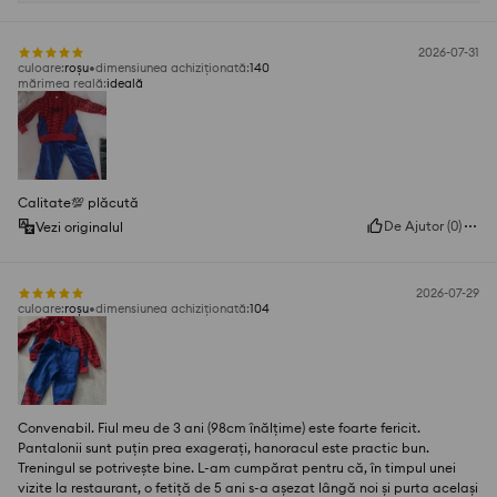
2026-07-31
culoare
:
roșu
dimensiunea achiziționată
:
140
mărimea reală
:
ideală
Calitate💯 plăcută
De Ajutor
(
0
)
Vezi originalul
2026-07-29
culoare
:
roșu
dimensiunea achiziționată
:
104
Convenabil. Fiul meu de 3 ani (98cm înălțime) este foarte fericit.
Pantalonii sunt puțin prea exagerați, hanoracul este practic bun.
Treningul se potrivește bine. L-am cumpărat pentru că, în timpul unei
vizite la restaurant, o fetiță de 5 ani s-a așezat lângă noi și purta același