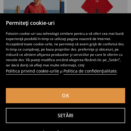
Permiteți cookie-uri
Folosim cookie-uri sau tehnologii similare pentru a vă oferi cea mai bună
experiență posibilă în timp ce utilizați pagina noastră de Internet.
Acceptând toate cookie-urile, ne permiteți să avem grijă de confortul dvs.
în timp ce cumpărați, pe baza propriilor dvs. preferințe și obiceiuri, pe
măsură ce aliniem afișarea produselor și serviciilor pe care le oferim cu
nevoile dvs. Vă puteți modifica oricând alegerea făcând clic pe „Setări”,
iar dacă doriți să aflați mai multe informații, citiți
Politica privind cookie-urile
Politica de confidențialitate
și
.
Set bluză și pantaloni sport
Pijama din bumbac în două piese Spider-Man
45
24
,
99
RON
,
99
RON
OK
SETĂRI
Adaugă în coş