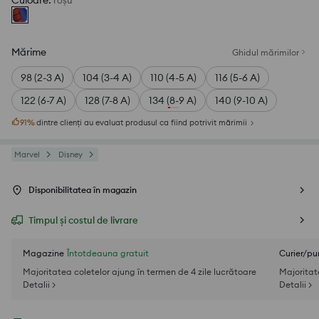
Culoare
:
roșu
Mărime
Ghidul mărimilor
98 (2-3 A)
104 (3-4 A)
110 (4-5 A)
116 (5-6 A)
122 (6-7 A)
128 (7-8 A)
134 (8-9 A)
140 (9-10 A)
91
%
dintre clienți au evaluat produsul ca fiind potrivit mărimii
Marvel
Disney
Disponibilitatea în magazin
Timpul și costul de livrare
Magazine
Întotdeauna gratuit
Curier/pu
Majoritatea coletelor ajung în termen de 4 zile lucrătoare
Majoritat
Detalii >
Detalii >