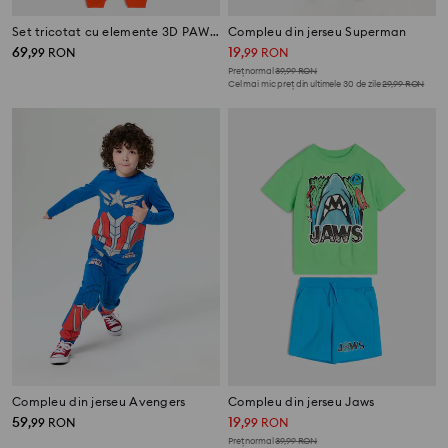
Set tricotat cu elemente 3D PAW Patrol
Compleu din jerseu Superman
69
19
,
99
RON
,
99
RON
Preț normal
39,99
RON
Cel mai mic preț din ultimele 30 de zile
29,99
RON
Compleu din jerseu Avengers
Compleu din jerseu Jaws
59
19
,
99
RON
,
99
RON
Preț normal
39,99
RON