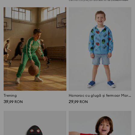
Trening
Hanorac cu glugă și fermoar Marvel
39
29
,
99
RON
,
99
RON