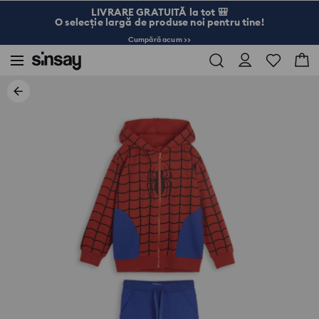
LIVRARE GRATUITĂ la tot 🎒
O selecție largă de produse noi pentru tine!
Cumpără acum >>