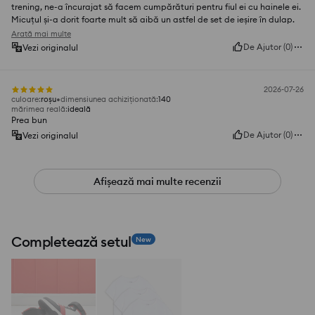
trening, ne-a încurajat să facem cumpărături pentru fiul ei cu hainele ei.
Micuțul și-a dorit foarte mult să aibă un astfel de set de ieșire în dulap.
Arată mai multe
De Ajutor
(
0
)
Vezi originalul
2026-07-26
culoare
:
roșu
dimensiunea achiziționată
:
140
mărimea reală
:
ideală
Prea bun
De Ajutor
(
0
)
Vezi originalul
Afișează mai multe recenzii
Completează setul
New