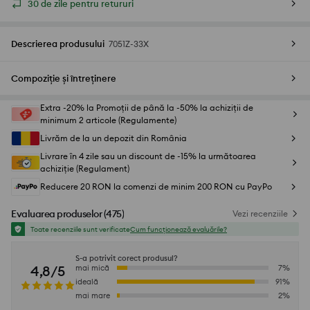
30 de zile pentru retururi
Descrierea produsului
7051Z-33X
Compoziție și întreținere
Extra -20% la Promoții de până la -50% la achiziții de
minimum 2 articole (Regulamente)
Livrăm de la un depozit din România
Livrare în 4 zile sau un discount de -15% la următoarea
achiziție (Regulament)
Reducere 20 RON la comenzi de minim 200 RON cu PayPo
Evaluarea produselor
(
475
)
Vezi recenziile
Toate recenziile sunt verificate
Cum funcționează evaluările?
S-a potrivit corect produsul?
4,8/5
mai mică
7
%
ideală
91
%
mai mare
2
%