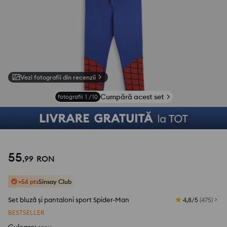
Vezi fotografii din recenzii
Cumpără acest set
fotografii
1
/
10
55
,
99
RON
+56 pts
Sinsay Club
Set bluză și pantaloni sport Spider-Man
4,8/5
(
475
)
BESTSELLER