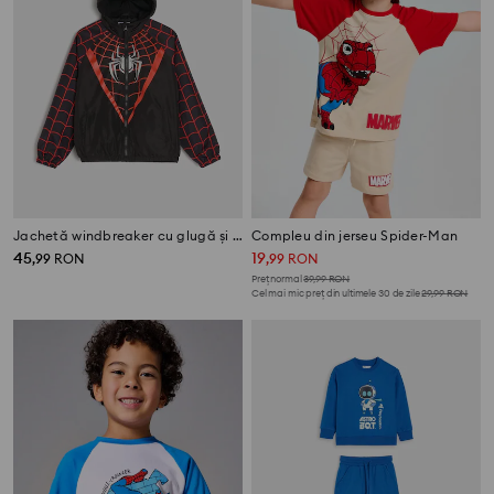
Jachetă windbreaker cu glugă și manșete Spider-Man
Compleu din jerseu Spider-Man
45
19
,
99
RON
,
99
RON
Preț normal
39,99
RON
Cel mai mic preț din ultimele 30 de zile
29,99
RON