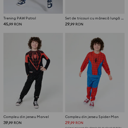
Trening PAW Patrol
Set de tricouri cu mânecă lungă Spider-Man, 2 pack
45
29
,
99
RON
,
99
RON
Compleu din jerseu Marvel
Compleu din jerseu Spider-Man
39
29
,
99
RON
,
99
RON
Cel mai mic preț din ultimele 30 de zile
65,99
RON