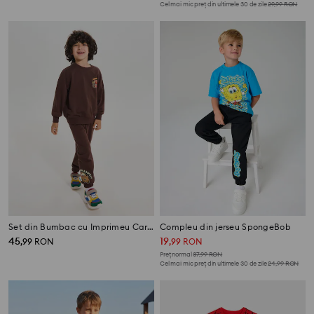
Cel mai mic preț din ultimele 30 de zile
29,99
RON
Set din Bumbac cu Imprimeu Cars pe Spate
Compleu din jerseu SpongeBob
45
19
,
99
RON
,
99
RON
Preț normal
37,99
RON
Cel mai mic preț din ultimele 30 de zile
24,99
RON