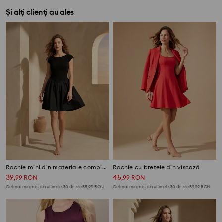
Și alți clienți au ales
Rochie mini din materiale combinate
Rochie cu bretele din viscoză
39
45
,
99
RON
,
99
RON
Cel mai mic preț din ultimele 30 de zile
55,99
RON
Cel mai mic preț din ultimele 30 de zile
59,99
RON