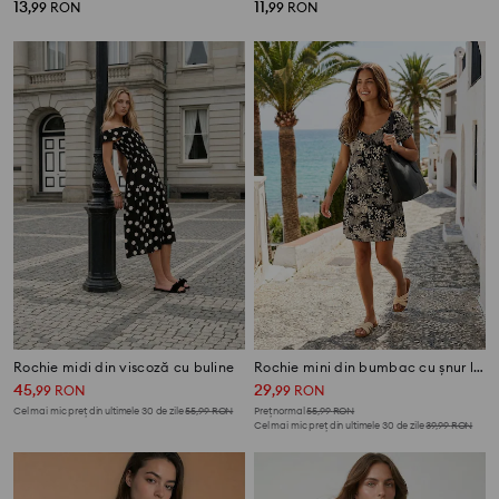
13
11
,
99
RON
,
99
RON
Rochie midi din viscoză cu buline
Rochie mini din bumbac cu șnur la decolteu
45
29
,
99
RON
,
99
RON
Cel mai mic preț din ultimele 30 de zile
55,99
RON
Preț normal
55,99
RON
Cel mai mic preț din ultimele 30 de zile
39,99
RON