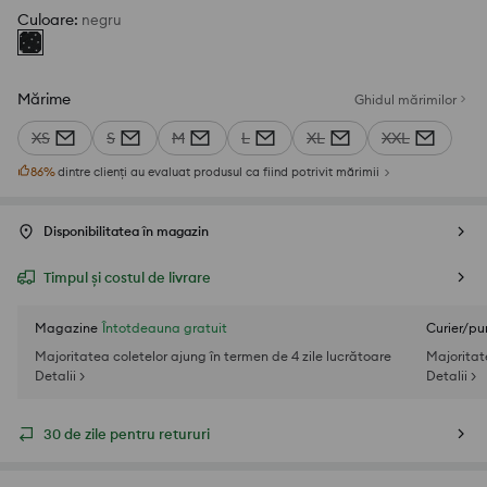
Culoare
:
negru
Mărime
Ghidul mărimilor
XS
S
M
L
XL
XXL
86
%
dintre clienți au evaluat produsul ca fiind potrivit mărimii
Disponibilitatea în magazin
Timpul și costul de livrare
Magazine
Întotdeauna gratuit
Curier/pu
Majoritatea coletelor ajung în termen de 4 zile lucrătoare
Majoritat
Detalii >
Detalii >
30 de zile pentru retururi