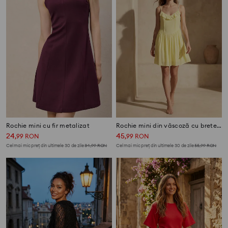
Rochie mini cu fir metalizat
Rochie mini din vâscoză cu bretele și volan
24
45
,
99
RON
,
99
RON
Cel mai mic preț din ultimele 30 de zile
34,99
RON
Cel mai mic preț din ultimele 30 de zile
55,99
RON