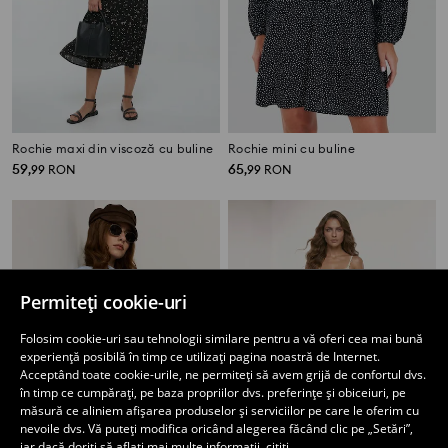
Rochie maxi din viscoză cu buline
Rochie mini cu buline
59
65
,
99
RON
,
99
RON
Permiteți cookie-uri
Folosim cookie-uri sau tehnologii similare pentru a vă oferi cea mai bună
experiență posibilă în timp ce utilizați pagina noastră de Internet.
Acceptând toate cookie-urile, ne permiteți să avem grijă de confortul dvs.
în timp ce cumpărați, pe baza propriilor dvs. preferințe și obiceiuri, pe
măsură ce aliniem afișarea produselor și serviciilor pe care le oferim cu
nevoile dvs. Vă puteți modifica oricând alegerea făcând clic pe „Setări”,
iar dacă doriți să aflați mai multe informații, citiți