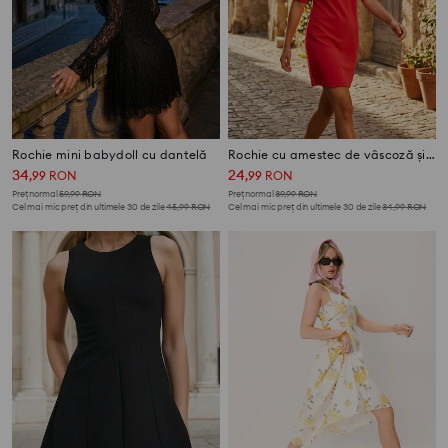
Rochie mini babydoll cu dantelă
Rochie cu amestec de vâscoză și legătura pe spate
34
24
,
99
RON
,
99
RON
Preț normal
59,99
RON
Preț normal
39,99
RON
Cel mai mic preț din ultimele 30 de zile
45,99
RON
Cel mai mic preț din ultimele 30 de zile
34,99
RON