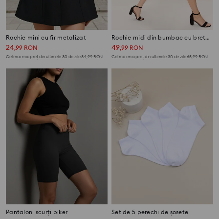
Rochie mini cu fir metalizat
Rochie midi din bumbac cu bretele și fronseuri
24
49
,
99
RON
,
99
RON
Cel mai mic preț din ultimele 30 de zile
34,99
RON
Cel mai mic preț din ultimele 30 de zile
65,99
RON
Pantaloni scurți biker
Set de 5 perechi de șosete