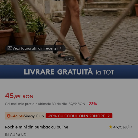
Vezi fotografii din recenzii
1
/
7
45
,
99
RON
-23%
Cel mai mic preț din ultimele 30 de zile
59,99
RON
+46 pts
Sinsay Club
-20%
CU CODUL
OMNI20MORE
Rochie mini din bumbac cu buline
4,9/5
(
60
)
ÎN CURÂND