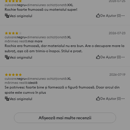
2026-07-25
culoare
:
negru
dimensiunea achiziționată
:
XXL
Rochie foarte frumoasă cu materialul super!
De Ajutor
(
0
)
Vezi originalul
2026-07-23
culoare
:
negru
dimensiunea achiziționată
:
XL
mărimea reală
:
mai mare
Rochia era frumoasă, dar materialul nu era bun. Are o decupare mare la
subraț, așa că am trimis-o înapoi. Stilul e prost.
De Ajutor
(
0
)
Vezi originalul
2026-07-19
culoare
:
negru
dimensiunea achiziționată
:
XL
mărimea reală
:
ideală
Se potrivesc foarte bine și formează o figură frumoasă. Doar arcul din
spate este cumva în plus
De Ajutor
(
0
)
Vezi originalul
Afișează mai multe recenzii