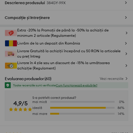
Descrierea produsului
384GY-99X
Compoziție și întreținere
Extra -20% la Promoții de până la -50% la achiziții de
minimum 2 articole (Regulamente)
Livrăm de la un depozit din România
Livrare Gratuită la achiziții începând cu 50 RON la articolele
cu preț întreg
Livrare în 4 zile sau un discount de -15% la următoarea
achiziție (Regulament)
Evaluarea produselor
(
60
)
Vezi recenziile
Toate recenziile sunt verificate
Cum funcționează evaluările?
S-a potrivit corect produsul?
4,9/5
mai mică
0
%
ideală
86
%
mai mare
14
%