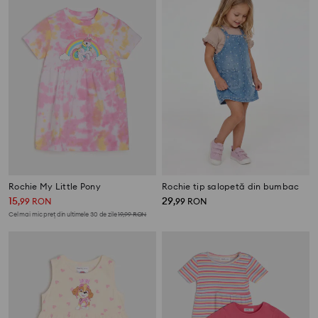
Rochie My Little Pony
Rochie tip salopetă din bumbac
15
29
,
99
RON
,
99
RON
Cel mai mic preț din ultimele 30 de zile
19,99
RON