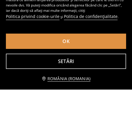
nevoile dvs. Vă puteți modifica oricând alegerea făcând clic pe „Setări”,
iar dacă doriți să aflați mai multe informații, citiți
Politica privind cookie-urile
Politica de confidențialitate
și
.
Rochie
Rochie sport
19
9
,
99
RON
,
99
RON
Preț normal
14,99
RON
Cel mai mic preț din ultimele 30 de zile
11,99
RON
OK
SETĂRI
Anunță-mă
ROMÂNIA (ROMANIA)