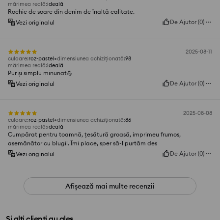
mărimea reală
:
ideală
Rochie de soare din denim de înaltă calitate.
De Ajutor
(
0
)
Vezi originalul
2025-08-11
culoare
:
roz-pastel
dimensiunea achiziționată
:
98
mărimea reală
:
ideală
Pur și simplu minunat💪
De Ajutor
(
0
)
Vezi originalul
2025-08-08
culoare
:
roz-pastel
dimensiunea achiziționată
:
86
mărimea reală
:
ideală
Cumpărat pentru toamnă, țesătură groasă, imprimeu frumos,
asemănător cu blugii. Îmi place, sper să-l purtăm des
De Ajutor
(
0
)
Vezi originalul
Afișează mai multe recenzii
Și alți clienți au ales