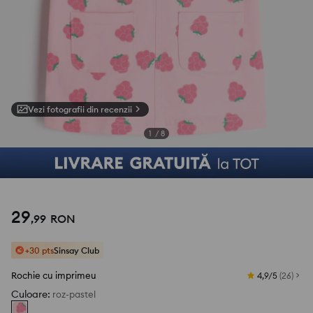
Vezi fotografii din recenzii
1
/
8
29
,
99
RON
+30 pts
Sinsay Club
Rochie cu imprimeu
4,9/5
(
26
)
Culoare
:
roz-pastel