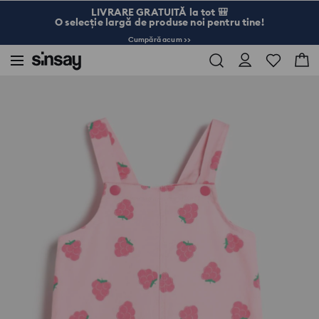
LIVRARE GRATUITĂ la tot 🎒
O selecție largă de produse noi pentru tine!
Cumpără acum >>