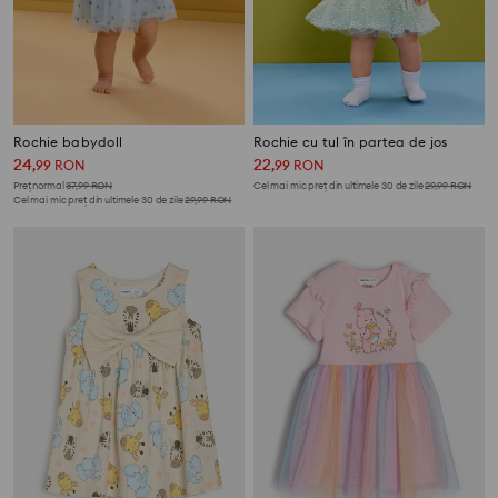
Rochie babydoll
Rochie cu tul în partea de jos
24
22
,
99
RON
,
99
RON
Preț normal
37,99
RON
Cel mai mic preț din ultimele 30 de zile
29,99
RON
Cel mai mic preț din ultimele 30 de zile
29,99
RON