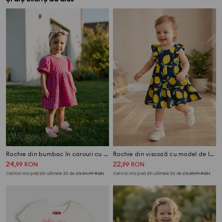
Rochie din bumbac în carouri cu funde decorative
Rochie din viscoză cu model de lămâi
24
22
,
99
RON
,
99
RON
Cel mai mic preț din ultimele 30 de zile
34,99
RON
Cel mai mic preț din ultimele 30 de zile
29,99
RON