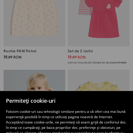
Rochie PAW Patrol
Set de 2 rochii
19
19
,
99
RON
,
99
RON
Cel mai mic preț din ultimele 30 de zile
24,99
RON
Permiteți cookie-uri
Folosim cookie-uri sau tehnologii similare pentru a vă oferi cea mai bună
experiență posibilă în timp ce utilizați pagina noastră de Internet.
Acceptând toate cookie-urile, ne permiteți să avem grijă de confortul dvs.
în timp ce cumpărați, pe baza propriilor dvs. preferințe și obiceiuri, pe
măsură ce aliniem afișarea produselor și serviciilor pe care le oferim cu