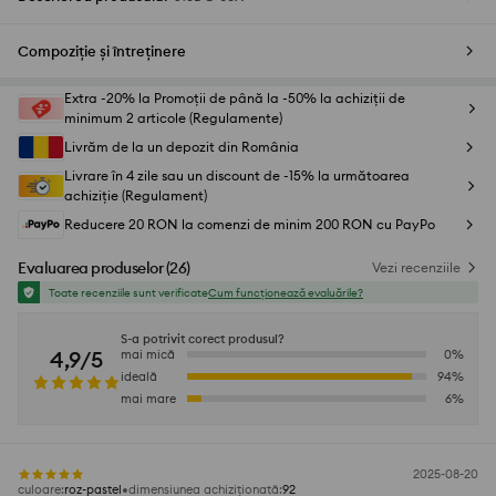
Compoziție și întreținere
Extra -20% la Promoții de până la -50% la achiziții de
minimum 2 articole (Regulamente)
Livrăm de la un depozit din România
Livrare în 4 zile sau un discount de -15% la următoarea
achiziție (Regulament)
Reducere 20 RON la comenzi de minim 200 RON cu PayPo
Evaluarea produselor
(
26
)
Vezi recenziile
Toate recenziile sunt verificate
Cum funcționează evaluările?
S-a potrivit corect produsul?
4,9/5
mai mică
0
%
ideală
94
%
mai mare
6
%
2025-08-20
culoare
:
roz-pastel
dimensiunea achiziționată
:
92