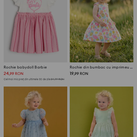
Rochie babydoll Barbie
Rochie din bumbac cu imprimeu fructat
24
19
,
99
RON
,
99
RON
Cel mai mic preț din ultimele 30 de zile
34,99
RON