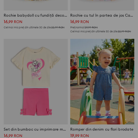
Rochie babydoll cu fundiță decorativă
Rochie cu tul în partea de jos Care Bears
16
16
,
99
RON
,
99
RON
Cel mai mic preț din ultimele 30 de zile
22,99
RON
Preț normal
29,99
RON
Cel mai mic preț din ultimele 30 de zile
22,99
RON
Set din bumbac cu imprimare metalică și volănașe Marie
Romper din denim cu flori brodate
16
19
,
99
RON
,
99
RON