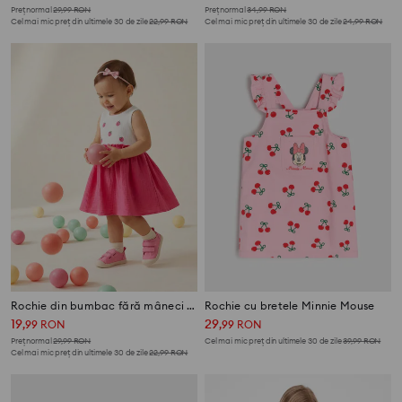
Preț normal
29,99
RON
Preț normal
34,99
RON
Cel mai mic preț din ultimele 30 de zile
22,99
RON
Cel mai mic preț din ultimele 30 de zile
24,99
RON
Rochie din bumbac fără mâneci cu zmeură brodată
Rochie cu bretele Minnie Mouse
19
29
,
99
RON
,
99
RON
Preț normal
29,99
RON
Cel mai mic preț din ultimele 30 de zile
39,99
RON
Cel mai mic preț din ultimele 30 de zile
22,99
RON