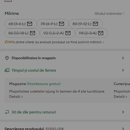
Mărime
Ghidul mărimilor
68 (3-6 L)
74 (6-9 L)
80 (9-12 L)
86 (12-18 L)
92 (1,5-2 A)
98 (2-3 A)
94
%
dintre clienți au evaluat produsul ca fiind potrivit mărimii
Disponibilitatea în magazin
Timpul și costul de livrare
Magazine
Întotdeauna gratuit
Curier/pu
Majoritatea coletelor ajung în termen de 4 zile lucrătoare
Majoritat
Detalii >
Detalii >
30 de zile pentru retururi
Descrierea produsului
513DG-03X