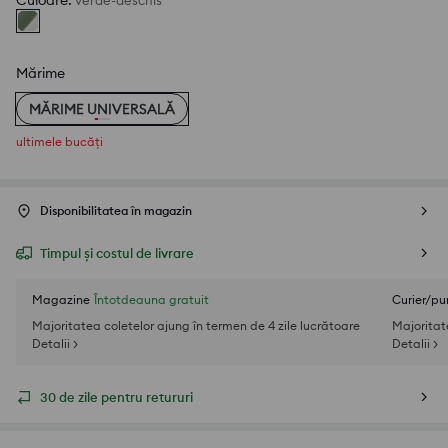
Culoare
:
verde-deschis
Mărime
MĂRIME UNIVERSALĂ
ultimele bucăți
Disponibilitatea în magazin
Timpul și costul de livrare
Magazine
Întotdeauna gratuit
Curier/pu
Majoritatea coletelor ajung în termen de 4 zile lucrătoare
Majoritat
Detalii >
Detalii >
30 de zile pentru retururi