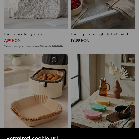
Formă pentru gheață
Forme pentru înghețată 3 pack
7
19
,
99
RON
,
99
RON
Cel mai mic preț din ultimele 30 de zile
9,99
RON
Permiteți cookie-uri