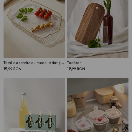
Tavă de servire cu model striat și margine aurie
Tocător
19
19
,
99
RON
,
99
RON