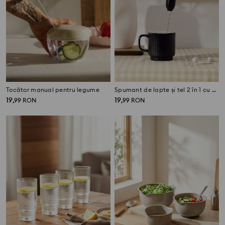
Tocător manual pentru legume
Spumant de lapte și tel 2 în 1 cu USB
19
19
,
99
RON
,
99
RON