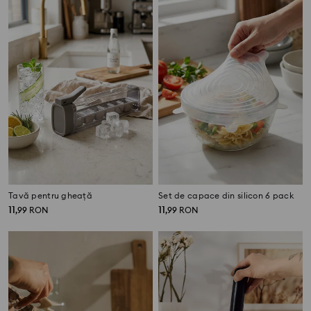
Tavă pentru gheață
Set de capace din silicon 6 pack
11
11
,
99
RON
,
99
RON