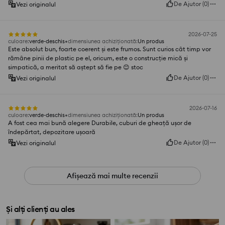
De Ajutor
(
0
)
Vezi originalul
2026-07-25
culoare
:
verde-deschis
dimensiunea achiziționată
:
Un produs
Este absolut bun, foarte coerent și este frumos. Sunt curios cât timp vor
rămâne pinii de plastic pe el, oricum, este o construcție mică și
simpatică, a meritat să aștept să fie pe 😊 stoc
De Ajutor
(
0
)
Vezi originalul
2026-07-16
culoare
:
verde-deschis
dimensiunea achiziționată
:
Un produs
A fost cea mai bună alegere Durabile, cuburi de gheață ușor de
îndepărtat, depozitare ușoară
De Ajutor
(
0
)
Vezi originalul
Afișează mai multe recenzii
Și alți clienți au ales