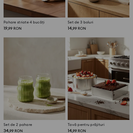
Pahare striate 4 bucăți
Set de 3 boluri
19
14
,
99
RON
,
99
RON
Set de 2 pahare
Tavă pentru prăjituri
34
14
,
99
RON
,
99
RON