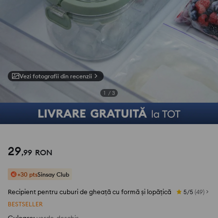
Vezi fotografii din recenzii
1
/
3
29
,
99
RON
+30 pts
Sinsay Club
Recipient pentru cuburi de gheață cu formă și lopățică
5/5
(
49
)
BESTSELLER