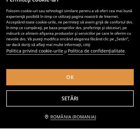
Forme de copt din hârtie 100 pack
Suporturi pentru făcut înghețată 3 pack
Folosim cookie-uri sau tehnologii similare pentru a vă oferi cea mai bună
19
12
,
99
RON
,
99
RON
experiență posibilă în timp ce utilizați pagina noastră de Internet.
Cel mai mic preț din ultimele 30 de zile
15,99
RON
Acceptând toate cookie-urile, ne permiteți să avem grijă de confortul dvs.
în timp ce cumpărați, pe baza propriilor dvs. preferințe și obiceiuri, pe
măsură ce aliniem afișarea produselor și serviciilor pe care le oferim cu
nevoile dvs. Vă puteți modifica oricând alegerea făcând clic pe „Setări”,
iar dacă doriți să aflați mai multe informații, citiți
Politica privind cookie-urile
Politica de confidențialitate
și
.
OK
SETĂRI
Adaugă în coş
ROMÂNIA (ROMANIA)
Formă de copt din silicon
Tocător cu tavă de scurgere
29,99 RON
11
19
,
99
RON
,
99
RON