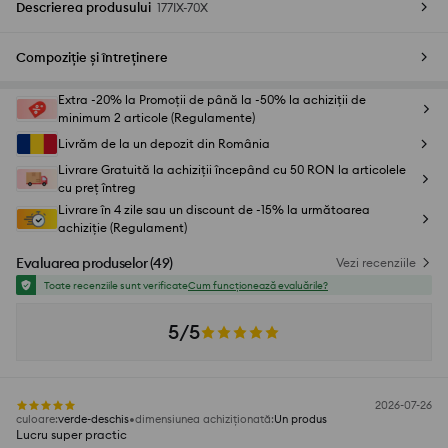
Descrierea produsului
177IX-70X
Compoziție și întreținere
Extra -20% la Promoții de până la -50% la achiziții de
minimum 2 articole (Regulamente)
Livrăm de la un depozit din România
Livrare Gratuită la achiziții începând cu 50 RON la articolele
cu preț întreg
Livrare în 4 zile sau un discount de -15% la următoarea
achiziție (Regulament)
Evaluarea produselor
(
49
)
Vezi recenziile
Toate recenziile sunt verificate
Cum funcționează evaluările?
5/5
2026-07-26
culoare
:
verde-deschis
dimensiunea achiziționată
:
Un produs
Lucru super practic