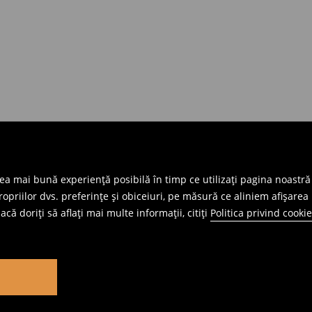
cea mai bună experiență posibilă în timp ce utilizați pagina noastră
priilor dvs. preferințe și obiceiuri, pe măsură ce aliniem afișarea 
că doriți să aflați mai multe informații, citiți
Politica privind cookie