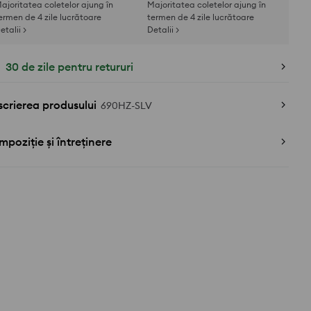
ajoritatea coletelor ajung în
Majoritatea coletelor ajung în
ermen de 4 zile lucrătoare
termen de 4 zile lucrătoare
etalii >
Detalii >
30 de zile pentru retururi
crierea produsului
690HZ-SLV
poziție și întreținere