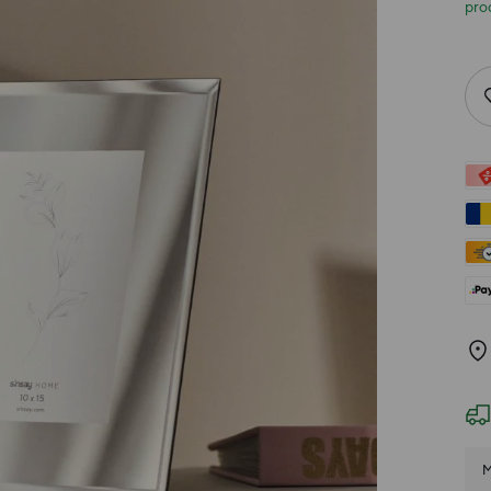
prod
M