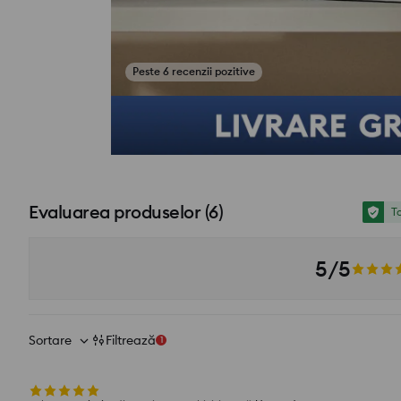
Peste 6 recenzii pozitive
Vezi fotografii din recenzii
Evaluarea produselor
(
6
)
To
5/5
Sortare
Filtrează
1