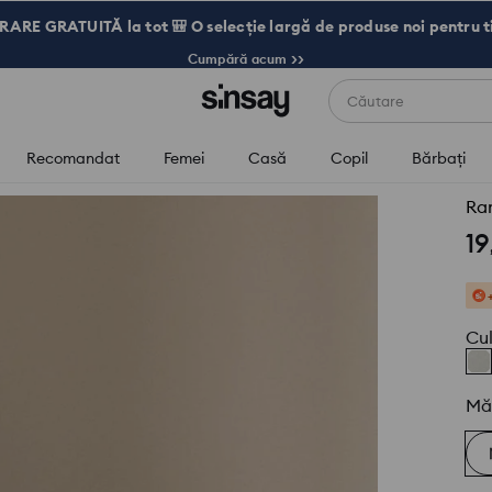
RARE GRATUITĂ la tot 🎒 O selecție largă de produse noi pentru t
Cumpără acum >>
Căutare
Recomandat
Femei
Casă
Copil
Bărbaţi
Ram
19
Cu
Mă