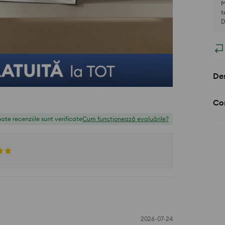
M
t
D
Des
Com
ate recenziile sunt verificate
Cum funcționează evaluările?
2026-07-24