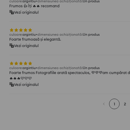
culoare
:
argintiu
dimensiunea achiziționată
:
Un produs
Frumos 👍️ Îți 🔥🔥 recomand
Vezi originalul
culoare
:
argintiu
dimensiunea achiziționată
:
Un produs
Foarte frumoasă și elegantă.
Vezi originalul
culoare
:
argintiu
dimensiunea achiziționată
:
Un produs
Foarte frumos Fotografiile arată spectaculos, 💜💜💜am cumpărat
🔥🔥🔥🩷🩷🩷
Vezi originalul
1
2