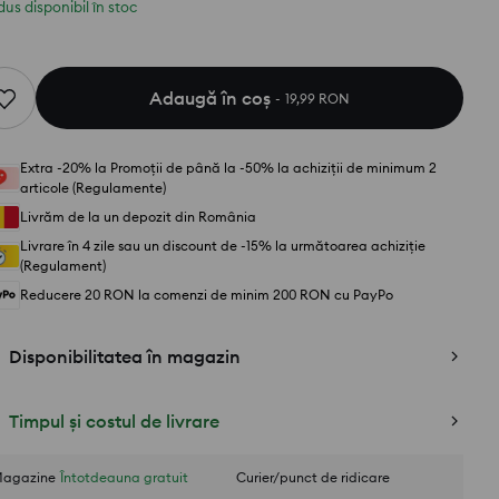
us disponibil în stoc
Adaugă în coş
19,99 RON
Extra -20% la Promoții de până la -50% la achiziții de minimum 2
articole (Regulamente)
Livrăm de la un depozit din România
Livrare în 4 zile sau un discount de -15% la următoarea achiziție
(Regulament)
Reducere 20 RON la comenzi de minim 200 RON cu PayPo
Disponibilitatea în magazin
Timpul și costul de livrare
agazine
Întotdeauna gratuit
Curier/punct de ridicare