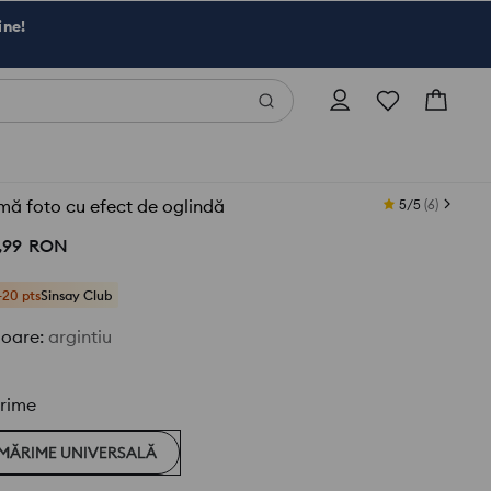
ine!
ă foto cu efect de oglindă
5/5
(
6
)
,
99
RON
+20 pts
Sinsay Club
loare
:
argintiu
rime
MĂRIME UNIVERSALĂ