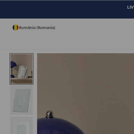
LIV
România (Romania)