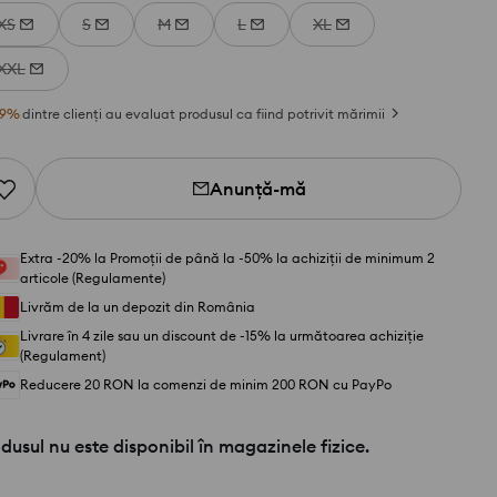
XS
S
M
L
XL
XXL
9
%
dintre clienți au evaluat produsul ca fiind potrivit mărimii
Anunță-mă
Extra -20% la Promoții de până la -50% la achiziții de minimum 2
articole (Regulamente)
Livrăm de la un depozit din România
Livrare în 4 zile sau un discount de -15% la următoarea achiziție
(Regulament)
Reducere 20 RON la comenzi de minim 200 RON cu PayPo
dusul nu este disponibil în magazinele fizice.