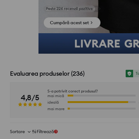
Vezi fotografii din recenzii
Cumpără acest set
Evaluarea produselor
(
236
)
To
S-a potrivit corect produsul?
4,8/5
mai mică
ideală
mai mare
Sortare
Filtrează
1