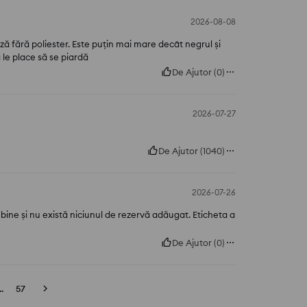
2026-08-08
oză fără poliester. Este puțin mai mare decât negrul și
 le place să se piardă
De Ajutor
(
0
)
2026-07-27
De Ajutor
(
1040
)
2026-07-26
bine și nu există niciunul de rezervă adăugat. Eticheta a
De Ajutor
(
0
)
..
57