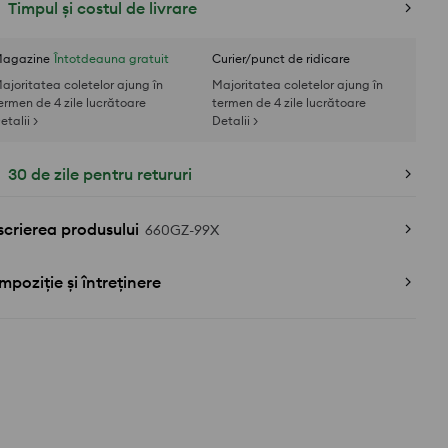
Timpul și costul de livrare
agazine
Întotdeauna gratuit
Curier/punct de ridicare
ajoritatea coletelor ajung în
Majoritatea coletelor ajung în
ermen de 4 zile lucrătoare
termen de 4 zile lucrătoare
etalii >
Detalii >
30 de zile pentru retururi
crierea produsului
660GZ-99X
poziție și întreținere