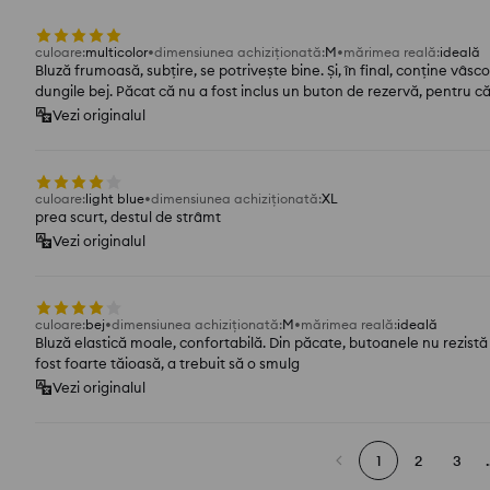
culoare
:
multicolor
dimensiunea achiziționată
:
M
mărimea reală
:
ideală
Bluză frumoasă, subțire, se potrivește bine. Și, în final, conține vâsc
dungile bej. Păcat că nu a fost inclus un buton de rezervă, pentru că
Vezi originalul
culoare
:
light blue
dimensiunea achiziționată
:
XL
prea scurt, destul de strâmt
Vezi originalul
culoare
:
bej
dimensiunea achiziționată
:
M
mărimea reală
:
ideală
Bluză elastică moale, confortabilă. Din păcate, butoanele nu rezistă 
fost foarte tăioasă, a trebuit să o smulg
Vezi originalul
1
2
3
.