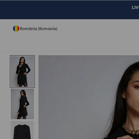
LIV
România (Romania)