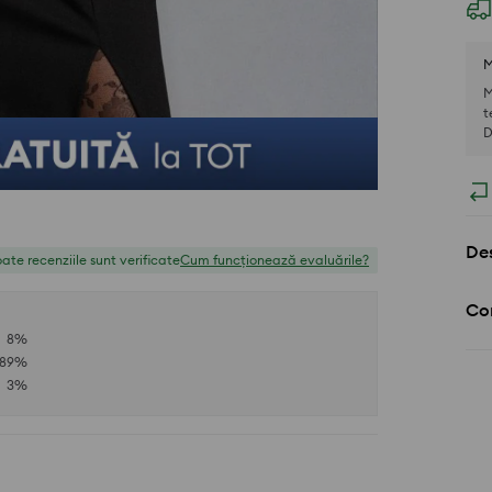
M
M
t
D
Des
ate recenziile sunt verificate
Cum funcționează evaluările?
Com
8
%
89
%
3
%