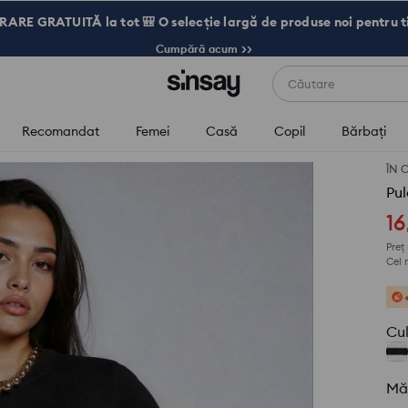
RARE GRATUITĂ la tot 🎒 O selecție largă de produse noi pentru t
Cumpără acum >>
Căutare
Recomandat
Femei
Casă
Copil
Bărbaţi
ÎN 
Pul
16
Preț
Cel 
Cu
Mă