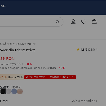
ine!
CURÂND
EXCLUSIV ONLINE
over din tricot striat
4,8/5
(
236
)
,
99
RON
-58%
 normal
39,99
RON
-43%
mai mic preț din ultimele 30 de zile
29,99
RON
+17 pts
Sinsay Club
-20%
CU CODUL
OMNI20MORE
loare
:
negru
rime
Ghidul mărimilor