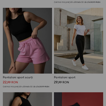
Cel mai mic preț din ultimele 30 de zile
59,99
RON
Pantaloni sport scurți
Pantaloni sport
22
29
,
99
RON
,
99
RON
Cel mai mic preț din ultimele 30 de zile
29,99
RON