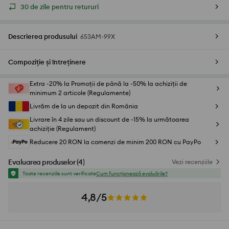
30 de zile pentru retururi
Descrierea produsului
653AM-99X
Compoziție și întreținere
Extra -20% la Promoții de până la -50% la achiziții de
minimum 2 articole (Regulamente)
Livrăm de la un depozit din România
Livrare în 4 zile sau un discount de -15% la următoarea
achiziție (Regulament)
Reducere 20 RON la comenzi de minim 200 RON cu PayPo
Evaluarea produselor
(
4
)
Vezi recenziile
Toate recenziile sunt verificate
Cum funcționează evaluările?
4,8/5