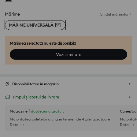
Mărime
Ghidul mărimilor
MĂRIME UNIVERSALĂ
Mărimea selectată nu este disponibilă
Vezi similare
Disponibilitatea în magazin
Timpul și costul de livrare
Magazine
Întotdeauna gratuit
Curier/pu
Majoritatea coletelor ajung în termen de 4 zile lucrătoare
Majoritat
Detalii >
Detalii >