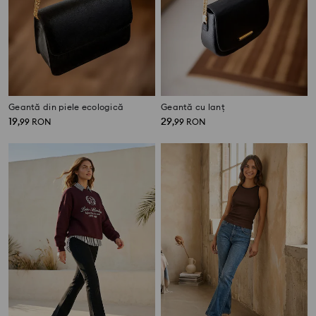
Geantă din piele ecologică
Geantă cu lanț
19
29
,
99
RON
,
99
RON