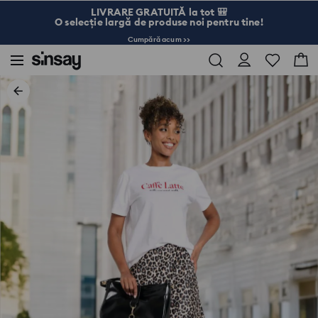
LIVRARE GRATUITĂ la tot 🎒
O selecție largă de produse noi pentru tine!
Cumpără acum >>