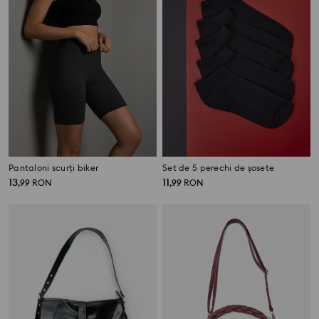
Pantaloni scurți biker
Set de 5 perechi de șosete
13
11
,
99
RON
,
99
RON