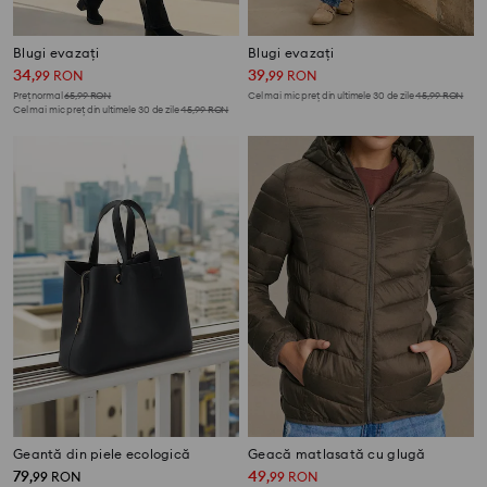
Blugi evazați
Blugi evazați
34
39
,
99
RON
,
99
RON
Preț normal
65,99
RON
Cel mai mic preț din ultimele 30 de zile
45,99
RON
Cel mai mic preț din ultimele 30 de zile
45,99
RON
Geantă din piele ecologică
Geacă matlasată cu glugă
79
49
,
99
RON
,
99
RON