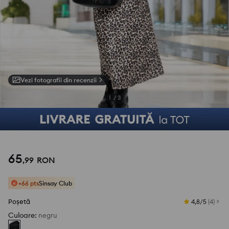
Vezi fotografii din recenzii
1
/
3
65
,
99
RON
+66 pts
Sinsay Club
Poșetă
4,8/5
(
4
)
Culoare
:
negru