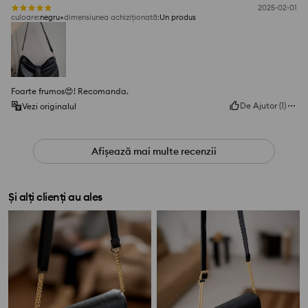
2025-02-01
culoare
:
negru
dimensiunea achiziționată
:
Un produs
Foarte frumos😍! Recomanda.
De Ajutor
(
1
)
Vezi originalul
Afișează mai multe recenzii
Și alți clienți au ales